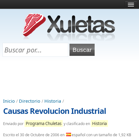
Inicio
¿Qué es esto?
Directorio
Selectividad
Chuletas para exámenes
Programa Chuletas
Inicio
/
Directorio
/
Historia
/
Causas Revolucion Industrial
Programa Chuletas
Historia
Enviado por
y clasificado en
Escrito el
30 de Octubre de 2006
en
español con un tamaño de 1,92 KB