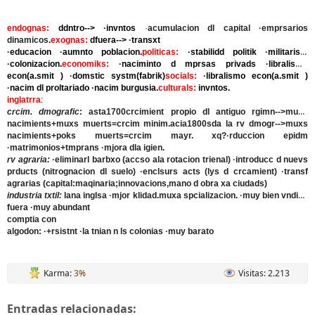
endognas:
ddntro--> ·invntos
·
acumulacion dl capital ·emprsarios
dinamicos.
exognas:
dfuera--> ·transxt
·educacion ·aumnto poblacion.
politicas:
·stabilidd politik ·militarista
·colonizacion.
economiks:
·naciminto d mprsas privads ·libralismo
econ(a.smit ) ·domstic systm(fabrik)
socials:
·libralismo econ(a.smit )
·nacim dl proltariado ·nacim burgusia.
culturals:
invntos.
inglatrra
:
crcim. dmografic
: asta1700crcimient propio dl antiguo rgimn-->muxs
nacimients+muxs muerts=crcim minim.acia1800sda la rv dmogr-->muxs
nacimients+poks muerts=crcim mayr. xq?·rduccion epidm
·matrimonios+tmprans ·mjora dla igien.
rv agraria:
·eliminarl barbxo (accso ala rotacion trienal) ·introducc d nuevs
prducts (nitrognacion dl suelo) ·enclsurs acts (lys d crcamient) ·transf
agrarias (capital:maqinaria;innovacions,mano d obra xa ciudads)
industria txtil:
lana inglsa ·mjor klidad.muxa spcializacion. ·muy bien vndida
fuera ·muy abundant
comptia con
algodon: ·+rsistnt ·la tnian n ls colonias ·muy barato
Karma:
3%
Visitas: 2.213
Entradas relacionadas: