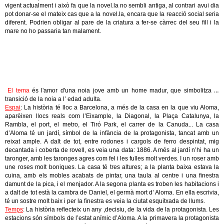
vigent actualment i això fa que la novel.la no sembli antiga, al contrari avui dia
pot donar-se el mateix cas que a la novel.la, encara que la reacció social seria
diferent. Podrien obligar al pare de la criatura a fer-se càrrec del seu fill i la
mare no ho passaria tan malament.
El tema
és l'amor d'una noia jove amb un home madur, que simbolitza la
transició de la noia a l’ edad adulta.
Espai
: La història té lloc a Barcelona, a més de la casa en la que viu Aloma,
aparèixen llocs reals com l’Eixample, la Diagonal, la Plaça Catalunya, la
Rambla, el port, el metro, el Tiró Park, el carrer de la Canuda... La casa
d’Aloma té un jardí, símbol de la infància de la protagonista, tancat amb un
reixat ample. A dalt de tot, entre rodones i cargols de ferro despintat, mig
decantada i coberta de rovell, es veia una data: 1886. A més al jardí n’hi ha un
taronger, amb les taronges agres com fel i les fulles molt verdes. I un roser amb
une roses molt boniques. La casa té tres altures; a la planta baixa estava la
cuina, amb els mobles acabats de pintar, una taula al centre i una finestra
damunt de la pica, i el menjador. A la segona planta es troben les habitacions i
a dalt de tot està la cambra de Daniel, el germà mort d’ Aloma. En ella escrivia,
té un sostre molt baix i per la finestra es veia la ciutat esquitxada de llums.
Temps
:
La història reflecteix un any ,decisiu, de la vida de la protagonista. Les
estacions són símbols de l’estat anímic d’Aloma. A la primavera la protagonista