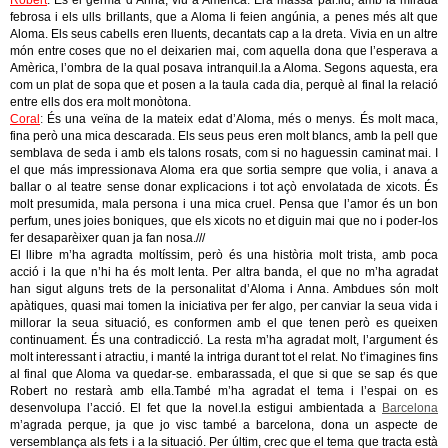
Robert
: És el germà d’Anna, viu a Amèrica. Era massa pàl.lid, amb la mirada
febrosa i els ulls brillants, que a Aloma li feien angúnia, a penes més alt que
Aloma. Els seus cabells eren lluents, decantats cap a la dreta. Vivia en un altre
món entre coses que no el deixarien mai, com aquella dona que l’esperava a
Amèrica, l’ombra de la qual posava intranquil.la a Aloma. Segons aquesta, era
com un plat de sopa que et posen a la taula cada dia, perquè al final la relació
entre ells dos era molt monòtona.
Coral
:
És una veïna de la mateix edat d’Aloma, més o menys. És molt maca,
fina però una mica descarada. Els seus peus eren molt blancs, amb la pell que
semblava de seda i amb els talons rosats, com si no haguessin caminat mai. I
el que más impressionava Aloma era que sortia sempre que volia, i anava a
ballar o al teatre sense donar explicacions i tot açò envolatada de xicots. És
molt presumida, mala persona i una mica cruel. Pensa que l’amor és un bon
perfum, unes joies boniques, que els xicots no et diguin mai que no i poder-los
fer desaparèixer quan ja fan nosa.///
El llibre m’ha agradta moltíssim, però és una història molt trista, amb poca
acció i la que n’hi ha és molt lenta. Per altra banda, el que no m’ha agradat
han sigut alguns trets de la personalitat d’Aloma i Anna. Ambdues són molt
apàtiques, quasi mai tomen la iniciativa per fer algo, per canviar la seua vida i
millorar la seua situació, es conformen amb el que tenen però es queixen
continuament. És una contradicció. La resta m’ha agradat molt, l’argument és
molt interessant i atractiu, i manté la intriga durant tot el relat. No t’imagines fins
al final que Aloma va quedar-se. embarassada, el que si que se sap és que
Robert no restarà amb ella.També m’ha agradat el tema i l’espai on es
desenvolupa l’acció. El fet que la novel.la estigui ambientada a
Barcelona
m’agrada perque, ja que jo visc també a barcelona, dona un aspecte de
versemblança als fets i a la situació. Per últim, crec que el tema que tracta està