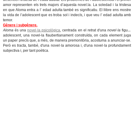
amor representen els trets majors d’aquesta novel.la. La soledad i la tristesa
en que Aloma entra a l’ edad adulta també es significatiu. El llibre ens mostre
la vida de l’adolescent que es troba sol i indecís, i que veu l’ edad adulta amb
temor.
Gènere i subgènere.
Aloma
és una
novel·la psicològica
, centrada en el retrat d'una
novel·la
figura
adolescent, una novel-la flaubertianament construïda, on cada element juga
un paper precís que, a més, de manera premonitòria, acostuma a anunciar-se.
Però es tracta, també, d'una novel·la amorosa i, d'una novel·la profundament
subjectiva i, per tant poètica.