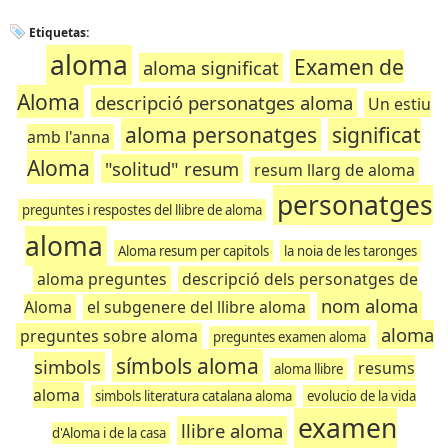
Etiquetas:
aloma
Examen de
aloma significat
Aloma
descripció personatges aloma
Un estiu
aloma personatges
significat
amb l'anna
Aloma
"solitud" resum
resum llarg de aloma
personatges
preguntes i respostes del llibre de aloma
aloma
Aloma resum per capitols
la noia de les taronges
aloma preguntes
descripció dels personatges de
nom aloma
Aloma
el subgenere del llibre aloma
aloma
preguntes sobre aloma
preguntes examen aloma
símbols aloma
simbols
resums
aloma llibre
aloma
simbols literatura catalana aloma
evolucio de la vida
examen
llibre aloma
d'Aloma i de la casa