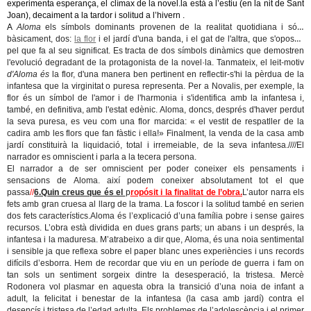
experimenta esperança, el clímax de la novel.la està a l’estiu (en la nit de Sant
Joan), decaiment a la tardor i solitud a l’hivern .
A
Aloma
els símbols dominants provenen de la realitat quotidiana i són,
bàsicament, dos:
la flor
i el jardí d'una banda, i el gat de l'altra, que s'oposen
pel que fa al seu significat. Es tracta de dos símbols dinàmics que demostren
l'evolució degradant de la protagonista de la novel·la. Tanmateix, el leit-motiv
d'Aloma és
la flor, d'una manera ben pertinent en reflectir-s'hi la pèrdua de la
infantesa que la virginitat o puresa representa. Per a Novalis, per exemple, la
flor és un símbol de l'amor i de l'harmonia i s'identifica amb la infantesa i,
també, en definitiva, amb l'estat edènic. Aloma, doncs, després d'haver perdut
la seva puresa, es veu com una flor marcida: « el vestit de respatller de la
cadira amb les flors que fan fàstic i ella!» Finalment, la venda de la casa amb
jardí constituirà la liquidació, total i irremeiable, de la seva infantesa.////El
narrador es omniscient i parla a la tecera persona.
El narrador a de ser omniscient per poder coneixer els pensaments i
sensacions de Aloma. així podem coneixer absolutament tot el que
passa
//
6.Quin creus que és el
p
ropósit i la finalitat de l’obra.
L’autor narra els
fets amb gran cruesa al llarg de la trama. La foscor i la solitud també en serien
dos fets característics.Aloma és l’explicació d’una família pobre i sense gaires
recursos. L’obra està dividida en dues grans parts; un abans i un després, la
infantesa i la maduresa. M’atrabeixo a dir que, Aloma, és una noia sentimental
i sensible ja que reflexa sobre el paper blanc unes experiències i uns records
difícils d’esborra. Hem de recordar que viu en un període de guerra i fam on
tan sols un sentiment sorgeix dintre la desesperació, la tristesa. Mercè
Rodonera vol plasmar en aquesta obra la transició d’una noia de infant a
adult, la felicitat i benestar de la infantesa (la casa amb jardí) contra el
desencís i tristesa de l’edad adulta. Els problemes de l’adolescència i el primer