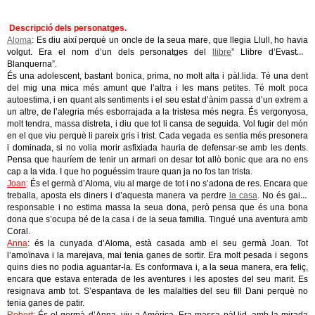
Descripció dels personatges.
Aloma
:
Es diu així perquè un oncle de la seua mare, que llegia Llull, ho havia
volgut. Era el nom d’un dels personatges del
llibre
” Llibre d’Evast e
Blanquerna”.
És una adolescent, bastant bonica, prima, no molt alta i pàl.lida. Té una dent
del mig una mica més amunt que l’altra i les mans petites. Té molt poca
autoestima, i en quant als sentiments i el seu estat d’ànim passa d’un extrem a
un altre, de l’alegria més esborrajada a la tristesa més negra. És vergonyosa,
molt tendra, massa distreta, i diu que tot li cansa de seguida. Vol fugir del món
en el que viu perquè li pareix gris i trist. Cada vegada es sentia més presonera
i dominada, si no volia morir asfixiada hauria de defensar-se amb les dents.
Pensa que hauríem de tenir un armari on desar tot allò bonic que ara no ens
cap a la vida. I que ho poguéssim traure quan ja no fos tan trista.
Joan
:
És el germà d’Aloma, viu al marge de tot i no s’adona de res. Encara que
treballa, aposta els diners i d’aquesta manera va perdre
la casa
. No és gaire
responsable i no estima massa la seua dona, però pensa que és una bona
dona que s’ocupa bé de la casa i de la seua familia. Tingué una aventura amb
Coral.
Anna
: és la cunyada d’Aloma, està casada amb el seu germà Joan. Tot
l’amoïnava i la marejava, mai tenia ganes de sortir. Era molt pesada i segons
quins dies no podia aguantar-la. Es conformava i, a la seua manera, era feliç,
encara que estava enterada de les aventures i les apostes del seu marit. Es
resignava amb tot. S’espantava de les malalties del seu fill Dani perquè no
tenia ganes de patir.