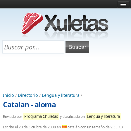
Inicio
¿Qué es esto?
Directorio
Selectividad
Chuletas para exámenes
Programa Chuletas
Inicio
/
Directorio
/
Lengua y literatura
/
Catalan - aloma
Programa Chuletas
Lengua y literatura
Enviado por
y clasificado en
Escrito el
20 de Octubre de 2008
en
catalán con un tamaño de 9,53 KB