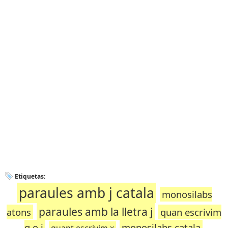
Etiquetas:
paraules amb j catala
monosilabs
paraules amb la lletra j
atons
quan escrivim
g o j
monosilabs catala