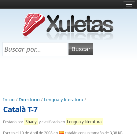
Inicio
¿Qué es esto?
Directorio
Selectividad
Chuletas para exámenes
Programa Chuletas
Inicio
/
Directorio
/
Lengua y literatura
/
Català T-7
Shady
Lengua y literatura
Enviado por
y clasificado en
Escrito el
10 de Abril de 2008
en
catalán con un tamaño de 3,38 KB