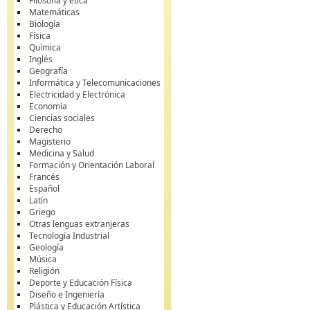
Filosofía y ética
Matemáticas
Biología
Física
Química
Inglés
Geografía
Informática y Telecomunicaciones
Electricidad y Electrónica
Economía
Ciencias sociales
Derecho
Magisterio
Medicina y Salud
Formación y Orientación Laboral
Francés
Español
Latín
Griego
Otras lenguas extranjeras
Tecnología Industrial
Geología
Música
Religión
Deporte y Educación Física
Diseño e Ingeniería
Plástica y Educación Artística