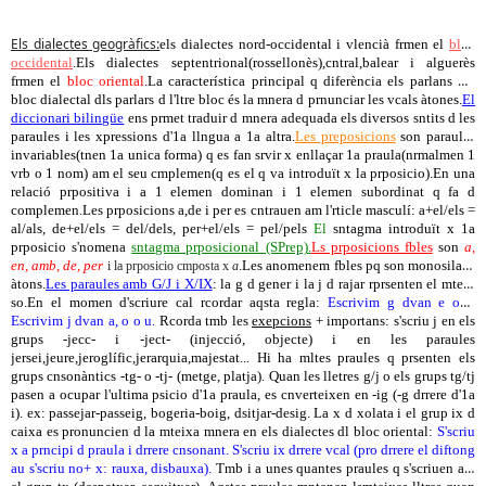
Els dialectes geogràfics:
els dialectes nord-occidental i vlencià frmen el
bloc
occidental
.Els dialectes septentrional(rossellonès),cntral,balear i alguerès
frmen el
bloc oriental
.La característica principal q diferència els parlans d'1
bloc dialectal dls parlars d l'ltre bloc és la mnera d prnunciar les vcals àtones.
El
diccionari bilingüe
ens prmet traduir d mnera adequada els diversos sntits d les
paraules i les xpressions d'1a llngua a 1a altra.
Les preposicions
son paraules
invariables(tnen 1a unica forma) q es fan srvir x enllaçar 1a praula(nrmalmen 1
vrb o 1 nom) am el seu cmplemen(q es el q va introduït x la prposicio).En una
relació prpositiva i a 1 elemen dominan i 1 elemen subordinat q fa d
complemen.Les prposicions a,de i per es cntrauen am l'rticle masculí: a+el/els =
al/als, de+el/els = del/dels, per+el/els = pel/pels
El
sntagma introduït x 1a
prposicio s'nomena
sntagma prposicional (SPrep).
Ls prposicions fbles
son
a,
en, amb, de, per
.Les anomenem fbles pq son monosilabs
i la prposicio cmposta x
a
àtons.
Les paraules amb G/J i X/IX
: la g d gener i la j d rajar rprsenten el mteix
so.En el momen d'scriure cal rcordar aqsta regla:
Escrivim g dvan e o i,
Escrivim j dvan a, o o u.
Rcorda tmb les
exepcions
+ importans: s'scriu j en els
grups -jecc- i -ject- (injecció, objecte) i en les paraules
jersei,jeure,jeroglífic,jerarquia,majestat... Hi ha mltes praules q prsenten els
grups cnsonàntics -tg- o -tj- (metge, platja). Quan les lletres g/j o els grups tg/tj
pasen a ocupar l'ultima psicio d'1a praula, es cnverteixen en -ig (-g drrere d'1a
i). ex: passejar-passeig, bogeria-boig, dsitjar-desig. La x d xolata i el grup ix d
caixa es pronuncien d la mteixa mnera en els dialectes dl bloc oriental:
S'scriu
x a prncipi d praula i drrere cnsonant. S'scriu ix drrere vcal (pro drrere el diftong
au s'scriu no+ x: rauxa, disbauxa).
Tmb i a unes quantes praules q s'scriuen am