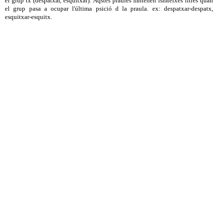
el grup tx (despatxar, esquitxar). Aqstes praules mntenen lsmteixes lltres quan
el grup pasa a ocupar l'última psició d la praula. ex: despatxar-despatx,
esquitxar-esquitx.