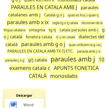
quant escrivim x
PARAULES EN CATALA AMB J
paraules
catalanes amb j
Català g o j
quan es fica j i quan tj
paraules amb x ix
regla tg o tj catala
diccionari de la
g
sntagma
tg tj
catala paraules amb j
llngua catalana
o j català
dialectes del
fonetica catala
G i J en català
paraules amb g o j
català
quan utilitzem la g i la j
PARAULES EN CATALA AMB TX TJ ETC.
paraula amb j i x
paraules amb j
10
g/j catala
paraules j o g
examens catala c
APUNTS FONETICA
CATALÀ
monosilabs
Descargar
Word