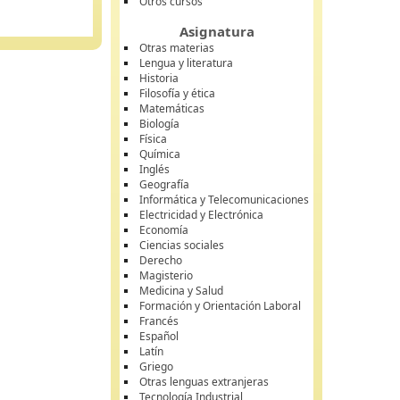
Otros cursos
Asignatura
Otras materias
Lengua y literatura
Historia
Filosofía y ética
Matemáticas
Biología
Física
Química
Inglés
Geografía
Informática y Telecomunicaciones
Electricidad y Electrónica
Economía
Ciencias sociales
Derecho
Magisterio
Medicina y Salud
Formación y Orientación Laboral
Francés
Español
Latín
Griego
Otras lenguas extranjeras
Tecnología Industrial