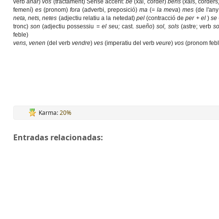
verb
anar
)
vós
(tractament) Sense accent:
be
(xai, corder)
bens
(xais, corder
femení)
es
(pronom)
fora
(adverbi, preposició)
ma
(=
la meva
)
mes
(de l'an
neta, nets, netes
(adjectiu relatiu a la netedat)
pel
(contracció de
per + el
)
se
tronc)
son
(adjectiu possessiu
= el seu;
cast.
sueño
)
sol, sols
(astre; verb
so
feble)
vens, venen
(del verb
vendre
)
ves
(imperatiu del verb
veure
)
vos
(pronom febl
Karma:
20%
Entradas relacionadas: