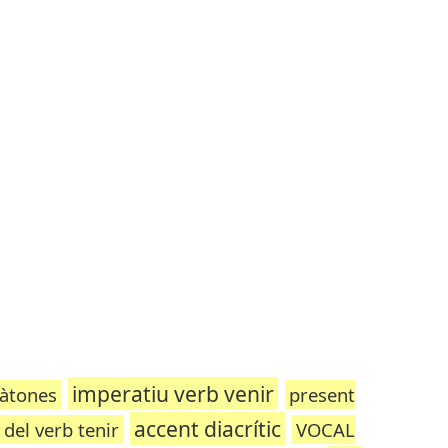
imperatiu verb venir
 àtones
present
accent diacrític
del verb tenir
VOCAL