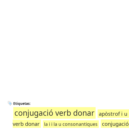
Etiquetas:
conjugació verb donar
apòstrof i u
verb donar
conjugació 
la i i la u consonantiques