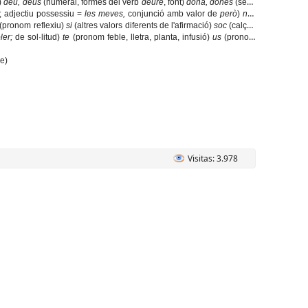
s)
deu, deus
(numeral, formes del verb
deure
, font)
dona, dones
(sexe
y; adjectiu possessiu =
les meves,
conjunció amb valor de
però
)
net,
(pronom reflexiu)
si
(altres valors diferents de l'afirmació)
soc
(calçat,
ler;
de sol·litud)
te
(pronom feble, lletra, planta, infusió)
us
(pronom
e)
Visitas: 3.978