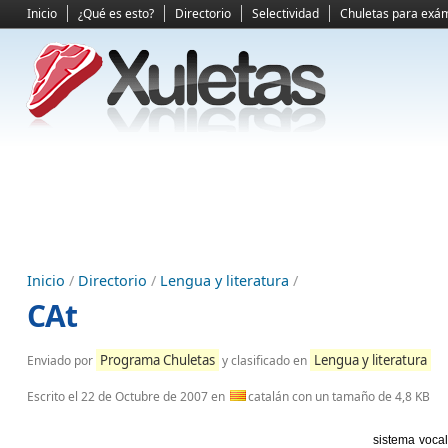
Inicio
¿Qué es esto?
Directorio
Selectividad
Chuletas para exá
Inicio
/
Directorio
/
Lengua y literatura
/
CAt
Programa Chuletas
Lengua y literatura
Enviado por
y clasificado en
Escrito el
22 de Octubre de 2007
en
catalán con un tamaño de 4,8 KB
sistema vocal