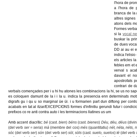
l'hora de pron
a l'hora de 
branca de la 
altres signes
atons dels mo
Formes verbal
si la
vocal ne
buskar la pri
de dues vocal
DD ai au ei e
indica l'elisi
els articles 
febles em et 
verval s ac
davant el no
apostrofats 
contrari de d
verbals començades per i u hi hu atones les combinacions la hi, se us no sapos
es coloquen damunt de la i i la u. indica la presencia enn determinats mots 
digrafs gu i qu u so marginal üe üi. i u formarien part dun diftong per contr
acabats en tat al itzar/EXCEPCIONS formes d'infinitiu gerundi futur i condi
prefixos co re anti contra auto i les terminacions llatines us um
Amb accent diacrític:
bé
(cast.
bien
)
béns
(cast.
bienes
)
Déu, déu, déus
(divin
(del verb
ser = seria
)
mà
(membre del cos)
més
(quantitatiu)
nét, néta, néts, 
sóc
(del verb
ser
)
són
(del verb
ser
)
sòl, sòls
(cast.
suelo, suelos
)
té
(del verb