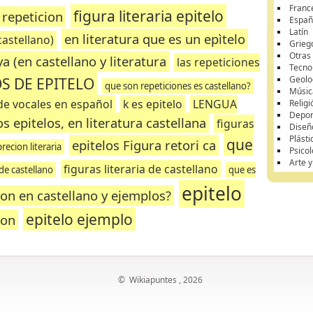
Franc
figura literaria epitelo
 repeticion
Españ
Latín
en literatura que es un epìtelo
castellano)
Grieg
Otras
 (en castellano y literatura
las repeticiones
Tecnol
S DE EPITELO
Geolo
que son repeticiones es castellano?
Músic
de vocales en español
k es epitelo
LENGUA
Religi
Depor
s epitelos, en literatura castellana
figuras
Diseñ
Plásti
que
epitelos Figura retori ca
recion literaria
Psicol
Arte 
figuras literaria de castellano
de castellano
que es
epitelo
ion en castellano y ejemplos?
epitelo ejemplo
ton
©
Wikiapuntes
, 2026