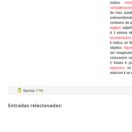
ruidos.
redu
concatenacio
de mas palab
sobreentiend
contrario de 
epitelo
: adjet
d 1 misma str
enumeracion
k indica un f
objetos.
hipe
ser imaginar
colocacion ce
2 frases k p
equivoco
: es
relacion k se 
Karma:
17%
Entradas relacionadas: