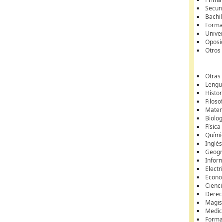
Secun
Bachil
Forma
Unive
Oposi
Otros
Otras
Lengua
Histor
Filoso
Matem
Biolo
Física
Quími
Inglé
Geogr
Infor
Electr
Econ
Cienci
Dere
Magis
Medic
Forma