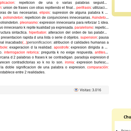
plicacion
: repeticion de una o varias palabras seguidas.
n
: union de frases con otras repitiendo el final...
perifrasis
: utilizacion
ras de las necesarias.
elipsis
: supresion de alguna palabra k se
e.
polisindeton
: repeticion de conjunciones innecesarias.
Asindeton
:
polisindeton.
pleonasmo
: expresion innecesaria para reforzar 1 idea.
ivo innecesario k repite kualidad ya expresada.
paralelismo
: repeticio
uctura sintactica.
hiperbaton:
alteracion del orden de las palabras.
: presentacion rapida d una lista o serie d objetos.
supension
: pausa
inal inacabado
(...)
personificacion
: atribucion d calidades humanas a
rbole
: exageracion d la realidad.
apostrofe
: expresion dirigida a un
io.
interrogacion retorica
: pregunta k no exige respuesta.
antitesis
:
rcana d 2 palabras o frases k se contradigan. paradoja expresion d
arecen contradictorias xo k no lo son.
ironia
: expresion burlesca.
 la doble significacion de una palabra o expresion.
comparación:
establece entre 2 realidades.
Visitas: 3.016
Chu
Prima