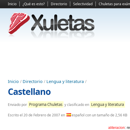
Inicio
¿Qué es esto?
Directorio
Selectividad
Chuletas para exá
Inicio
/
Directorio
/
Lengua y literatura
/
Castellano
Programa Chuletas
Lengua y literatura
Enviado por
y clasificado en
Escrito el
20 de Febrero de 2007
en
español con un tamaño de 2,56 KB
aliteracion
: r