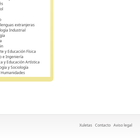
és
ol
o
 lenguas extranjeras
ogía Industrial
gía
a
ón
te y Educación Física
o e Ingeniería
ca y Educación Artística
ogía y Sociología
y Humanidades
Xuletas
Contacto
Aviso legal