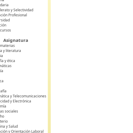
daria
lerato y Selectividad
ción Profesional
rsidad
ción
 cursos
Asignatura
 materias
 y literatura
ia
fía y ética
áticas
gía
ca
s
afía
mática y Telecomunicaciones
icidad y Electrónica
omía
as sociales
cho
terio
ina y Salud
ción y Orientación Laboral