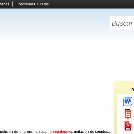
menes
Programa Chuletas
D
epeticion de una misma vocal.
onomatopeya
: imitacion de sonidos o