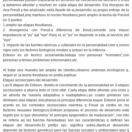
personalidad pueden explicarse en terminos de momentos de decision o crisis
q debemos afrontar y resolver en cada etapa del desarrollo. Era discipulo de
Ana Freud y fue analizado xella.Apartir de ai,desarrollo su propio enfoqe de la
personalidad,anq mantuvo el nucleo freudiano,pero amplio la teoria de Freund
en 3 puntos:
1.amplio las etapas freudianas.
2. divergencia con Freud:a diferencia de freud,concede una mauor
importancia al "yo" qal "eyo".Para el, el "yo" no depende ni esta al servicio del
"eyo".
3. impacto de las fuentes istoricas y culturales en la personalidad:cree q nonos
rigen solo los factores biologicos innatos q actuan en la infancia.
Erikson es un teorico sicoanalista.trabaja con personas "normales",con
personas q tenian problemas emocionales,etc.
Al tratar una muestra tan amplia de clientes,observo sintomas sicologicos q,
segun el ,la teoria freudiana no podia explicar.
Etapas sicosociales del desarrollo:
Las 8 etapas de Erikson: dividio el crecimiento de la personalidad en 8 etapas
sicosociales q abarca todo el ciclo vital. Cada etapa debe afrontar una crisis y
se afronta de manera adaptativa o inadaptativa.Las cuatro primeras son
dimilares alas etapas dreudianas,la principal diferencia esque Erikson pone el
acento en los correlatos sicosociales mientras q Freud se centra en los
factores sexuales biologicos.Erikson propueso el proceso de desarrollo esta
regido por lo que denomino "el principio epigenetico de maduracion", con ello
se referia aq las fuerzas heredadeas son las caracteristicas q definen las
etapas del desarrollo.El prefijo epi- significa sobre,xtanto,el desarrollo
depende de factores geneticos pero las fuerzas sociales y ambientales alas q