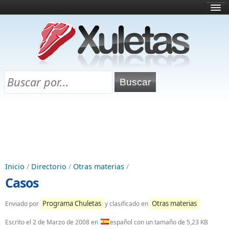
Inicio
¿Qué es esto?
Directorio
Selectividad
Chuletas para exámenes
Programa Chuletas
Inicio
/
Directorio
/
Otras materias
/
Casos
Programa Chuletas
Otras materias
Enviado por
y clasificado en
Escrito el
2 de Marzo de 2008
en
español con un tamaño de 5,23 KB