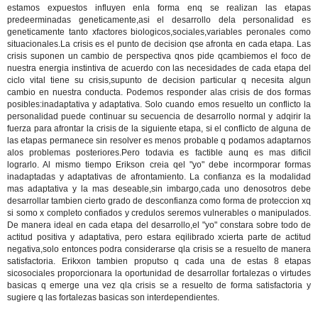
estamos expuestos influyen enla forma enq se realizan las etapas
predeerminadas geneticamente,asi el desarrollo dela personalidad es
geneticamente tanto xfactores biologicos,sociales,variables peronales como
situacionales.La crisis es el punto de decision qse afronta en cada etapa. Las
crisis suponen un cambio de perspectiva qnos pide qcambiemos el foco de
nuestra energia instintiva de acuerdo con las necesidades de cada etapa del
ciclo vital tiene su crisis,supunto de decision particular q necesita algun
cambio en nuestra conducta. Podemos responder alas crisis de dos formas
posibles:inadaptativa y adaptativa. Solo cuando emos resuelto un conflicto la
personalidad puede continuar su secuencia de desarrollo normal y adqirir la
fuerza para afrontar la crisis de la siguiente etapa, si el conflicto de alguna de
las etapas permanece sin resolver es menos probable q podamos adaptarnos
alos problemas posteriores.Pero todavia es factible aunq es mas dificil
lograrlo. Al mismo tiempo Erikson creia qel "yo" debe incormporar formas
inadaptadas y adaptativas de afrontamiento. La confianza es la modalidad
mas adaptativa y la mas deseable,sin imbargo,cada uno denosotros debe
desarrollar tambien cierto grado de desconfianza como forma de proteccion xq
si somo x completo confiados y credulos seremos vulnerables o manipulados.
De manera ideal en cada etapa del desarrollo,el "yo" constara sobre todo de
actitud positiva y adaptativa, pero estara eqilibrado xcierta parte de actitud
negativa,solo entonces podra considerarse qla crisis se a resuelto de manera
satisfactoria. Erikxon tambien proputso q cada una de estas 8 etapas
sicosociales proporcionara la oportunidad de desarrollar fortalezas o virtudes
basicas q emerge una vez qla crisis se a resuelto de forma satisfactoria y
sugiere q las fortalezas basicas son interdependientes.