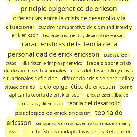
principio epigenetico de erikson
diferencias entre la crisis de desarrollo y la
situacional
cuadro comparativo de sigmund freud y
erik erikson
teoria de crecimiento y desarrollo de ericson
caracteristicas de la Teoría de la
personalidad de erick erickson
Etapas Erkson
trabajo sobre crisis
casos
Erik Erikson+Principio Epigenetico
de desarrollo situacionales
crisis del desarrollo y crisis
situacionales definicion
diferencia crisis de desarrollo y
ciclo epigenético de ericsson
situacionales
como
aplicar la teoria de erick erisson
Erick Ericsson. (lista de
teoria del desarrollo
semejanzas y diferencias)
teoria de
psicologico de erick ericsson
ericsson
semejanzas y diferencias entre las teorias de freud y
características inadaptativas de las 8 etapas de
erikson