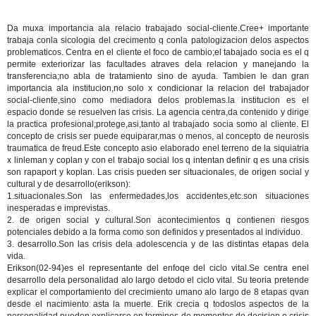
Da muxa importancia ala relacio trabajado social-cliente.Cree+ importante
trabaja conla sicologia del crecimento q conla patologizacion delos aspectos
problematicos. Centra en el cliente el foco de cambio;el tabajado socia es el q
permite exteriorizar las facultades atraves dela relacion y manejando la
transferencia;no abla de tratamiento sino de ayuda. Tambien le dan gran
importancia ala institucion,no solo x condicionar la relacion del trabajador
social-cliente,sino como mediadora delos problemas.la institucion es el
espacio donde se resuelven las crisis. La agencia centra,da contenido y dirige
la practica profesional;protege,asi,tanto al trabajado socia somo al cliente. El
concepto de crisis ser puede equiparar,mas o menos, al concepto de neurosis
traumatica de freud.Este concepto asio elaborado enel terreno de la siquiatria
x linleman y coplan y con el trabajo social los q intentan definir q es una crisis
son rapaport y koplan. Las crisis pueden ser situacionales, de origen social y
cultural y de desarrollo(erikson):
1.situacionales.Son las enfermedades,los accidentes,etc.son situaciones
inesperadas e imprevistas.
2. de origen social y cultural.Son acontecimientos q contienen riesgos
potenciales debido a la forma como son definidos y presentados al individuo.
3. desarrollo.Son las crisis dela adolescencia y de las distintas etapas dela
vida.
Erikson(02-94)es el representante del enfoqe del ciclo vital.Se centra enel
desarrollo dela personalidad alo largo detodo el ciclo vital. Su teoria pretende
explicar el comportamiento del crecimiento umano alo largo de 8 etapas qvan
desde el nacimiento asta la muerte. Erik crecia q todoslos aspectos de la