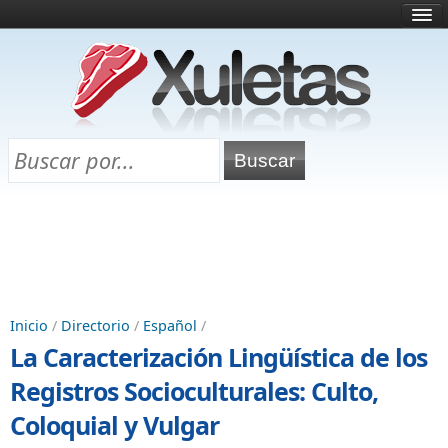
Inicio
¿Qué es esto?
Directorio
Selectividad
Chuletas para exámenes
Programa Chuletas
Inicio
/
Directorio
/
Español
/
La Caracterización Lingüística de los
Registros Socioculturales: Culto,
Coloquial y Vulgar