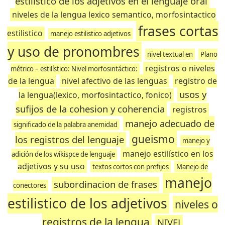
estilistico de los adjetivos en el lenguaje oral
niveles de la lengua lexico semantico, morfosintactico
frases cortas
estilistico
manejo estilistico adjetivos
y uso de pronombres
nivel textual en
Plano
registros o niveles
métrico – estilístico: Nivel morfosintáctico:
de la lengua
nivel afectivo de las lenguas
registro de
usos y
la lengua(lexico, morfosintactico, fonico)
sufijos de la cohesion y coherencia
registros
manejo adecuado de
significado de la palabra anemidad
gueismo
los registros del lenguaje
manejo y
manejo estilístico en los
adición de los wikispce de lenguaje
adjetivos y su uso
textos cortos con prefijos
Manejo de
manejo
subordinacion de frases
conectores
estilistico de los adjetivos
niveles o
registros de la lengua
NIVEL