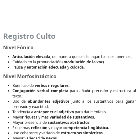
Registro Culto
Nivel Fónico
Articulación elevada
, de manera que se distingan bien los fonemas.
Cuidado en la pronunciación (
modulación de la voz
).
Pausa y
entonación adecuada
y cuidada.
Nivel Morfosintáctico
Buen uso de
verbos irregulares
.
Conjugación verbal completa
para añadir precisión y estructura al
texto.
Uso de
abundantes adjetivos
junto a los sustantivos para ganar
precisión y exactitud.
Tendencia a
anteponer el adjetivo
para darle énfasis.
Mayor riqueza y más
variedad de sustantivos
.
Mayor presencia de
sustantivos abstractos
.
Exige más
reflexión
y mayor
competencia lingüística
.
Uso coherente y variado de
estructuras sintácticas
.
Mayor variedad de
nexos
.