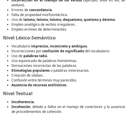
Incorrección en el manejo de los verbos
(ejemplo:
ande
en vez de
anduve
).
Errores de
concordancia
.
Falta de propiedad morfosintáctica.
Uso de
laísmo, leísmo, loísmo, dequeísmo, queísmo y deísmo
.
Empleo analógico de verbos irregulares.
Empleo erróneo de determinantes.
Nivel Léxico-Semántico
Vocabulario
impreciso, inconcreto y ambiguo
.
Incorrecciones por
confusión de significado
del vocabulario.
Uso de
palabras tabú
.
Uso equivocado de palabras homónimas.
Derivaciones incorrectas de las palabras.
Etimologías populares
o palabras innecesarias.
Creación de sílabas.
Confusión entre términos muy parecidos.
Ausencia de recursos estilísticos
.
Nivel Textual
Incoherencia
.
Incohesión
, debido a fallos en el manejo de conectores y la ausencia
de procedimientos de cohesión.