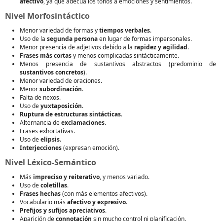
afectivo
, ya que adecúa los tonos a emociones y sentimientos.
Nivel Morfosintáctico
Menor variedad de formas y
tiempos verbales
.
Uso de la
segunda persona
en lugar de formas impersonales.
Menor presencia de adjetivos debido a la
rapidez y agilidad
.
Frases más cortas
y menos complicadas sintácticamente.
Menos presencia de sustantivos abstractos (predominio de
sustantivos concretos
).
Menor variedad de oraciones.
Menor
subordinación
.
Falta de nexos.
Uso de
yuxtaposición
.
Ruptura de estructuras sintácticas
.
Alternancia de
exclamaciones
.
Frases exhortativas.
Uso de
elipsis
.
Interjecciones
(expresan emoción).
Nivel Léxico-Semántico
Más
impreciso y reiterativo
, y menos variado.
Uso de
coletillas
.
Frases hechas
(con más elementos afectivos).
Vocabulario más
afectivo y expresivo
.
Prefijos y sufijos apreciativos
.
Aparición de
connotación
sin mucho control ni planificación.