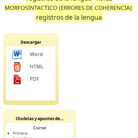
MORFOSINTACTICO (ERRORES DE COHERENCIA)
registros de la lengua
Descargar
Word
HTML
PDF
Chuletas y apuntes de...
Curso
Primaria