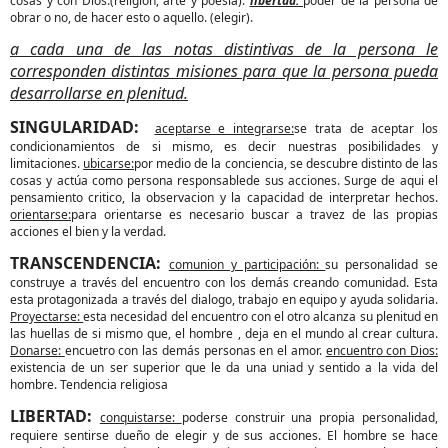
cosas y con Dios.(religion, arte y poesía).
libertad:
poder de la persona de
obrar o no, de hacer esto o aquello. (elegir).
a cada una de las notas distintivas de la persona le
corresponden distintas misiones para que la persona pueda
desarrollarse en plenitud.
SINGULARIDAD:
aceptarse e integrarse:
se trata de aceptar los
condicionamientos de si mismo, es decir nuestras posibilidades y
limitaciones.
ubicarse:
por medio de la conciencia, se descubre distinto de las
cosas y actúa como persona responsablede sus acciones. Surge de aqui el
pensamiento critico, la observacion y la capacidad de interpretar hechos.
orientarse:
para orientarse es necesario buscar a travez de las propias
acciones el bien y la verdad.
TRANSCENDENCIA:
comunion y participación:
su personalidad se
construye a través del encuentro con los demás creando comunidad. Esta
esta protagonizada a través del dialogo, trabajo en equipo y ayuda solidaria.
Proyectarse:
esta necesidad del encuentro con el otro alcanza su plenitud en
las huellas de si mismo que, el hombre , deja en el mundo al crear cultura.
Donarse:
encuetro con las demás personas en el amor.
encuentro con Dios:
existencia de un ser superior que le da una uniad y sentido a la vida del
hombre. Tendencia religiosa
LIBERTAD:
conquistarse:
poderse construir una propia personalidad,
requiere sentirse dueño de elegir y de sus acciones. El hombre se hace