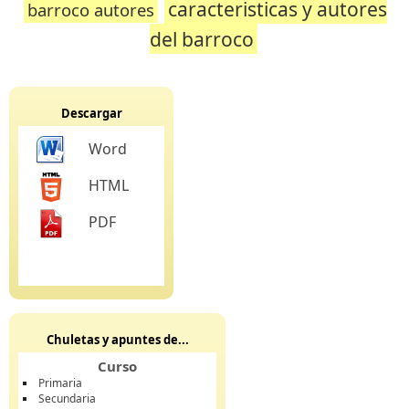
caracteristicas y autores
barroco autores
del barroco
Descargar
Word
HTML
PDF
Chuletas y apuntes de...
Curso
Primaria
Secundaria