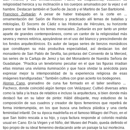
religiosidad heroica y su inclinación a los cuerpos arruinados por la vejez o el
hambre. Destacan también el Sueño de Jacob y el Martirio de San Bartolomé.
Francisco Zurbarán
: A pesar de haber trabajado en la corte en la
ornamentación del Salón de Reinos y practicado allí temas de batallas y
mitologías, El Socorro de Cádiz o las Historias de Hércules, su horizonte
parece que se limita a los temas monacales. Zurbarán es por tanto un pintor
aparte de grandes contemporáneos, como un cantor de la religiosidad más
severa y menos retórica, apoyándose en el uso del blanco y prescindiendo de
los fondos arquitectónicos. Es autor de largas series de lienzos monásticos
que constituyen su más productiva especialidad, así destacan los del
monasterio de San Pablo de Sevilla, las pinturas del Convento de la Merced,
las series de la Cartuja de Jerez y las del Monasterio de Nuestra Señora de
Guadalupe. “Practica un tenebrismo peculiar en el que las figuras irradian
ellas mismas una vivísima iluminación y que hace olvidar la anécdota para
expresar mejor la intemporalidad de la experiencia religiosa de esas
imágenes transfiguradas.” También cultiva con gran acierto los bodegones.
Alonso Cano
, granadino de cuna fue formado en el taller sevillano de
Pacheco, donde coincidió algún tiempo con Velázquez. Cultivó diversas artes
como la talla y la traza de retablos e incluso la arquitectura, si bien donde más
destacó fue en su labor de pintor. Hábil dibujante, muy estudioso de la
composición de sus cuadros y creador de tipos femeninos que repetirá de
forma ininterrumpida, en los que busca una belleza plástica y una cierta
feminidad infantil. De su época madrileña es el famoso Milagro del Pozo, en el
que San Isidro rescata a su hijo, y cuya factura responde al colorido realista
usual en Cano. En la Virgen y el Niño, del Museo del Prado, queda definido el
tipo propio de su ideal femenino destacando ante un paisaje la luz mortecina.