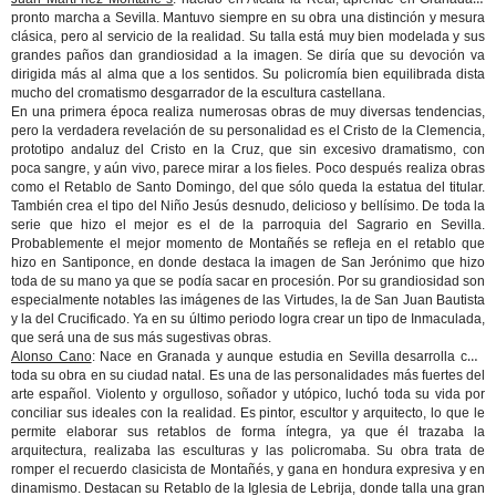
pronto marcha a Sevilla. Mantuvo siempre en su obra una distinción y mesura
clásica, pero al servicio de la realidad. Su talla está muy bien modelada y sus
grandes paños dan grandiosidad a la imagen. Se diría que su devoción va
dirigida más al alma que a los sentidos. Su policromía bien equilibrada dista
mucho del cromatismo desgarrador de la escultura castellana.
En una primera época realiza numerosas obras de muy diversas tendencias,
pero la verdadera revelación de su personalidad es el Cristo de la Clemencia,
prototipo andaluz del Cristo en la Cruz, que sin excesivo dramatismo, con
poca sangre, y aún vivo, parece mirar a los fieles. Poco después realiza obras
como el Retablo de Santo Domingo, del que sólo queda la estatua del titular.
También crea el tipo del Niño Jesús desnudo, delicioso y bellísimo. De toda la
serie que hizo el mejor es el de la parroquia del Sagrario en Sevilla.
Probablemente el mejor momento de Montañés se refleja en el retablo que
hizo en Santiponce, en donde destaca la imagen de San Jerónimo que hizo
toda de su mano ya que se podía sacar en procesión. Por su grandiosidad son
especialmente notables las imágenes de las Virtudes, la de San Juan Bautista
y la del Crucificado. Ya en su último periodo logra crear un tipo de Inmaculada,
que será una de sus más sugestivas obras.
Alonso Cano
: Nace en Granada y aunque estudia en Sevilla desarrolla casi
toda su obra en su ciudad natal. Es una de las personalidades más fuertes del
arte español. Violento y orgulloso, soñador y utópico, luchó toda su vida por
conciliar sus ideales con la realidad. Es pintor, escultor y arquitecto, lo que le
permite elaborar sus retablos de forma íntegra, ya que él trazaba la
arquitectura, realizaba las esculturas y las policromaba. Su obra trata de
romper el recuerdo clasicista de Montañés, y gana en hondura expresiva y en
dinamismo. Destacan su Retablo de la Iglesia de Lebrija, donde talla una gran