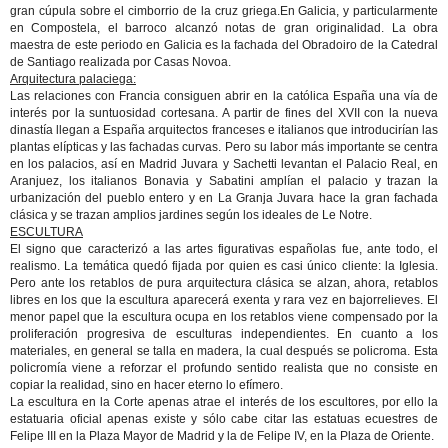
gran cúpula sobre el cimborrio de la cruz griega.En Galicia, y particularmente
en Compostela, el barroco alcanzó notas de gran originalidad. La obra
maestra de este periodo en Galicia es la fachada del Obradoiro de la Catedral
de Santiago realizada por Casas Novoa.
Arquitectura palaciega:
Las relaciones con Francia consiguen abrir en la católica España una vía de
interés por la suntuosidad cortesana. A partir de fines del XVII con la nueva
dinastía llegan a España arquitectos franceses e italianos que introducirían las
plantas elípticas y las fachadas curvas. Pero su labor más importante se centra
en los palacios, así en Madrid Juvara y Sachetti levantan el Palacio Real, en
Aranjuez, los italianos Bonavia y Sabatini amplían el palacio y trazan la
urbanización del pueblo entero y en La Granja Juvara hace la gran fachada
clásica y se trazan amplios jardines según los ideales de Le Notre.
ESCULTURA
El signo que caracterizó a las artes figurativas españolas fue, ante todo, el
realismo. La temática quedó fijada por quien es casi único cliente: la Iglesia.
Pero ante los retablos de pura arquitectura clásica se alzan, ahora, retablos
libres en los que la escultura aparecerá exenta y rara vez en bajorrelieves. El
menor papel que la escultura ocupa en los retablos viene compensado por la
proliferación progresiva de esculturas independientes. En cuanto a los
materiales, en general se talla en madera, la cual después se policroma. Esta
policromía viene a reforzar el profundo sentido realista que no consiste en
copiar la realidad, sino en hacer eterno lo efímero.
La escultura en la Corte apenas atrae el interés de los escultores, por ello la
estatuaria oficial apenas existe y sólo cabe citar las estatuas ecuestres de
Felipe III en la Plaza Mayor de Madrid y la de Felipe IV, en la Plaza de Oriente.