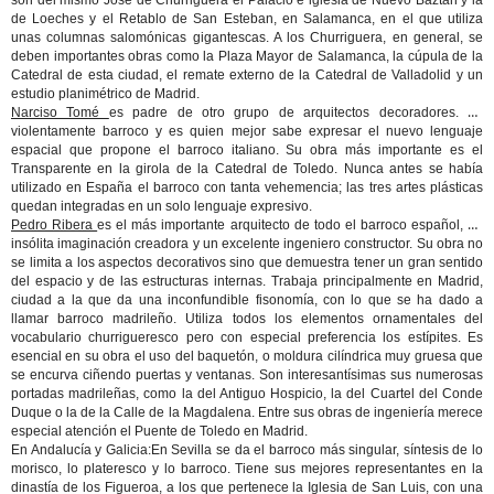
son del mismo José de Churriguera el Palacio e iglesia de Nuevo Baztan y la
de Loeches y el Retablo de San Esteban, en Salamanca, en el que utiliza
unas columnas salomónicas gigantescas. A los Churriguera, en general, se
deben importantes obras como la Plaza Mayor de Salamanca, la cúpula de la
Catedral de esta ciudad, el remate externo de la Catedral de Valladolid y un
estudio planimétrico de Madrid.
Narciso Tomé
es padre de otro grupo de arquitectos decoradores. Es
violentamente barroco y es quien mejor sabe expresar el nuevo lenguaje
espacial que propone el barroco italiano. Su obra más importante es el
Transparente en la girola de la Catedral de Toledo. Nunca antes se había
utilizado en España el barroco con tanta vehemencia; las tres artes plásticas
quedan integradas en un solo lenguaje expresivo.
Pedro Ribera
es el más importante arquitecto de todo el barroco español, de
insólita imaginación creadora y un excelente ingeniero constructor. Su obra no
se limita a los aspectos decorativos sino que demuestra tener un gran sentido
del espacio y de las estructuras internas. Trabaja principalmente en Madrid,
ciudad a la que da una inconfundible fisonomía, con lo que se ha dado a
llamar barroco madrileño. Utiliza todos los elementos ornamentales del
vocabulario churrigueresco pero con especial preferencia los estípites. Es
esencial en su obra el uso del baquetón, o moldura cilíndrica muy gruesa que
se encurva ciñendo puertas y ventanas. Son interesantísimas sus numerosas
portadas madrileñas, como la del Antiguo Hospicio, la del Cuartel del Conde
Duque o la de la Calle de la Magdalena. Entre sus obras de ingeniería merece
especial atención el Puente de Toledo en Madrid.
En Andalucía y Galicia:En Sevilla se da el barroco más singular, síntesis de lo
morisco, lo plateresco y lo barroco. Tiene sus mejores representantes en la
dinastía de los Figueroa, a los que pertenece la Iglesia de San Luis, con una