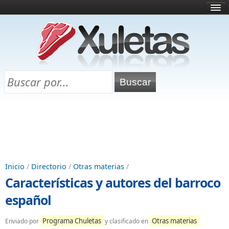
Inicio
¿Qué es esto?
Directorio
Selectividad
Chuletas para exámenes
Programa Chuletas
Inicio
/
Directorio
/
Otras materias
/
Características y autores del barroco
español
Programa Chuletas
Otras materias
Enviado por
y clasificado en