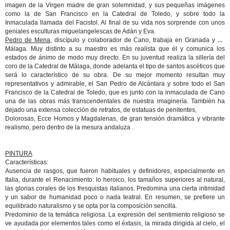
imagen de la Virgen madre de gran solemnidad, y sus pequeñas imágenes
como la de San Francisco en la Catedral de Toledo, y sobre todo la
Inmaculada llamada del Facistol. Al final de su vida nos sorprende con unos
geniales esculturas miguelangelescas de Adán y Eva.
Pedro de Mena
, discípulo y colaborador de Cano, trabaja en Granada y en
Málaga. Muy distinto a su maestro es más realista que él y comunica los
estados de ánimo de modo muy directo. En su juventud realiza la sillería del
coro de la Catedral de Málaga, donde adelanta el tipo de santos ascéticos que
será lo característico de su obra. De su mejor momento resultan muy
representativos y admirable, el San Pedro de Alcántara y sobre todo el San
Francisco de la Catedral de Toledo, que es junto con la inmaculada de Cano
una de las obras más transcendentales de nuestra imaginería. También ha
dejado una extensa colección de retratos, de estatuas de penitentes,
Dolorosas, Ecce Homos y Magdalenas, de gran tensión dramática y vibrante
realismo, pero dentro de la mesura andaluza .
PINTURA
Características:
Ausencia de rasgos, que fueron habituales y definidores, especialmente en
Italia, durante el Renacimiento: lo heroico, los tamaños superiores al natural,
las glorias corales de los fresquistas italianos. Predomina una cierta intimidad
y un sabor de humanidad poco o nada teatral. En resumen, se prefiere un
equilibrado naturalismo y se opta por la composición sencilla.
Predominio de la temática religiosa. La expresión del sentimiento religioso se
ve ayudada por elementos tales como el éxtasis, la mirada dirigida al cielo, el