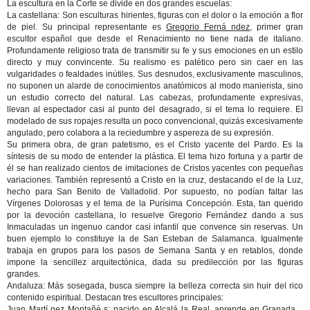
La escultura en la Corte se divide en dos grandes escuelas:
La castellana: Son esculturas hirientes, figuras con el dolor o la emoción a flor
de piel. Su principal representante es
Gregorio Ferná ndez
, primer gran
escultor español que desde el Renacimiento no tiene nada de italiano.
Profundamente religioso trata de transmitir su fe y sus emociones en un estilo
directo y muy convincente. Su realismo es patético pero sin caer en las
vulgaridades o fealdades inútiles. Sus desnudos, exclusivamente masculinos,
no suponen un alarde de conocimientos anatómicos al modo manierista, sino
un estudio correcto del natural. Las cabezas, profundamente expresivas,
llevan al espectador casi al punto del desagrado, si el tema lo requiere. El
modelado de sus ropajes resulta un poco convencional, quizás excesivamente
angulado, pero colabora a la reciedumbre y aspereza de su expresión.
Su primera obra, de gran patetismo, es el Cristo yacente del Pardo. Es la
síntesis de su modo de entender la plástica. El tema hizo fortuna y a partir de
él se han realizado cientos de imitaciones de Cristos yacentes con pequeñas
variaciones. También representó a Cristo en la cruz, destacando el de la Luz,
hecho para San Benito de Valladolid. Por supuesto, no podían faltar las
Vírgenes Dolorosas y el tema de la Purísima Concepción. Esta, tan querido
por la devoción castellana, lo resuelve Gregorio Fernández dando a sus
Inmaculadas un ingenuo candor casi infantil que convence sin reservas. Un
buen ejemplo lo constituye la de San Esteban de Salamanca. Igualmente
trabaja en grupos para los pasos de Semana Santa y en retablos, donde
impone la sencillez arquitectónica, dada su predilección por las figuras
grandes.
Andaluza: Más sosegada, busca siempre la belleza correcta sin huir del rico
contenido espiritual. Destacan tres escultores principales:
Juan Martí nez Montañé s
: nacido en Alcalá la Real, aprende en Granada y