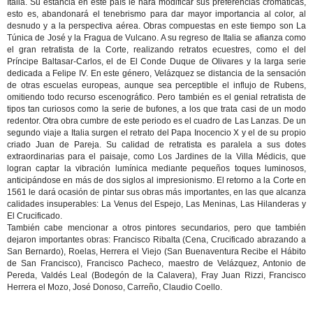
Italia. Su estancia en este país le hará modificar sus preferencias cromáticas,
esto es, abandonará el tenebrismo para dar mayor importancia al color, al
desnudo y a la perspectiva aérea. Obras compuestas en este tiempo son La
Túnica de José y la Fragua de Vulcano. A su regreso de Italia se afianza como
el gran retratista de la Corte, realizando retratos ecuestres, como el del
Príncipe Baltasar-Carlos, el de El Conde Duque de Olivares y la larga serie
dedicada a Felipe IV. En este género, Velázquez se distancia de la sensación
de otras escuelas europeas, aunque sea perceptible el influjo de Rubens,
omitiendo todo recurso escenográfico. Pero también es el genial retratista de
tipos tan curiosos como la serie de bufones, a los que trata casi de un modo
redentor. Otra obra cumbre de este periodo es el cuadro de Las Lanzas. De un
segundo viaje a Italia surgen el retrato del Papa Inocencio X y el de su propio
criado Juan de Pareja. Su calidad de retratista es paralela a sus dotes
extraordinarias para el paisaje, como Los Jardines de la Villa Médicis, que
logran captar la vibración lumínica mediante pequeños toques luminosos,
anticipándose en más de dos siglos al impresionismo. El retorno a la Corte en
1561 le dará ocasión de pintar sus obras más importantes, en las que alcanza
calidades insuperables: La Venus del Espejo, Las Meninas, Las Hilanderas y
El Crucificado.
También cabe mencionar a otros pintores secundarios, pero que también
dejaron importantes obras: Francisco Ribalta (Cena, Crucificado abrazando a
San Bernardo), Roelas, Herrera el Viejo (San Buenaventura Recibe el Hábito
de San Francisco), Francisco Pacheco, maestro de Velázquez, Antonio de
Pereda, Valdés Leal (Bodegón de la Calavera), Fray Juan Rizzi, Francisco
Herrera el Mozo, José Donoso, Carreño, Claudio Coello.