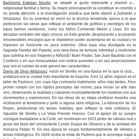
Bartolomé Esteban Murillo
: se adaptó al gusto imperante y plasmó una
religiosidad familiar y tierna. Su mayor preocupación la constituye el colorido y
no presta atención a la investigación plástica que tanto atareó a Zurbarán y
Velázquez. En su juventud se inició en la técnica tenebrista, época a la que
pertenecen las obras que reflejan el ambiente de golfillos y mendigos de los
bajos barrios sevillanos, como los Niños Comiendo Melón y Uvas. En las
décadas centrales del siglo conoce un éxito grande, desplazando y acopiando
innumerables encargos que le impidieron poder ausentarse de su ciudad y le
imponen un horizonte un poco estrecho. Obra suya muy divulgada es la
Sagrada Familia del Pajarito, una obra llena de ternura, intimidad y misticismo
que culmina en sus Vírgenes y Niños(El Buen Pastor, San Juan Bautista con el
Cordero) o en sus inmaculadas con rostros juveniles y en sus anunciaciones
que son el culmen de este género tan característico.
Diego de Silva Velázquez
: nació en Sevilla en una época en la que la ciudad
andaluza era la ciudad más importante de España. A los 11 años ingresó en el
taller de Pacheco, con cuya hija contraería matrimonio años más tardes. Pero
pronto rompió con los rígidos preceptos del mismo, para iniciar un arte más
vivo, observando la realidad y copiando incansablemente los modelos con sus
movimientos y expresiones. En las obras de su etapa sevillana muestra una
inclinación al tenebrismo y junto a alguna obra religiosa, La Adoración de los
Reyes, predominan los temas realistas, que reflejan la vida cotidiana, El
Aguador de Sevilla y La Vieja Friendo Huevos. Con el apoyo de su suegro
consigue trasladarse a la Corte, ser nombrado en 1623 pintor de cámara real y
gozar del favor del omnipotente Conde Duque de Olivares y de la amistad del
monarca Felipe IV. En esa época se ocupa fundamentalmente de retratos y
temas mitológicos. En 1628 recibe la visita de Rubens que le aconseja viajar a