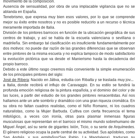
movimiento de la composición.
Ausencia de sensualidad, por obra de una implacable vigilancia que no se
ablanda en España.
Tenebrismo, que expresa muy bien esos valores, por lo que se comprende
mejor su éxito entre nosotros y no es posible reducirlo a un recurso o técnica
meramente importada de Italia.
División de los pintores barrocos en función de la ubicación geográfica de sus
centros de trabajo, y así se habla de la escuela valenciana o sevillana o
madrileña. Sin embargo tal clasificación es insuficiente fundamentalmente por
dos motivos: no puede dar razón de las grandes diferencias que se observan
entre pintores de la misma escuela y no explica tampoco de modo satisfactorio
la evolución pictórica que va desde el Manierismo hasta la decadencia del
propio barroco.
Debido a este último rasgo creemos más conveniente la simple enumeración
de los principales pintores del siglo:
José de Ribera
: Nacido en Játiva, estudia con Ribalta y se traslada muy joven
a Italia, donde recibirá el influjo de Caravaggio. En su estilo se fundirá la
profunda emoción religiosa de la pintura española, y el dominio del color y de
las luces, a partir del estudio de los grandes pintores renacentistas. Así nos
hallamos ante un arte sombrío y dramático con una gran riqueza cromática. En
su obra no faltan cuadros realistas, como el Niño Romano, ni los cuadros
naturalistas, como la Mujer Barbuda. Cultiva con cierta frecuencia el tema
mitológico, a veces con ironía, otras para plasmar inmensas figuras
musculosas que representan en el barroco el mismo mundo sobrehumano de
Miguel Ángel, así su serie de gigantes: Ixión, Ticio, o su serie de Arquímedes.
El género religioso ocupa la parte central de su actividad. Sus apóstoles, como
San Andrés, y sus ermitaños(San Pablo, La Magdalena), traducen su