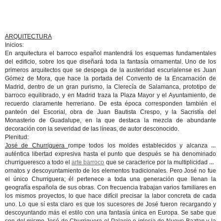
ARQUITECTURA
Inicios:
En arquitectura el barroco español mantendrá los esquemas fundamentales
del edificio, sobre los que diseñará toda la fantasía ornamental. Uno de los
primeros arquitectos que se despega de la austeridad escurialense es Juan
Gómez de Mora, que hace la portada del Convento de la Encarnación de
Madrid, dentro de un gran purismo, la Clerecía de Salamanca, prototipo de
barroco equilibrado, y en Madrid traza la Plaza Mayor y el Ayuntamiento, de
recuerdo claramente herreriano. De esta época corresponden también el
panteón del Escorial, obra de Juan Bautista Crespo, y la Sacristía del
Monasterio de Guadalupe, en la que destaca la mezcla de abundante
decoración con la severidad de las líneas, de autor desconocido.
Plenitud:
José de Churriguera
rompe todos los moldes establecidos y alcanza la
auténtica libertad expresiva hasta el punto que después se ha denominado
churrigueresco a todo el
arte barroco
que se caracterice por la multiplicidad de
ornatos y descoyuntamiento de los elementos tradicionales. Pero José no fue
el único Churriguera; él pertenece a toda una generación que llenan la
geografía española de sus obras. Con frecuencia trabajan varios familiares en
los mismos proyectos, lo que hace difícil precisar la labor concreta de cada
uno. Lo que sí esta claro es que los sucesores de José fueron recargando y
descoyuntando más el estilo con una fantasía única en Europa. Se sabe que