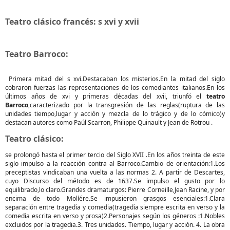
Teatro clásico francés: s xvi y xvii
Teatro Barroco:
Primera mitad del s xvi.Destacaban los misterios.En la mitad del siglo
cobraron fuerzas las representaciones de los comediantes italianos.En los
últimos años de xvi y primeras décadas del xvii, triunfó el
teatro
Barroco
,caracterizado por la transgresión de las reglas(ruptura de las
unidades tiempo,lugar y acción y mezcla de lo trágico y de lo cómico)y
destacan autores como Paúl Scarron, Philippe Quinault y Jean de Rotrou .
Teatro clásico:
se prolongó hasta el primer tercio del Siglo XVII .En los años treinta de este
siglo impulso a la reacción contra al Barroco.Cambio de orientación:1.Los
preceptistas vindicaban una vuelta a las normas 2. A partir de Descartes,
cuyo Discurso del método es de 1637.Se impulso el gusto por lo
equilibrado,lo claro.Grandes dramaturgos: Pierre Corneille,Jean Racine, y por
encima de todo Molíére.Se impusieron grasgos esenciales:1.Clara
separación entre tragedia y comedia(tragedia siempre escrita en verso y la
comedia escrita en verso y prosa)2.Personajes según los géneros :1.Nobles
excluidos por la tragedia.3. Tres unidades. Tiempo, lugar y acción. 4. La obra