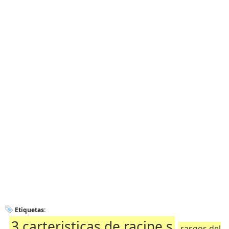
Etiquetas:
3 carteristicas de racine s
rasgos del