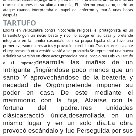
representaciones de su última comedia, EL enfermo imaginario, sufríó un
ataque cuando interpretaba el papel del enfermo y murió unas horas
después.
TARTUFO
Escrita en verso,sátira contra hipocresía religiosa, el protagonista es un
farsante.Orgón un necio beato y rico, lo acoge en su casa y pretende
integrarlo en la familia casándalo con su propia hija.La obra tuvo una
primera versión en tres actos y provocó su prohibición.Tras recurrir esa ante
el rey, presentó otra versión volvíó a ser prohibida.Se representó una nueva
y definitiva versión en cinco actos,protegida por el propio rey Luis xiv.Tartufo
desarrolla las mañas de un
o El Impostor,
Intrigante ,
fingíéndose poco menos que un
santo Y aprovechándose de la beatería y
necedad de Orgón,
pretende imponer su
poder en casa De este
mediante el
matrimonio con la hija, Alzarse con la
fortuna del padre.Tres unidades
clásicas:acció única,desarrollada en un
mismo lugar y en un solo día.
La obra
provocó escándalo y fue Perseguida por sus