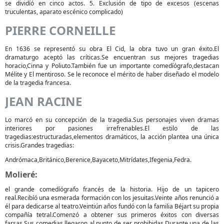
se dividíó en cinco actos. 5. Exclusión de tipo de excesos (escenas
truculentas, aparato escénico complicado)
PIERRE CORNEILLE
En 1636 se representó su obra El Cid, la obra tuvo un gran éxito.El
dramaturgo aceptó las críticas.Se encuentran sus mejores tragedias
horacio,Cinna y Poliuto.También fue un importante comedíógrafo,destacan
Mélite y El mentiroso. Se le reconoce el mérito de haber diseñado el modelo
de la tragedia francesa.
JEAN RACINE
Lo marcó en su concepción de la tragedia.Sus personajes viven dramas
interiores por pasiones irrefrenables.El estilo de las
tragedias:estructuradas,elementos dramáticos, la acción plantea una única
crisis.Grandes tragedias:
Andrómaca,Británico,Berenice,Bayaceto,Mitrídates,Ifegenia,Fedra.
Molieré:
el grande comedíógrafo francés de la historia. Hijo de un tapicero
real.Recibíó una esmerada formación con los jesuitas.Veinte años renunció a
él para dedicarse al teatro.Veintiún años fundó con la familia Béjart su propia
compañía tetral.Comenzó a obtener sus primeros éxitos con diversas
farsas.Sus comedias,llegaron al punto de ser prohibidas.Durante una de las