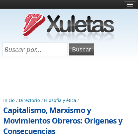
Inicio
¿Qué es esto?
Directorio
Selectividad
Chuletas para exámenes
Programa Chuletas
Inicio
/
Directorio
/
Filosofía y ética
/
Capitalismo, Marxismo y
Movimientos Obreros: Orígenes y
Consecuencias