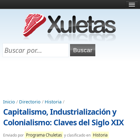
Inicio
¿Qué es esto?
Directorio
Selectividad
Chuletas para exámenes
Programa Chuletas
Inicio
/
Directorio
/
Historia
/
Capitalismo, Industrialización y
Colonialismo: Claves del Siglo XIX
Programa Chuletas
Historia
Enviado por
y clasificado en