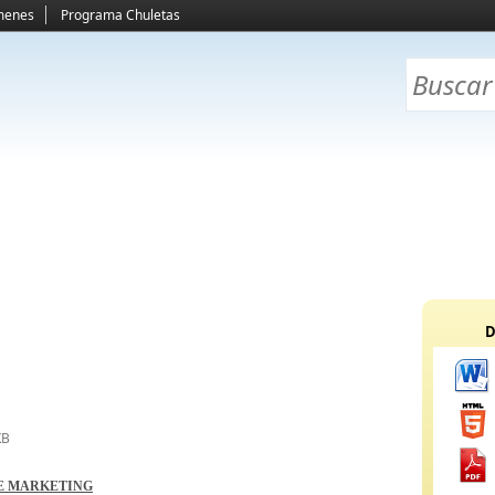
menes
Programa Chuletas
D
KB
E MARKETING