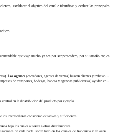
ientes, establecer el objetivo del canal e identificar y evaluar las principales
producto
recomendable que viaje mucho ya sea por ser perecedero, por su tamaño etc, en
esta).
Los agentes
(corredores, agentes de ventas) buscan clientes y trabajan en
mpresas de transportes, bodegas, bancos y agencias publicitarias) ayudan en el
s control en la diostribucion del producto por ejemplo
ue los intermediaros consideran ekitativos y suficioentes
rminos bajo los cuales autoriza a otros distribuidores
ligaciones de cada parte, sobre todo en los canales de franquicia y de agencia