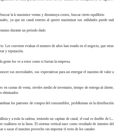
e buscar la k maximice ventas y disminuya costos, buscar cierto equilibrio
canales, ya que un canal externo al querer maximizar sus utilidades puede mal
o mutuo durante un periodo dado
rio. Les conviene evaluar el numero de años han estado en el negocio, que otras
erar y reputación.
a gente los ve a estos como si fueran la empresa.
onocer sus necesidades, sus expectativas para asi entregar el maximo de valor a
en cuotas de venta, niveles medio de inventario, tiempo de entrega al cliente,
 o eliminados
 cambian los patrones de compra del consumifdor, problkemas en la distribución
allista y a toda la cadena, teniendo un capitan de canal, el cual es duelño de los
r cualkiera en la linea. El sistema vertical nace como resultado de intentos del
anar o sacar el maximo provecho sin importar el resto de los canales