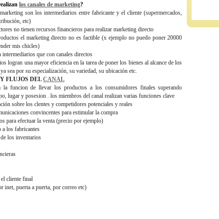
realizan
los canales de marketing
?
marketing son los intermediarios entre fabricante y el cliente (supermercados,
ribución, etc)
ores no tienen recursos financieros para realizar marketing directo
oductos el marketing directo no es factible (x ejemplo no puedo poner 20000
ender mis chicles)
intermediarios que con canales directos
os logran una mayor eficiencia en la tarea de poner los bienes al alcance de los
a sea por su especialización, su variedad, su ubicación etc.
Y FLUJOS DEL
CANAL
za la funcion de llevar los productos a los consumidores finales superando
po, lugar y posesion . los miembros del canal realizan varias funciones clave
ción sobre los clentes y competidores potenciales y reales
municaciones convincentes para estimular la compra
os para efectuar la venta (precio por ejemplo)
 a los fabricantes
de los inventarios
ncieras
l cliente final
r inet, puerta a puerta, por correo etc)