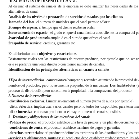
DESCISIONES DE DISEÑO DE CANAL
Al diseñar el sistema de canales de la empresa se debe analizar las necesidades de los cl
alternativas de canal
Analisis de los niveles de prestación de servicios deseados por los clientes
1
tamaño del lote
: el numero de unidades que el canal permite adkirir
2
tiempo de espera
: el tiempo que el cliente recibe su orden
3
conveniencia de espacio
: el grado en que el canal facilita a los clientes la compra del 
4
variedad de productos:
la amplitud en el surtido que ofrece el canal
5
respaldo de servicio:
creditos, garantias etc
Establecimiento de objetivos y restricciones
Básicamente cuales son las restricciones de nuestro producto, por ejemplo que no sea 
este se preferira una venta directa o con menor numero de canales.
Identificación de las principales alternativas en cuanto a canales
1Tipo de intermediarios
:
comerciantes
(compran y revenden asumiendo la propiedad de 
nombre del productor, pero no asumen la propiedad de la mercancía.
Los facilitadotes
(e
proceso de distribución pero no asumen la propiedad ni la compraventa del producto.
2
-
Numero de intermediarios
-
distribucion exclusiva.
Limitar severamente el numero (venta de autos por ejemplo)
-
distr. Selectiva
: implica usar varios canales pero no todos los disponibles, para tener ma
-
distr intensiva
: coloca su producto en el mayor numero de canales posibles
3- Terminos y obligaciones de los miembros del canal:
-
Politica de precio
: el productor establece una lista de precios y un plan de descuentos q
-
condiciones de venta
: el productor establece terminos de pagos y garantias
-
derechos territoriales
: erl productor define los territorios de los distribuidores y los te
-
servicios y obligaciones mutuas
: el productor debe establecer cuidadosamente las ob