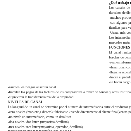
¿Qué trabajo 
Los canales de 
derechos de dist
-muchos product
-con algunos pr
tienditas para v
-Ganan más con 
Los intermediari
mercados meta, y
FUNCIONES 
El canal reali
brechas de tiem
-reunen informa
-desarrollan co
-llegan a acuerd
-hacen el pedido
-se hacen cargo 
-asumen los riesgos al ser un canal
-tramitan los pagos de las facturas de los compradores a travez de bancos y otras inst fina
-suprevizan la transferencia real de la propiedad
NIVELES DE CANAL
La longitud de un canal se determina por el numero de intermediarios entre el productor y e
-cero niveles (marketing directo): fabricante k vende directamente al cliente final(ventas po
-un nivel: un intermediario, como un detallista
-dos niveles: dos Inter. (mayorista detallista)
-tres niveles: tres Inter.(mayorista, operador, detallista)