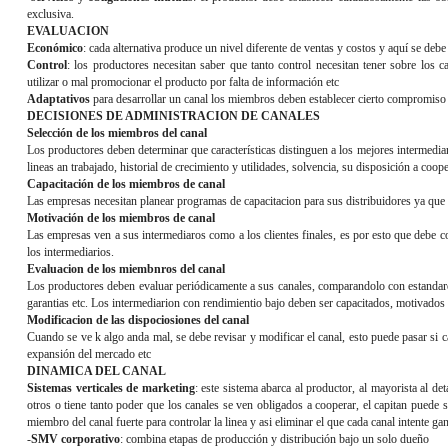
exclusiva.
EVALUACION
Económico
: cada alternativa produce un nivel diferente de ventas y costos y aquí se deb
Control
: los productores necesitan saber que tanto control necesitan tener sobre los 
utilizar o mal promocionar el producto por falta de información etc
Adaptativos
para desarrollar un canal los miembros deben establecer cierto compromis
DECISIONES DE ADMINISTRACION DE CANALES
Selección de los miembros del canal
Los productores deben determinar que características distinguen a los mejores intermedia
lineas an trabajado, historial de crecimiento y utilidades, solvencia, su disposición a coop
Capacitación de los miembros de canal
Las empresas necesitan planear programas de capacitacion para sus distribuidores ya que l
Motivación de los miembros de canal
Las empresas ven a sus intermediaros como a los clientes finales, es por esto que debe c
los intermediarios.
Evaluacion de los miembnros del canal
Los productores deben evaluar periódicamente a sus canales, comparandolo con estandares 
garantias etc. Los intermediarion con rendimientio bajo deben ser capacitados, motivados
Modificacion de las dispociosiones del canal
Cuando se ve k algo anda mal, se debe revisar y modificar el canal, esto puede pasar si
expansión del mercado etc
DINAMICA DEL CANAL
Sistemas verticales de marketing
: este sistema abarca al productor, al mayorista al det
otros o tiene tanto poder que los canales se ven obligados a cooperar, el capitan puede se
miembro del canal fuerte para controlar la linea y asi eliminar el que cada canal intente g
-
SMV corporativo
: combina etapas de producción y distribución bajo un solo dueño