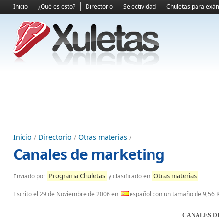
Inicio
¿Qué es esto?
Directorio
Selectividad
Chuletas para exá
Inicio
/
Directorio
/
Otras materias
/
Canales de marketing
Programa Chuletas
Otras materias
Enviado por
y clasificado en
Escrito el
29 de Noviembre de 2006
en
español con un tamaño de 9,56 
CANALES D