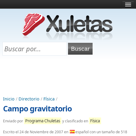
Inicio
¿Qué es esto?
Directorio
Selectividad
Chuletas para exámenes
Programa Chuletas
Inicio
/
Directorio
/
Física
/
Campo gravitatorio
Programa Chuletas
Física
Enviado por
y clasificado en
Escrito el
24 de Noviembre de 2007
en
español con un tamaño de 518