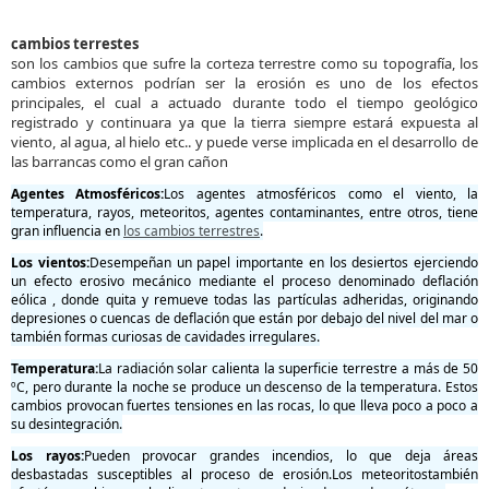
cambios terrestes
son los cambios que sufre la corteza terrestre como su topografía, los
cambios externos podrían ser la erosión es uno de los efectos
principales, el cual a actuado durante todo el tiempo geológico
registrado y continuara ya que la tierra siempre estará expuesta al
viento, al agua, al hielo etc.. y puede verse implicada en el desarrollo de
las barrancas como el gran cañon
Agentes Atmosféricos:
Los agentes atmosféricos como el viento, la
temperatura, rayos, meteoritos, agentes contaminantes, entre otros, tiene
gran influencia en
los cambios terrestres
.
Los vientos:
Desempeñan un papel importante en los desiertos ejerciendo
un efecto erosivo mecánico mediante el proceso denominado deflación
eólica , donde quita y remueve todas las partículas adheridas, originando
depresiones o cuencas de deflación que están por debajo del nivel del mar o
también formas curiosas de cavidades irregulares.
Temperatura:
La radiación solar calienta la superficie terrestre a más de 50
ºC, pero durante la noche se produce un descenso de la temperatura. Estos
cambios provocan fuertes tensiones en las rocas, lo que lleva poco a poco a
su desintegración.
Los rayos:
Pueden provocar grandes incendios, lo que deja áreas
desbastadas susceptibles al proceso de erosión.
Los meteoritos
también