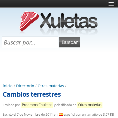
Inicio
¿Qué es esto?
Directorio
Selectividad
Chuletas para exámenes
Programa Chuletas
Inicio
/
Directorio
/
Otras materias
/
Cambios terrestres
Programa Chuletas
Otras materias
Enviado por
y clasificado en
Escrito el
7 de Noviembre de 2011
en
español con un tamaño de 3,57 KB