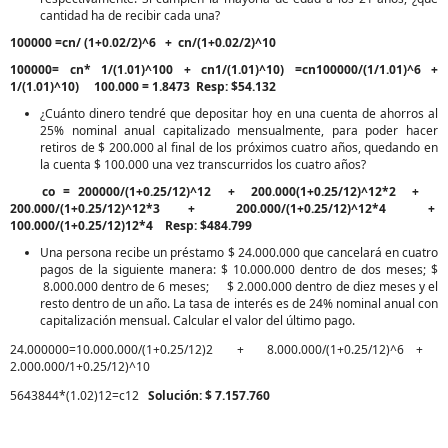
cantidad ha de recibir cada una?
100000 =cn/ (1+0.02/2)^6 + cn/(1+0.02/2)^10
100000= cn* 1/(1.01)^100 + cn1/(1.01)^10) =cn100000/(1/1.01)^6 +
1/(1.01)^10) 100.000 = 1.8473 Resp: $54.132
¿Cuánto dinero tendré que depositar hoy en una cuenta de ahorros al
25% nominal anual capitalizado mensualmente, para poder hacer
retiros de $ 200.000 al final de los próximos cuatro años, quedando en
la cuenta $ 100.000 una vez transcurridos los cuatro años?
co = 200000/(1+0.25/12)^12 + 200.000(1+0.25/12)^12*2 +
200.000/(1+0.25/12)^12*3 + 200.000/(1+0.25/12)^12*4 +
100.000/(1+0.25/12)12*4 Resp: $484.799
Una persona recibe un préstamo $ 24.000.000 que cancelará en cuatro
pagos de la siguiente manera: $ 10.000.000 dentro de dos meses; $
8.000.000 dentro de 6 meses; $ 2.000.000 dentro de diez meses y el
resto dentro de un año. La tasa de interés es de 24% nominal anual con
capitalización mensual. Calcular el valor del último pago.
24.000000=10.000.000/(1+0.25/12)2 + 8.000.000/(1+0.25/12)^6 +
2.000.000/1+0.25/12)^10
5643844*(1.02)12=c12
Solución: $ 7.157.760