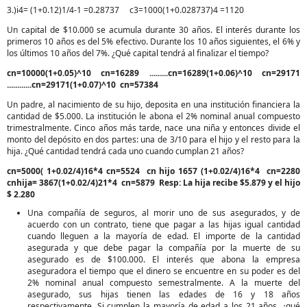
3.)i4= (1+0.12)1/4-1 =0.28737 c3=1000(1+0.028737)4 =1120
Un capital de $10.000 se acumula durante 30 años. El interés durante los
primeros 10 años es del 5% efectivo. Durante los 10 años siguientes, el 6% y
los últimos 10 años del 7%. ¿Qué capital tendrá al finalizar el tiempo?
cn=10000(1+0.05)^10 cn=16289 .........cn=16289(1+0.06)^10 cn=29171
............cn=29171(1+0.07)^10 cn=57384
Un padre, al nacimiento de su hijo, deposita en una institución financiera la
cantidad de $5.000. La institución le abona el 2% nominal anual compuesto
trimestralmente. Cinco años más tarde, nace una niña y entonces divide el
monto del depósito en dos partes: una de 3/10 para el hijo y el resto para la
hija. ¿Qué cantidad tendrá cada uno cuando cumplan 21 años?
cn=5000( 1+0.02/4)16*4 cn=5524 cn hijo 1657 (1+0.02/4)16*4 cn=2280
cnhija= 3867(1+0.02/4)21*4 cn=5879 Resp: La hija recibe $5.879 y el hijo
$ 2.280
Una compañía de seguros, al morir uno de sus asegurados, y de
acuerdo con un contrato, tiene que pagar a las hijas igual cantidad
cuando lleguen a la mayoría de edad. El importe de la cantidad
asegurada y que debe pagar la compañía por la muerte de su
asegurado es de $100.000. El interés que abona la empresa
aseguradora el tiempo que el dinero se encuentre en su poder es del
2% nominal anual compuesto semestralmente. A la muerte del
asegurado, sus hijas tienen las edades de 16 y 18 años
respectivamente. Si cumplen la mayoría de edad a los 21 años, ¿qué