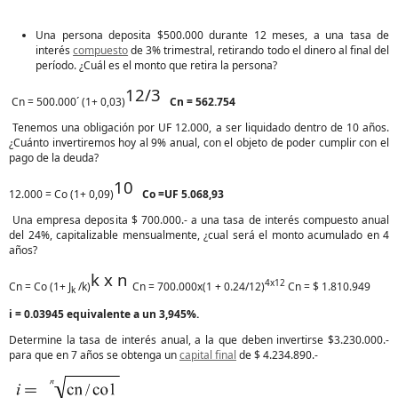
Una persona deposita $500.000 durante 12 meses, a una tasa de
interés
compuesto
de 3% trimestral, retirando todo el dinero al final del
período. ¿Cuál es el monto que retira la persona?
12/3
Cn = 500.000´ (1+ 0,03)
Cn
=
562.754
Tenemos una obligación por UF 12.000, a ser liquidado dentro de 10 años.
¿Cuánto invertiremos hoy al 9% anual, con el objeto de poder cumplir con el
pago de la deuda?
10
12.000 = Co (1+ 0,09)
Co =UF 5.068,93
Una empresa deposita $ 700.000.- a una tasa de interés compuesto anual
del 24%, capitalizable mensualmente, ¿cual será el monto acumulado en 4
años?
k x n
4x12
Cn = Co (1+ J
/k)
Cn = 700.000x(1 + 0.24/12)
Cn = $ 1.810.949
k
i = 0.03945 equivalente a un 3,945%.
Determine la tasa de interés anual, a la que deben invertirse $3.230.000.-
para que en 7 años se obtenga un
capital final
de $ 4.234.890.-