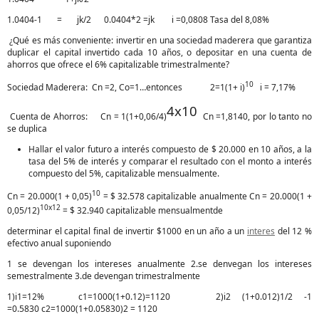
1.0404-1 = jk/2 0.0404*2 =jk i =0,0808 Tasa del 8,08%
¿Qué es más conveniente: invertir en una sociedad maderera que garantiza
duplicar el capital invertido cada 10 años, o depositar en una cuenta de
ahorros que ofrece el 6% capitalizable trimestralmente?
10
Sociedad Maderera: Cn =2, Co=1…entonces 2=1(1+ i)
i = 7,17%
4x10
Cuenta de Ahorros: Cn = 1(1+0,06/4)
Cn =1,8140, por lo tanto no
se duplica
Hallar el valor futuro a interés compuesto de $ 20.000 en 10 años, a la
tasa del 5% de interés y comparar el resultado con el monto a interés
compuesto del 5%, capitalizable mensualmente.
10
Cn = 20.000(1 + 0,05)
= $ 32.578 capitalizable anualmente Cn = 20.000(1 +
10x12
0,05/12)
= $ 32.940 capitalizable mensualmentde
determinar el capital final de invertir $1000 en un año a un
interes
del 12 %
efectivo anual suponiendo
1 se devengan los intereses anualmente 2.se denvegan los intereses
semestralmente 3.de devengan trimestralmente
1)i1=12% c1=1000(1+0.12)=1120 2)i2 (1+0.012)1/2 -1
=0.5830 c2=1000(1+0.05830)2 = 1120