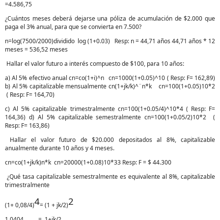
=4.586,75
¿Cuántos meses deberá dejarse una póliza de acumulación de $2.000 que
paga el 3% anual, para que se convierta en 7.500?
n=log(7500/2000)dividido log (1+0.03) Resp: n = 44,71 años 44,71 años * 12
meses = 536,52 meses
Hallar el valor futuro a interés compuesto de $100, para 10 años:
a) Al 5% efectivo anual cn=co(1+i)^n cn=1000(1+0.05)^10 ( Resp: F= 162,89)
b) Al 5% capitalizable mensualmente cn(1+jk/k)^¨n*k cn=100(1+0.05)10*2
( Resp: F= 164,70)
c) Al 5% capitalizable trimestralmente cn=100(1+0.05/4)^10*4 ( Resp: F=
164,36) d) Al 5% capitalizable semestralmente cn=100(1+0.05/2)10*2 (
Resp: F= 163,86)
Hallar el valor futuro de $20.000 depositados al 8%, capitalizable
anualmente durante 10 años y 4 meses.
cn=co(1+jk/k)n*k cn=20000(1+0.08)10*33 Resp: F = $ 44.300
¿Qué tasa capitalizable semestralmente es equivalente al 8%, capitalizable
trimestralmente
4
2
(1+ 0,08/4)
= (1 + jk/2)
1.0404 = 1+jk/2