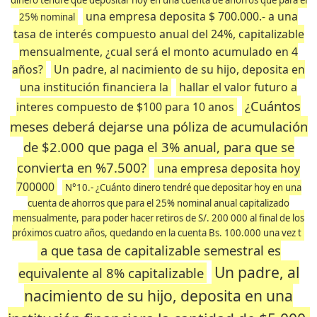
dinero tendre que depositar hoy en una cuenta de ahorros que para el
una empresa deposita $ 700.000.- a una
25% nominal
tasa de interés compuesto anual del 24%, capitalizable
mensualmente, ¿cual será el monto acumulado en 4
años?
Un padre, al nacimiento de su hijo, deposita en
una institución financiera la
hallar el valor futuro a
¿Cuántos
interes compuesto de $100 para 10 anos
meses deberá dejarse una póliza de acumulación
de $2.000 que paga el 3% anual, para que se
convierta en %7.500?
una empresa deposita hoy
700000
N°10.- ¿Cuánto dinero tendré que depositar hoy en una
cuenta de ahorros que para el 25% nominal anual capitalizado
mensualmente, para poder hacer retiros de S/. 200 000 al final de los
próximos cuatro años, quedando en la cuenta Bs. 100.000 una vez t
a que tasa de capitalizable semestral es
Un padre, al
equivalente al 8% capitalizable
nacimiento de su hijo, deposita en una