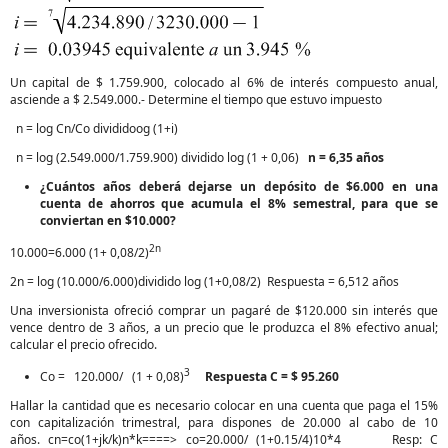
Un capital de $ 1.759.900, colocado al 6% de interés compuesto anual,
asciende a $ 2.549.000.- Determine el tiempo que estuvo impuesto
n = log Cn/Co divididoog (1+i)
n = log (2.549.000/1.759.900) dividido log (1 + 0,06)
n = 6,35 años
¿Cuántos años deberá dejarse un depósito de $6.000 en una
cuenta de ahorros que acumula el 8% semestral, para que se
conviertan en $10.000?
2n
10.000=6.000 (1+ 0,08/2)
2n = log (10.000/6.000)dividido log (1+0,08/2) Respuesta = 6,512 años
Una inversionista ofreció comprar un pagaré de $120.000 sin interés que
vence dentro de 3 años, a un precio que le produzca el 8% efectivo anual;
calcular el precio ofrecido.
3
Co = 120.000/ (1 + 0,08)
Respuesta C = $ 95.260
Hallar la cantidad que es necesario colocar en una cuenta que paga el 15%
con capitalización trimestral, para dispones de 20.000 al cabo de 10
años. cn=co(1+jk/k)n*k====> co=20.000/ (1+0.15/4)10*4 Resp: C