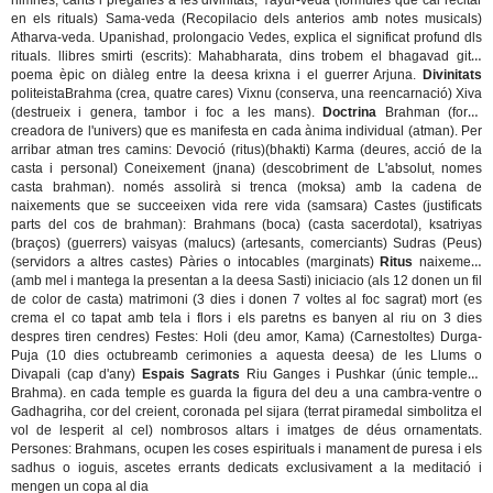
himnes, cants i pregaries a les divinitats, Yayur-veda (fòrmules que cal recitar
en els rituals) Sama-veda (Recopilacio dels anterios amb notes musicals)
Atharva-veda. Upanishad, prolongacio Vedes, explica el significat profund dls
rituals.
llibres smirti
(escrits): Mahabharata, dins trobem el bhagavad gita,
poema èpic on diàleg entre la deesa krixna i el guerrer Arjuna.
Divinitats
politeista
Brahma (crea, quatre cares) Vixnu (conserva, una reencarnació) Xiva
(destrueix i genera, tambor i foc a les mans).
Doctrina
Brahman (força
creadora de l'univers) que es manifesta en cada ànima individual (atman). Per
arribar atman tres camins: Devoció (ritus)(bhakti) Karma (deures, acció de la
casta i personal) Coneixement (jnana) (descobriment de L'absolut, nomes
casta brahman). només assolirà si trenca (moksa) amb la cadena de
naixements que se succeeixen vida rere vida (samsara)
Castes
(justificats
parts del cos de brahman): Brahmans (boca) (casta sacerdotal), ksatriyas
(braços) (guerrers) vaisyas (malucs) (artesants, comerciants) Sudras (Peus)
(servidors a altres castes) Pàries o intocables (marginats)
Ritus
naixement
(amb mel i mantega la presentan a la deesa Sasti) iniciacio (als 12 donen un fil
de color de casta) matrimoni (3 dies i donen 7 voltes al foc sagrat) mort (es
crema el co tapat amb tela i flors i els paretns es banyen al riu on 3 dies
despres tiren cendres)
Festes
: Holi (deu amor, Kama) (Carnestoltes) Durga-
Puja (10 dies octubreamb cerimonies a aquesta deesa) de les Llums o
Divapali (cap d'any)
Espais Sagrats
Riu Ganges i Pushkar (únic temple a
Brahma). en cada temple es guarda la figura del deu a una cambra-ventre o
Gadhagriha, cor del creient, coronada pel sijara (terrat piramedal simbolitza el
vol de lesperit al cel) nombrosos altars i imatges de déus ornamentats.
Persones
: Brahmans, ocupen les coses espirituals i manament de puresa i els
sadhus o ioguis, ascetes errants dedicats exclusivament a la meditació i
mengen un copa al dia