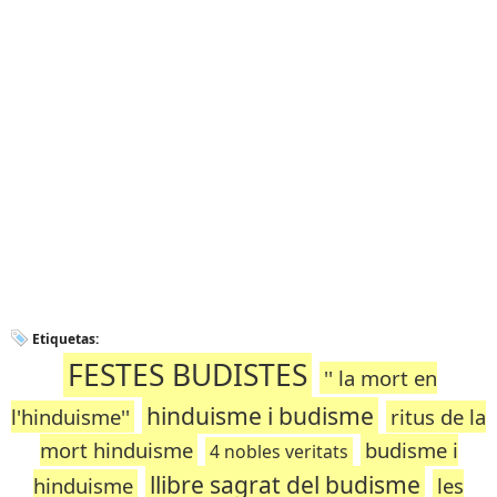
Etiquetas:
FESTES BUDISTES
'' la mort en
hinduisme i budisme
l'hinduisme''
ritus de la
mort hinduisme
budisme i
4 nobles veritats
llibre sagrat del budisme
hinduisme
les