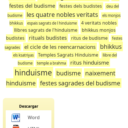
festes del budisme
festes dels budistes
deu del
les quatre nobles veritats
budisme
els monjos
4 veritats nobles
bhikkus
espais sagrats de l hinduisme
llibres sagrats de l'hinduisme
bhikkus monjos
rituals budistes
budistes
ritus de budisme
festes
bhikkus
el cicle de les reencarnacions
sagrades
Temples Sagrats Hinduisme
els ksatriyas
llibre del
ritus hinduisme
budisme
temple a brahma
hinduisme
budisme
naixement
hinduisme
festes sagrades del budisme
Descargar
Word