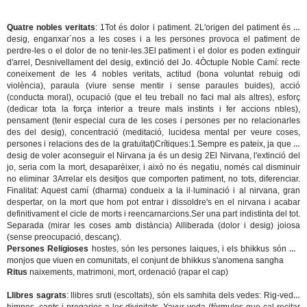
Quatre nobles veritats
: 1Tot és dolor i patiment. 2L'origen del patiment és el
desig, enganxar´nos a les coses i a les persones provoca el patiment de
perdre-les o el dolor de no tenir-les.3El patiment i el dolor es poden extinguir
d'arrel, Desnivellament del desig, extinció del Jo. 4Òctuple Noble Camí: recte
coneixement de les 4 nobles veritats, actitud (bona voluntat rebuig odi
violència), paraula (viure sense mentir i sense paraules buides), acció
(conducta moral), ocupació (que el teu treball no faci mal als altres), esforç
(dedicar tota la força interior a treure mals instints i fer accions nbles),
pensament (tenir especial cura de les coses i persones per no relacionarles
des del desig), concentració (meditació, lucidesa mental per veure coses,
persones i relacions des de la gratuïtat)
Crítiques
:1.Sempre es pateix, ja que el
desig de voler aconseguir el Nirvana ja és un desig 2El Nirvana, l'extinció del
jo, seria com la mort, desaparèixer, i això no és negatiu, només cal disminuir
no eliminar 3Arrelar els desitjos que comporten patiment, no tots, diferenciar.
Finalitat
: Aquest camí (dharma) condueix a la il·luminació i al nirvana, gran
despertar, on la mort que hom pot entrar i dissoldre's en el nirvana i acabar
definitivament el cicle de morts i reencarnarcions.Ser una part indistinta del tot.
Separada (mirar les coses amb distància) Alliberada (dolor i desig) joiosa
(sense preocupació, descanç).
Persones Religioses
hostes, són les persones laiques, i els bhikkus són els
monjos que viuen en comunitats, el conjunt de bhikkus s'anomena sangha
Ritus
naixements, matrimoni, mort, ordenació (rapar el cap)
Llibres sagrats
:
llibres sruti
(escoltats), són els samhita dels vedes: Rig-veda.