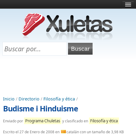
Inicio
¿Qué es esto?
Directorio
Selectividad
Chuletas para exámenes
Programa Chuletas
Inicio
/
Directorio
/
Filosofía y ética
/
Budisme i Hinduisme
Programa Chuletas
Filosofía y ética
Enviado por
y clasificado en
Escrito el
27 de Enero de 2008
en
catalán con un tamaño de 3,98 KB