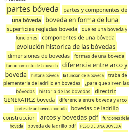
partes bóveda
partes y componentes de
boveda en forma de luna
una bóveda
superficies regladas boveda
que es una boveda y
componentes de una bóveda
funciones
evolución historica de las bóvedas
dimensiones de bovedas
formas de una boveda
diferencia entre arco y
funcionamiento de la boveda
boveda
traba de
historia bóveda
la funcion de la boveda
plementeria de ladrillo en bovedas
¿para que sirven las
directriz
bóvedas
historia de las bovedas
GENERATRIZ boveda
diferencia entre boveda y arco
bovedas de ladrillo
partes de un boveda boquilla
arcos y bovedas pdf
construccion
funciones de la
boveda de ladrillo pdf
boveda
PESO DE UNA BOVEDA