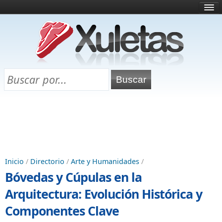
Inicio
¿Qué es esto?
Directorio
Selectividad
Chuletas para exámenes
Programa Chuletas
Inicio
/
Directorio
/
Arte y Humanidades
/
Bóvedas y Cúpulas en la
Arquitectura: Evolución Histórica y
Componentes Clave