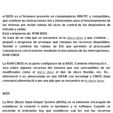
el BIOS es el firmware presente en computadoras IBM PC y compatibles,
que contiene las instrucciones má s elementales para el funcionamiento de
las mismas por incluir rutinas bá sicas de control de los dispositivos de
entrada y salida.
Está compuesta de: ROM BIOS
Se trata de un chip que se encuentra en la
placa base
y que contiene un
pequeñ o programa de arranque que chequea los recursos disponibles.
Tambié n contiene las rutinas de E/S que permiten al procesador
comunicarse con el exterior mediante el mecanismo de las interrupciones.
RAM CMOS
La RAM CMOS
es la parte configurare de la BIOS. Contiene informació n bá
sica sobre algunos recursos del sistema que son susceptibles de ser
modificados como el
disco duro
el tipo de disco flexible, etc. Esta
informació n es almacenada en una SRAM con tecnologí a CMOS (bajo
consumo) alimentació n por una pila que se encuentra en
la placa base
.
BIOS
La Bios (Basic Input-Output System (BIOS)) es el elemento encargado de
establecer la conexió n entre el hardware y el software. Cuando se
enciende el ordenador hay que establecer cuá les son los recursos