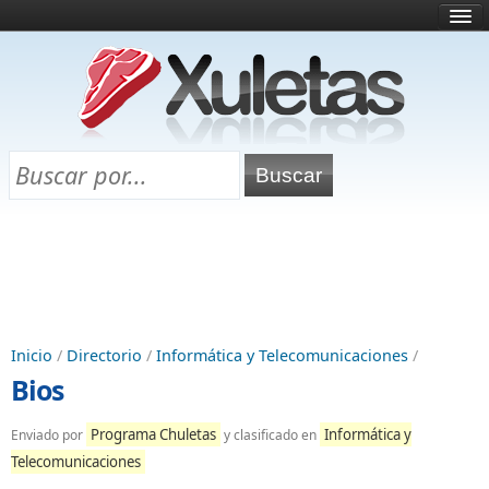
Inicio
¿Qué es esto?
Directorio
Selectividad
Chuletas para exámenes
Programa Chuletas
Inicio
/
Directorio
/
Informática y Telecomunicaciones
/
Bios
Programa Chuletas
Informática y
Enviado por
y clasificado en
Telecomunicaciones