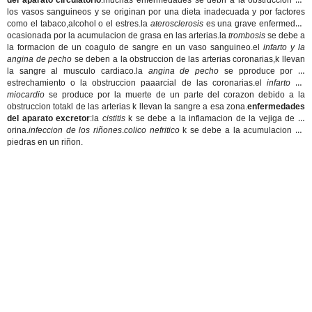
del aparato circulatorio
:muchas enfermedades se debn a la obstruccion de
los vasos sanguineos y se originan por una dieta inadecuada y por factores
como el tabaco,alcohol o el estres.la
aterosclerosis
es una grave enfermedad
ocasionada por la acumulacion de grasa en las arterias.la
trombosis
se debe a
la formacion de un coagulo de sangre en un vaso sanguineo.el
infarto y la
angina de pecho
se deben a la obstruccion de las arterias coronarias,k llevan
la sangre al musculo cardiaco.la
angina de pecho
se pproduce por el
estrechamiento o la obstruccion paaarcial de las coronarias.el
infarto de
miocardio
se produce por la muerte de un parte del corazon debido a la
obstruccion totakl de las arterias k llevan la sangre a esa zona.
enfermedades
del aparato excretor
:la
cistitis
k se debe a la inflamacion de la vejiga de la
orina.
infeccion de los riñones
.
colico nefritico
k se debe a la acumulacion de
piedras en un riñon.