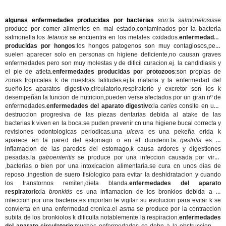
algunas enfermedades producidas por bacterias
son
:la
salmonelosis
se
produce por comer alimentos en mal estado,contaminados por la bacteria
salmonella.los
tetanos
se encuentra en los metales oxidados.
enfermedades
producidas por hongos
:los hongos patogenos son muy contagiosos,pero
suelen aparecer solo en personas cn higiene deficiente,no causan graves
enfermedades pero son muy molestas y de dificil curacion.ej. la candidiasis y
el pie de atleta.
enfermedades producidas por protozoos
:son propias de
zonas tropicales k de nuestras latitudes.ej.la malaria y la enfermedad del
sueño.los aparatos digestivo,circulatorio,respiratorio y excretor son los k
desempeñan la funcion de nutricion,pueden verse afectados por un gran nº de
enfermedades.
enfermedades del aparato digestivo
:la
caries
consite en una
destruccion progresiva de las piezas dentarias debida al atake de las
bacterias k viven en la boca.se puden prevenir cn una higiene bucal correcta y
revisiones odontologicas periodicas.una
ulcera
es una pekeña erida k
aparece en la pared del estomago o en el duodeno.la
gastritis
es la
inflamacion de las paredes del estomago,k causa ardores y digestiones
pesadas.la
gatroenteritis
se produce por una infeccion causada por virus
,bacterias o bien por una intoxicacion alimentaria.se cura cn unos dias de
reposo ,ingestion de suero fisiologico para evitar la deshidratacion y cuando
los transtornos remiten,dieta blanda.
enfermedades del aparato
respiratorio
:la
bronkitis
es una inflamacion de los bronkios debida a la
infeccion por una bacteria.es importan te vigilar su evolucion para evitar k se
convierta en una enfermedad cronica.el
asma
se produce por la contraccion
subita de los bronkiolos k dificulta notablemente la respiracion.
enfermedades