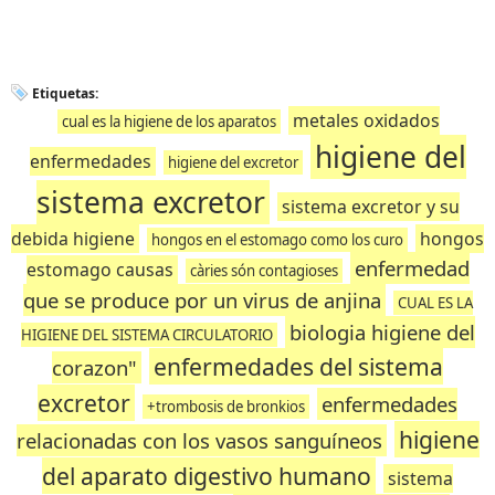
Etiquetas:
metales oxidados
cual es la higiene de los aparatos
higiene del
enfermedades
higiene del excretor
sistema excretor
sistema excretor y su
debida higiene
hongos
hongos en el estomago como los curo
enfermedad
estomago causas
càries són contagioses
que se produce por un virus de anjina
CUAL ES LA
biologia higiene del
HIGIENE DEL SISTEMA CIRCULATORIO
enfermedades del sistema
corazon"
excretor
enfermedades
+trombosis de bronkios
higiene
relacionadas con los vasos sanguíneos
del aparato digestivo humano
sistema