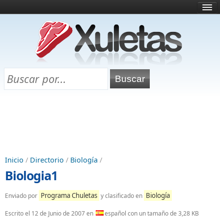
Inicio
¿Qué es esto?
Directorio
Selectividad
Chuletas para exámenes
Programa Chuletas
Inicio
/
Directorio
/
Biología
/
Biologia1
Programa Chuletas
Biología
Enviado por
y clasificado en
Escrito el
12 de Junio de 2007
en
español con un tamaño de 3,28 KB