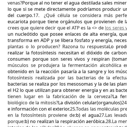
venas?
Porque al no tener el agua destilada sales miner
lo que si se mete directamente podríamos producir 
del cuerpo.
17.
¿Qué célula se considera más perfec
eucariota porque tiene orgánulos que provienen de l
crees que quiere decir que el ATP es la <
> de
los seres 
un nucleótido que posee enlaces de alta energía, q
transforma en ADP y se libera fosfato y energía, neces
plantas o lo producen? Razona tu respuesta
Lo prod
realizar la fotosíntesis necesitan el dióxido de carbo
consumen porque son seres vivos y respiran (toman
músculos se produjera la fermentación alcohólica en
obtenido en la reacción pasaría a la sangre y los mús
fotosíntesis realizada por las bacterias de la efect
bacterias se realiza por los mesosomas y la de las plant
el H2 lo que utilizan para obtener energia y en as bacter
tienen lugar en la fabricación de la cerveza?
La fer
biológico de la mitosis?
La división celular(organulos)
24
e información con el exterior.
25.Todas las moléculas pre
en la fotosíntesis proviene de:
b) el agua
27.Las levad
porque:
b) no realizan la respiración aeróbica.
28.La mem