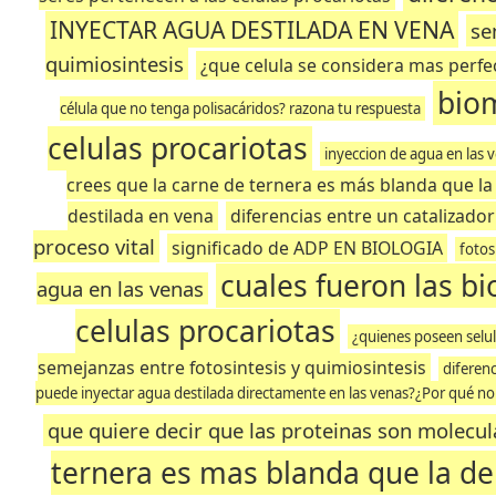
INYECTAR AGUA DESTILADA EN VENA
se
quimiosintesis
¿que celula se considera mas perfec
biom
célula que no tenga polisacáridos? razona tu respuesta
celulas procariotas
inyeccion de agua en las 
crees que la carne de ternera es más blanda que la
destilada en vena
diferencias entre un catalizado
proceso vital
significado de ADP EN BIOLOGIA
fotos
cuales fueron las b
agua en las venas
celulas procariotas
¿quienes poseen selul
semejanzas entre fotosintesis y quimiosintesis
diferenc
puede inyectar agua destilada directamente en las venas?¿Por qué no
que quiere decir que las proteinas son molecul
ternera es mas blanda que la de