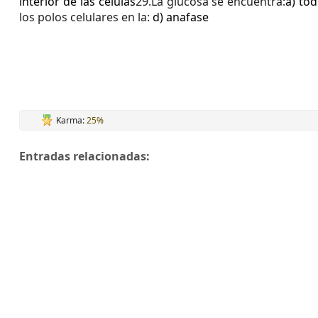
interior de las células
29.La glucosa se encuentra:
a) tod
los polos celulares en la:
d) anafase
Karma:
25%
Entradas relacionadas: