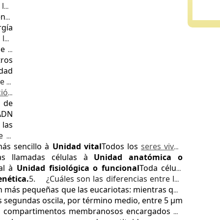
 los
nte
rgía
 las
ie o
ros
dad
e la
ción
a de
 ADN
 las
e la
más sencillo à
Unidad vital
Todos los
seres vivos
as llamadas células à
Unidad anatómica o
tal à
Unidad fisiológica o funcional
Toda célula
enética.
5.
¿Cuáles son las diferencias entre las
on más pequeñas que las eucariotas: mientras que
s segundas oscila, por término medio, entre 5 µm
nta compartimentos membranosos encargados de