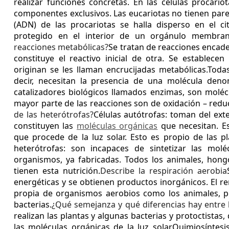
realizar funciones concretas.
En las células procari
componentes exclusivos. Las eucariotas no tienen pared 
(ADN) de las procariotas se halla disperso en el c
protegido en el interior de un orgánulo membra
reacciones metabólicas?
Se tratan de reacciones encaden
constituye el reactivo inicial de otra. Se establece
originan se les llaman encrucijadas metabólicas.
Todas
decir, necesitan la presencia de una molécula den
catalizadores biológicos llamados enzimas, son molécu
mayor parte de las reacciones son de oxidación – redu
de las heterótrofas?
Células autótrofas: toman del exte
constituyen las
moléculas orgánicas
que necesitan. Es
que procede de la luz solar. Esto es propio de las p
heterótrofas: son incapaces de sintetizar las mol
organismos, ya fabricadas. Todos los animales, hongo
tienen esta nutrición.
Describe la respiración aerobia
energéticas y se obtienen productos inorgánicos. El re
propia de organismos aerobios como los animales, pla
bacterias.
¿Qué semejanza y qué diferencias hay entre la
realizan las plantas y algunas bacterias y protoctistas,
las moléculas orgánicas de la luz solar.
Quimiosíntesis