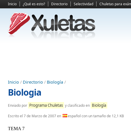
Inicio
¿Qué es esto?
Directorio
Selectividad
Chuletas para exá
Inicio
/
Directorio
/
Biología
/
Biologia
Programa Chuletas
Biología
Enviado por
y clasificado en
Escrito el
7 de Marzo de 2007
en
español con un tamaño de 12,1 KB
TEMA 7