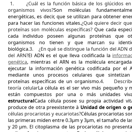
1.
¿Cuál es la función básica de los glúcidos en
organismos vivos?
Son moléculas fundamentalme
energéticas, es decir, que se utilizan para obtener ene
para hacer las funciones vitales.
¿Qué quiere decir que
proteínas son moléculas específicas?
Que cada espec
cada individuo poseen algunas proteínas que ot
organismos no tienen y que marcan su identi
biológica.
3.
¿En qué se distingue la función del ADN d
del ARN?
El ADN es el que lleva codificada la
informa
genética
, mientras el ARN es la molécula encargad
ejecutar la información genética codificada por el
mediante unos procesos celulares que sintetizan
proteínas específicas de un organismo.
4.
Describ
teoría celular
La célula es el ser vivo más pequeño y 
están compuestos por una o más unidades viv
estructural
Cada célula posee su propia actividad vi
produce de otra preexistente à
Unidad de origen o g
células procariotas y eucariotas?
Células procariotas s
las primeras miden entre 0.3µm y 3µm, el tamaño de la
y 20 µm.
El citoplasma de las procariotas no prese