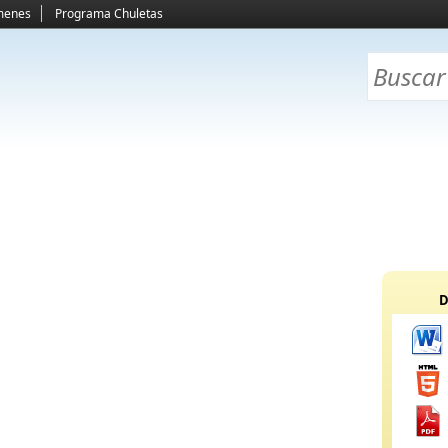
menes
Programa Chuletas
D