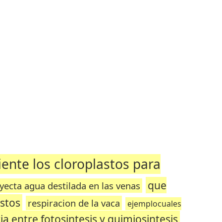
ente los cloroplastos para
que
nyecta agua destilada en las venas
astos
respiracion de la vaca
ejemplocuales
ia entre fotosintesis y quimiosintesis