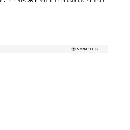
os los seres vivos.
30.Los cromosomas emigran a
Visitas: 11.183