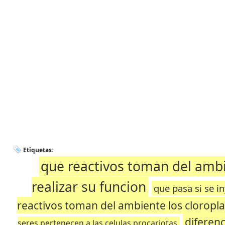
Etiquetas:
que reactivos toman del ambi
realizar su funcion
que pasa si se i
reactivos toman del ambiente los cloropl
diferenc
seres pertenecen a las celulas procariotas