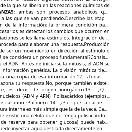
de la que se libera en las reacciones químicas de
ANZAS:
ambas son procesos anabólicos que
 a las que se van perdiendo.
Describe las etapas
n de la información: la primera condición para
esarios es detectar los cambios que ocurren en
iaciones se les llama estímulos.
Integración de la
 proceda para elaborar una respuesta.
Producción
de ser un movimiento en dirección al estímulo o
ué se considera un proceso fundamental?
Consiste
 el ADN. Antes de iniciarse la mitosis, el ADN se
a información genética.
La división mitótica tiene
ba una copia de esa información.
12.
¿Todas las
azona tu respuesta.
No, porque también existen
e, es decir, de origen inorgánico.
13.
¿Qué
 nucleicos (ADN y ARN)
·Polisacáridos (ejemplos :
de carbono
·Polímero
14.
¿Por qué la carne de
ura interna es más simple que la de la vaca. Cada
e existir una célula que no tenga polisacáridos?
s de reserva para obtener glucosa) puede haber
uede inyectar agua destilada directamente en las