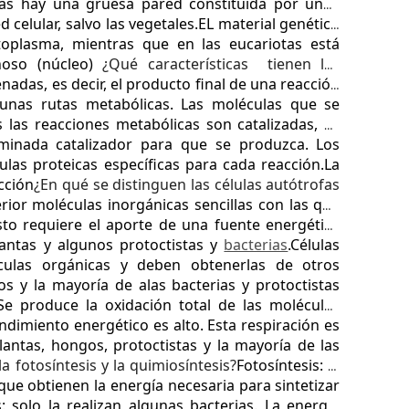
otas hay una gruesa pared constituida por unos
celular, salvo las vegetales.
EL material genético
itoplasma, mientras que en las eucariotas está
noso (núcleo)
¿Qué características tienen las
adas, es decir, el producto final de una reacción
n unas rutas metabólicas. Las moléculas que se
 las reacciones metabólicas son catalizadas, es
ominada catalizador para que se produzca. Los
las proteicas específicas para cada reacción.
La
cción
¿En qué se distinguen las células autótrofas
rior moléculas inorgánicas sencillas con las que
to requiere el aporte de una fuente energética
lantas y algunos protoctistas y
bacterias
.
Células
éculas orgánicas y deben obtenerlas de otros
s y la mayoría de alas bacterias y protoctistas
Se produce la oxidación total de las moléculas
ndimiento energético es alto. Esta respiración es
ntas, hongos, protoctistas y la mayoría de las
 fotosíntesis y la quimiosíntesis?
Fotosíntesis: la
 que obtienen la energía necesaria para sintetizar
: solo la realizan algunas bacterias. La energía