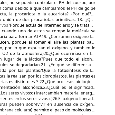
ales, no se puede controlar el PH del cuerpo, por
un coma debido a que cambiamos el PH de golpe
ta, la procariota o la eucariota? ¿Por qué?
La
a unión de dos procariotas primitivas.
18.
¿Qué
vivos
?
Porque actúa de intermediario y se trata de
ue cuando uno de estos se rompe la molécula se
aria para formar ATP.
19.
¿Consumen oxígeno las
ucen, porque al tomar el aire las plantas para
no, por lo que expulsan el oxígeno. y tambien lo
 O2 de la atmosfera)
20.¿Qué ocurriría
si en los
 lugar de la láctica?
Pues que todo el alcohol
culos se degradarían.
21.
¿En qué se diferencia la
uada por las plantas?
Que la fotosíntesis de las
as la realizan por los cloroplastos. las plantas es
ias es distinto es S.
22.¿Qué procesos biológicos
mentación alcohólica.
23.¿Cuál es el significado
.Los seres vivos:
d) intercambian materia, energía
sentes en los seres vivos:
c)
26.El oxígeno liberado
uras pueden sobrevivir en ausencia de oxígeno
brana celular:
a) permite el paso de moléculas al