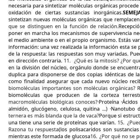
necesaria para sintetizar moléculas orgánicas procede 
oxidación de ciertas sustancias inorgánicas.
SEMEJ
sintetizan nuevas moléculas orgánicas que remplacen
que se distinguen en la función de relación.
Recepció
poner en marcha los mecanismos de supervivencia nec
el medio ambiente o en el propio organismo. Estás var
información: una vez realizada la información esta se
de la respuesta: las respuestas son muy variadas. Pue
en dirección contraria.
11.
¿Qué es la mitosis? ¿Por q
en la división del núcleo, orgánulo donde se encuentra
duplica para disponerse de dos copias idénticas de l
como finalidad asegurar que cada nuevo núcleo reci
biomoléculas importantes son moléculas orgánicas? R
biomoléculas que producen de la corteza terrestr
macromoléculas biológicas conoces?
·Proteína
·Ácidos
almidón, glucógeno, celulosa, quitina ...)
·Nanotubo 
ternera es más blanda que la de vaca?
Porque si estruct
una tiene una serie de proteínas que varían.
15.
¿Pued
Razona tu respuesta
(los polisacaridos son sustancia
mientras este formada de glucosa
16.
¿Por qué no se p