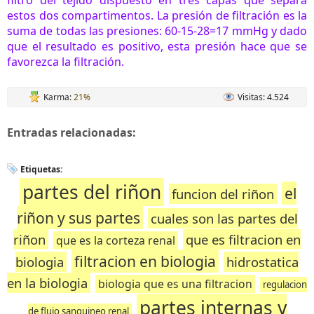
filtro del tejido dispuesto en tres capas que separa
estos dos compartimentos.
La presión de filtración es la
suma de todas las presiones: 60-15-28=17 mmHg y dado
que el resultado es positivo, esta presión hace que se
favorezca la filtración.
Karma:
21%
Visitas: 4.524
Entradas relacionadas:
Etiquetas:
partes del riñon
el
funcion del riñon
riñon y sus partes
cuales son las partes del
riñon
que es filtracion en
que es la corteza renal
filtracion en biologia
biologia
hidrostatica
en la biologia
biologia que es una filtracion
regulacion
partes internas y
de flujo sanguineo renal