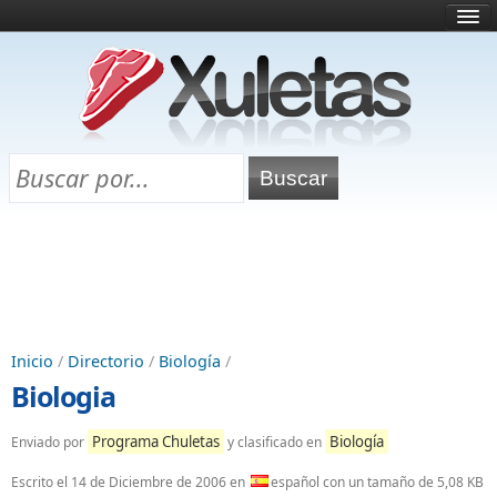
Inicio
¿Qué es esto?
Directorio
Selectividad
Chuletas para exámenes
Programa Chuletas
Inicio
/
Directorio
/
Biología
/
Biologia
Programa Chuletas
Biología
Enviado por
y clasificado en
Escrito el
14 de Diciembre de 2006
en
español con un tamaño de 5,08 KB