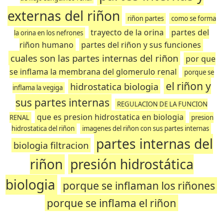
externas del riñon
riñon partes
como se forma
trayecto de la orina
partes del
la orina en los nefrones
riñon humano
partes del riñon y sus funciones
cuales son las partes internas del riñon
por que
se inflama la membrana del glomerulo renal
porque se
el riñon y
hidrostatica biologia
inflama la vegiga
sus partes internas
REGULACION DE LA FUNCION
que es presion hidrostatica en biologia
RENAL
presion
hidrostatica del riñon
imagenes del riñon con sus partes internas
partes internas del
biologia filtracion
riñon
presión hidrostática
biologia
porque se inflaman los riñones
porque se inflama el riñon