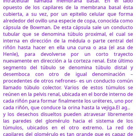
intracelular llamada membrana basal. En el lado
opuesto de los capilares de la membrana basal ésta
cubierta, a su vez, por un epitelio celular que forma
alrededor del ovillo una especie de copa, conocida como
cápsula de Bowman. De esta cápsula sale un conducto
tubular que se denomina túbulo proximal, el cual se
interna en dirección de la médula o parte central del
riñón hasta hacer en ella una curva o asa (el asa de
Henle), para devolverse por un corto trayecto
nuevamente en dirección a la corteza renal. Este último
segmento del túbulo se denomina túbulo distal y
desemboca con otro de igual denominación –
procedentes de otros nefrones- es un conducto común
llamado túbulo colector. Varios de estos túmulos se
reúnen en la pelvis renal, ubicada en el borde interno de
cada riñón para formar finalmente los uréteres, uno por
cada riñón, que conduce la orina hasta la vejiga.
El agua
y los desechos disueltos pueden atravesar libremente
las paredes del glomérulo hacia el sistema de los
túmulos, ubicados en el otro extremo. La red de
capilares del glomérulo es tan grande que es capaz de