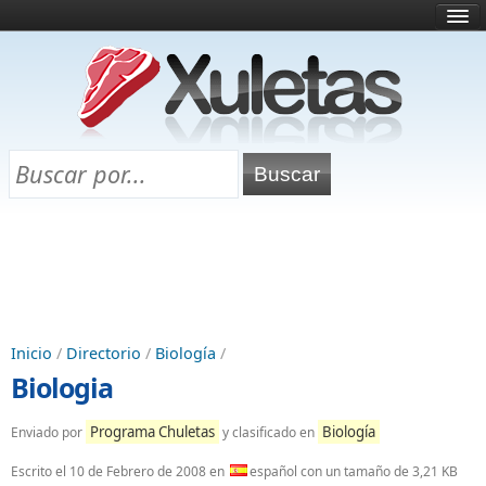
Inicio
¿Qué es esto?
Directorio
Selectividad
Chuletas para exámenes
Programa Chuletas
Inicio
/
Directorio
/
Biología
/
Biologia
Programa Chuletas
Biología
Enviado por
y clasificado en
Escrito el
10 de Febrero de 2008
en
español con un tamaño de 3,21 KB