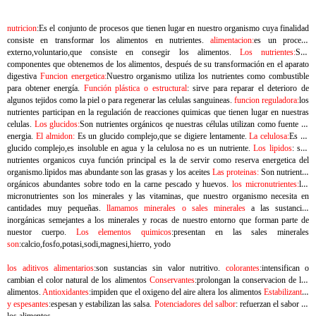
nutricion
:Es el conjunto de procesos que tienen lugar en nuestro organismo cuya finalidad
consiste en transformar los alimentos en nutrientes.
alimentacion:
es un proceso
externo,voluntario,que consiste en consegir los alimentos.
Los nutrientes:
Son
componentes que obtenemos de los alimentos, después de su transformación en el aparato
digestiva
Funcion energetica:
Nuestro organismo utiliza los nutrientes como combustible
para obtener energía.
Función plástica o estructural
: sirve para reparar el deterioro de
algunos tejidos como la piel o para regenerar las celulas sanguineas.
funcion reguladora:
los
nutrientes participan en la regulación de reacciones quimicas que tienen lugar en nuestras
celulas.
Los glucidos:
Son nutrientes orgánicos qe nuestras células utilizan como fuente de
energia.
El almidon:
Es un glucido complejo,que se digiere lentamente.
La celulosa:
Es un
glucido complejo,es insoluble en agua y la celulosa no es un nutriente.
Los lipidos
: son
nutrientes organicos cuya función principal es la de servir como reserva energetica del
organismo.lipidos mas abundante son las grasas y los aceites
Las proteinas:
Son nutrientes
orgánicos abundantes sobre todo en la carne pescado y huevos.
los micronutrientes:
los
micronutrientes son los minerales y las vitaminas, que nuestro organismo necesita en
cantidades muy pequeñas.
llamamos minerales o sales minerales
a las sustancias
inorgánicas semejantes a los minerales y rocas de nuestro entorno que forman parte de
nuestor cuerpo.
Los elementos quimicos
:presentan en las sales minerales
son
:calcio,fosfo,potasi,sodi,magnesi,hierro, yodo
los aditivos alimentarios
:son sustancias sin valor nutritivo.
colorantes
:intensifican o
cambian el color natural de los alimentos
Conservantes
:prolongan la conservacion de los
alimentos.
Antioxidantes
:impiden que el oxigeno del aire altera los alimentos
Estabilizantes
y espesantes
:espesan y estabilizan las salsa.
Potenciadores del salbor
: refuerzan el sabor de