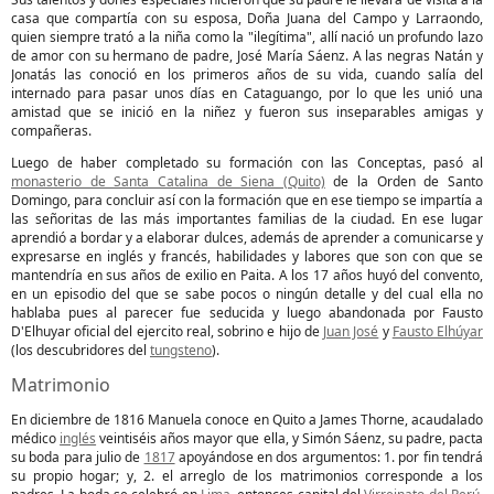
casa que compartía con su esposa, Doña Juana del Campo y Larraondo,
quien siempre trató a la niña como la "ilegítima", allí nació un profundo lazo
de amor con su hermano de padre, José María Sáenz. A las negras Natán y
Jonatás las conoció en los primeros años de su vida, cuando salía del
internado para pasar unos días en Cataguango, por lo que les unió una
amistad que se inició en la niñez y fueron sus inseparables amigas y
compañeras.
Luego de haber completado su formación con las Conceptas, pasó al
monasterio de Santa Catalina de Siena (Quito)
de la Orden de Santo
Domingo, para concluir así con la formación que en ese tiempo se impartía a
las señoritas de las más importantes familias de la ciudad. En ese lugar
aprendió a bordar y a elaborar dulces, además de aprender a comunicarse y
expresarse en inglés y francés, habilidades y labores que son con que se
mantendría en sus años de exilio en Paita. A los 17 años huyó del convento,
en un episodio del que se sabe pocos o ningún detalle y del cual ella no
hablaba pues al parecer fue seducida y luego abandonada por Fausto
D'Elhuyar oficial del ejercito real, sobrino e hijo de
Juan José
y
Fausto Elhúyar
(los descubridores del
tungsteno
).
Matrimonio
En diciembre de 1816 Manuela conoce en Quito a James Thorne, acaudalado
médico
inglés
veintiséis años mayor que ella, y Simón Sáenz, su padre, pacta
su boda para julio de
1817
apoyándose en dos argumentos: 1. por fin tendrá
su propio hogar; y, 2. el arreglo de los matrimonios corresponde a los