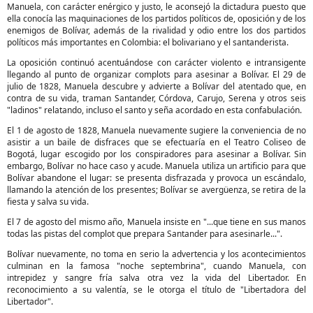
Manuela, con carácter enérgico y justo, le aconsejó la dictadura puesto que
ella conocía las maquinaciones de los partidos políticos de, oposición y de los
enemigos de Bolívar, además de la rivalidad y odio entre los dos partidos
políticos más importantes en Colombia: el bolivariano y el santanderista.
La oposición continuó acentuándose con carácter violento e intransigente
llegando al punto de organizar complots para asesinar a Bolívar. El 29 de
julio de 1828, Manuela descubre y advierte a Bolívar del atentado que, en
contra de su vida, traman Santander, Córdova, Carujo, Serena y otros seis
"ladinos" relatando, incluso el santo y seña acordado en esta confabulación.
El 1 de agosto de 1828, Manuela nuevamente sugiere la conveniencia de no
asistir a un baile de disfraces que se efectuaría en el Teatro Coliseo de
Bogotá, lugar escogido por los conspiradores para asesinar a Bolívar. Sin
embargo, Bolívar no hace caso y acude. Manuela utiliza un artificio para que
Bolívar abandone el lugar: se presenta disfrazada y provoca un escándalo,
llamando la atención de los presentes; Bolívar se avergüenza, se retira de la
fiesta y salva su vida.
El 7 de agosto del mismo año, Manuela insiste en "...que tiene en sus manos
todas las pistas del complot que prepara Santander para asesinarle...".
Bolívar nuevamente, no toma en serio la advertencia y los acontecimientos
culminan en la famosa "noche septembrina", cuando Manuela, con
intrepidez y sangre fría salva otra vez la vida del Libertador. En
reconocimiento a su valentía, se le otorga el título de "Libertadora del
Libertador".