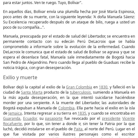
para estar juntos. Ven te ruego. Tuyo, Bolívar".
En aquellos días, Bolívar envía una plumilla hecha por José María Espinosa,
poco antes de su muerte, con la siguiente leyenda: 'A doña Manuela Sáenz:
Su Excelencia recuperado después de un ataque de bilis, ruega a usted un
poco de su compañía...".
Manuela, preocupada por el estado de salud del Libertador, se encuentra en
permanente contacto con su edecán Perú DeLacroix que se había
comprometido a informarle sobre la evolución de la enfermedad. Cuando
DeLacroix le comunica que el estado de salud de Bolívar se agrava y que se
espera el desenlace fatal, Manuela sale inmediatamente de Bogotá hacia
San Pedro de Alejandrino. Pero cuando llega al pueblo de Guaduas recibe la
noticia trágica, con gran desesperación.
Exilio y muerte
Bolívar dejó la capital al exilio de la
Gran Colombia
en
1830
, y falleció en la
ciudad de
Santa Marta
producto de la
tuberculosis
, sumiendo a Manuela en
la más aguda desesperación, en la que intentó suicidarse haciéndose
morder por una serpiente. A la muerte del Libertador, las autoridades de
Bogotá expulsan a Manuela de
Colombia
. Ella parte hacia el exilio en la isla
de
Jamaica
. Intenta regresar a su tierra en
1835
, y cuando se encontraba en
Guaranda
,
Ecuador
, su
pasaporte
fue revocado por el
presidente
Vicente
Rocafuerte
, por lo que, sin tener a donde ir, sin tener la Patria por la que
luchó, decidió instalarse en el pueblo de
Paita
, al norte del Perú. Lugar en el
que fue visitada por varios ilustres personajes como el escritor