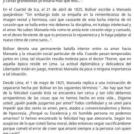
y cartas grandototas yo estaría más que feliz...".
En el Cuartel de Ica, el 21 de abril de 1825, Bolívar escribe a Manuela
quejándose: "Sin embargo todo se empaña en la remembranza de tu
imagen vestal y hermosa, casi que causante de esta lucha interna de mi
corazón que se halla entre mis deberes: la disciplina, mi trabajo intelectual y
el amor. No sabes Manuela mía como te ansía este corazón viejo y cansado,
en el deseo ferviente de que tu presencia lo rejuvenezca y lo haga palpitar al
nuevo ritmo de como sano...".
Bolívar denota una permanente batalla interior entre su amor hacia
Manuela y la situación social particular de ella. Cuando pasan temporadas
juntos en Lima, tal situación resulta molesta para el doctor Thorne, que en
aquella época reside en Lima. La actitud diplomática y delicadeza del
Libertador están en juego, mientras Manuela da poca o ninguna importancia
a tal situación.
Desde Lima, el 1 de mayo de 1825, Manuela replica a una insinuación de
separarse hecha por Bolívar en los siguientes términos: "...No hay que huir
de la felicidad cuando ésta se encuentra tan cerca y tan sólo debemos
arrepentimos de las cosas que no hemos hecho en esta vida... Dígame
usted: ¿quién puede juzgarnos por amor? Todos confabulan y se unen para
impedir que dos seres se amen, pero, atados a convencionalismos y llenos
de hipocresía. ¿Porqué su Excelencia y mi humilde persona no podemos
amarnos? Si hemos encontrado la felicidad hay que atesoraría. Según los
auspicios de lo que Usted llama moral, debo entonces seguir sacrificándome
porque cometí el error de creer que amaré siempre a la persona con quien
me casé?"