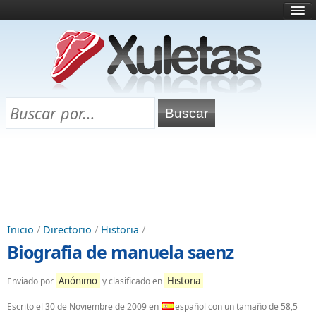
Inicio
¿Qué es esto?
Directorio
Selectividad
Chuletas para exámenes
Programa Chuletas
Inicio
/
Directorio
/
Historia
/
Biografia de manuela saenz
Anónimo
Historia
Enviado por
y clasificado en
Escrito el
30 de Noviembre de 2009
en
español con un tamaño de 58,5