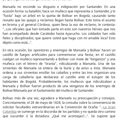
Manuela no esconde su disgusto e indignación por Santander. En una
ocasión forma su batallón; hace un muñeco que representa a Santander, y lo
"fusila" bajo un árbol en la quinta de Bolívar en Bogotá, causando tanto
revuelo que las quejas y reclamos llegan hasta Bolívar. Este toma el asunto
en broma y al general Córdova, quien lleva la voz de reclamo, le contesta:
"...Los oficiales que han tomado parte en esto son nuestros héroes que nos
han acompañado desde Carabobo hasta Ayacucho. Los soldados han sido
fieles y disciplinados; que quiere usted que haga con mi amable loca? Esto
déjelo como está...".
En otra ocasión, los opositores y enemigos de Manuela y Bolívar hacen un
castillo de fuegos artificiales para conmemorar una fiesta; en el castillo
cuelgan un muñeco representando a Bolívar con mote de "longanizo" y una
muñeca con el letrero de "tiranía", ridiculizando a Manuela. Una de las
sirvientas de Manuela se entera de la burla y da aviso a ésta. Manuela
ordena a sus sirvientas ensillar los caballos y entre las tres organizan una
carga de caballería que desbarata el castillo ante el estupor de los
habitantes de Bogotá. Probablemente, los muñecos que ridiculizaban a
Manuela y Bolívar fueron producto de una venganza de los enemigos de
Bolívar/Manuela por el fusilamiento del muñeco de Santander.
Bolívar, más de una vez, agradece a Manuela su preocupación y consejos.
Concretamente, el 28 de mayo de 1828, la consulta sobre la conveniencia de
solicitar facultades extraordinarias en la Convención de Ocaña: "...
La Gran
Colombia
se sumerge en la discordia de los partidos y no queda otro camino
que sucumbir ó la dictadura. ¿Qué me aconsejas?...". Se supone que