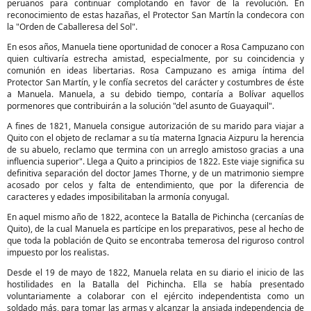
peruanos para continuar complotando en favor de la revolución. En
reconocimiento de estas hazañas, el Protector San Martín la condecora con
la "Orden de Caballeresa del Sol".
En esos años, Manuela tiene oportunidad de conocer a Rosa Campuzano con
quien cultivaría estrecha amistad, especialmente, por su coincidencia y
comunión en ideas libertarias. Rosa Campuzano es amiga íntima del
Protector San Martín, y le confía secretos del carácter y costumbres de éste
a Manuela. Manuela, a su debido tiempo, contaría a Bolívar aquellos
pormenores que contribuirán a la solución "del asunto de Guayaquil".
A fines de 1821, Manuela consigue autorización de su marido para viajar a
Quito con el objeto de reclamar a su tía materna Ignacia Aizpuru la herencia
de su abuelo, reclamo que termina con un arreglo amistoso gracias a una
influencia superior". Llega a Quito a principios de 1822. Este viaje significa su
definitiva separación del doctor James Thorne, y de un matrimonio siempre
acosado por celos y falta de entendimiento, que por la diferencia de
caracteres y edades imposibilitaban la armonía conyugal.
En aquel mismo año de 1822, acontece la Batalla de Pichincha (cercanías de
Quito), de la cual Manuela es partícipe en los preparativos, pese al hecho de
que toda la población de Quito se encontraba temerosa del riguroso control
impuesto por los realistas.
Desde el 19 de mayo de 1822, Manuela relata en su diario el inicio de las
hostilidades en la Batalla del Pichincha. Ella se había presentado
voluntariamente a colaborar con el ejército independentista como un
soldado más, para tomar las armas y alcanzar la ansiada independencia de