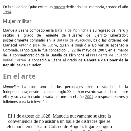
En la ciudad de Quito existe un
museo
dedicado a su memoria, creado el año
1994
.
Mujer militar
Manuela Sáenz combatió en la
Batalla de Pichincha
a su regreso del Perú y
recibió el grado de Teniente de Húsares del Ejército Libertador;
posteriormente combatió en la
Batalla de Ayacucho
, bajo las órdenes del
Mariscal
Antonio José de Sucre
, quien le sugirió a Bolívar su ascenso a
Coronela, rango que le fue concedido. El 22 de mayo de 2007, en el marco
de la conmemoración de la Batalla de Pichincha el
Presidente de Ecuador
Rafael Correa
le concedió a Sáenz el grado de
Generala de Honor de la
República de Ecuador
.
En el arte
Manuelita
ha sido uno de los personajes más retratados de la
Independencia; desde finales del siglo XX se han escrito varios libros sobre
ella, y su vida ha sido llevada al cine en el año
2001
e inspirado series y
folletines para la televisión.
El 1 de agosto de 1828, Manuela nuevamente sugiere la
conveniencia de no asistir a un baile de disfraces que se
efectuaría en el Teatro Coliseo de Bogotá, lugar escogido