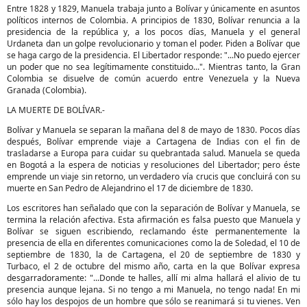
Entre 1828 y 1829, Manuela trabaja junto a Bolívar y únicamente en asuntos
políticos internos de Colombia. A principios de 1830, Bolívar renuncia a la
presidencia de la república y, a los pocos días, Manuela y el general
Urdaneta dan un golpe revolucionario y toman el poder. Piden a Bolívar que
se haga cargo de la presidencia. El Libertador responde: "...No puedo ejercer
un poder que no sea legítimamente constituido...". Mientras tanto, la Gran
Colombia se disuelve de común acuerdo entre Venezuela y la Nueva
Granada (Colombia).
LA MUERTE DE BOLÍVAR.-
Bolívar y Manuela se separan la mañana del 8 de mayo de 1830. Pocos días
después, Bolívar emprende viaje a Cartagena de Indias con el fin de
trasladarse a Europa para cuidar su quebrantada salud. Manuela se queda
en Bogotá a la espera de noticias y resoluciones del Libertador; pero éste
emprende un viaje sin retorno, un verdadero vía crucis que concluirá con su
muerte en San Pedro de Alejandrino el 17 de diciembre de 1830.
Los escritores han señalado que con la separación de Bolívar y Manuela, se
termina la relación afectiva. Esta afirmación es falsa puesto que Manuela y
Bolívar se siguen escribiendo, reclamando éste permanentemente la
presencia de ella en diferentes comunicaciones como la de Soledad, el 10 de
septiembre de 1830, la de Cartagena, el 20 de septiembre de 1830 y
Turbaco, el 2 de octubre del mismo año, carta en la que Bolívar expresa
desgarradoramente: "...Donde te halles, allí mi alma hallará el alivio de tu
presencia aunque lejana. Si no tengo a mi Manuela, no tengo nada! En mi
sólo hay los despojos de un hombre que sólo se reanimará si tu vienes. Ven