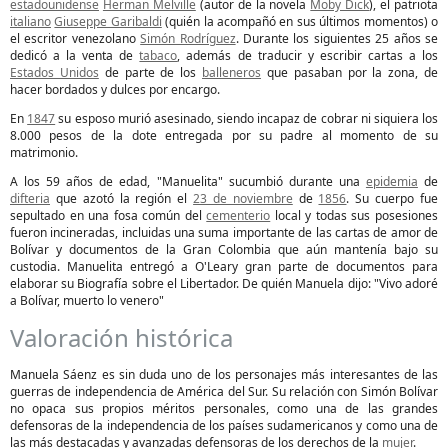
estadounidense
Herman Melville
(autor de la novela
Moby Dick
), el patriota
italiano
Giuseppe Garibaldi
(quién la acompañó en sus últimos momentos) o
el escritor venezolano
Simón Rodríguez
. Durante los siguientes 25 años se
dedicó a la venta de
tabaco
, además de traducir y escribir cartas a los
Estados Unidos
de parte de los
balleneros
que pasaban por la zona, de
hacer bordados y dulces por encargo.
En
1847
su esposo murió asesinado, siendo incapaz de cobrar ni siquiera los
8.000 pesos de la dote entregada por su padre al momento de su
matrimonio.
A los 59 años de edad, "Manuelita" sucumbió durante una
epidemia
de
difteria
que azotó la región el
23 de noviembre
de
1856
. Su cuerpo fue
sepultado en una fosa común del
cementerio
local y todas sus posesiones
fueron incineradas, incluidas una suma importante de las cartas de amor de
Bolívar y documentos de la Gran Colombia que aún mantenía bajo su
custodia. Manuelita entregó a O'Leary gran parte de documentos para
elaborar su Biografía sobre el Libertador. De quién Manuela dijo: "Vivo adoré
a Bolívar, muerto lo venero"
Valoración histórica
Manuela Sáenz es sin duda uno de los personajes más interesantes de las
guerras de independencia de América del Sur. Su relación con Simón Bolívar
no opaca sus propios méritos personales, como una de las grandes
defensoras de la independencia de los países sudamericanos y como una de
las más destacadas y avanzadas defensoras de los derechos de la
mujer
.