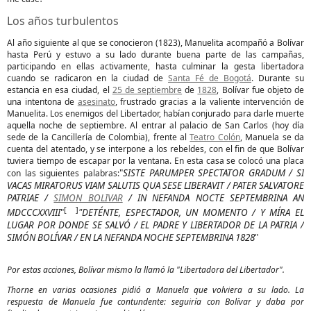
Los años turbulentos
Al año siguiente al que se conocieron (1823), Manuelita acompañó a Bolívar
hasta Perú y estuvo a su lado durante buena parte de las campañas,
participando en ellas activamente, hasta culminar la gesta libertadora
cuando se radicaron en la ciudad de
Santa Fé de Bogotá
. Durante su
estancia en esa ciudad, el
25 de septiembre
de
1828
, Bolívar fue objeto de
una intentona de
asesinato
, frustrado gracias a la valiente intervención de
Manuelita. Los enemigos del Libertador, habían conjurado para darle muerte
aquella noche de septiembre. Al entrar al palacio de San Carlos (hoy día
sede de la Cancillería de Colombia), frente al
Teatro Colón
, Manuela se da
cuenta del atentado, y se interpone a los rebeldes, con el fin de que Bolívar
tuviera tiempo de escapar por la ventana. En esta casa se colocó una placa
"
SISTE PARUMPER SPECTATOR GRADUM / SI
con las siguientes palabras:
VACAS MIRATORUS VIAM SALUTIS QUA SESE LIBERAVIT / PATER SALVATORE
PATRIAE /
SIMON BOLIVAR
/ IN NEFANDA NOCTE SEPTEMBRINA AN
[ ]
MDCCCXXVIII
"
"DETÉNTE, ESPECTADOR, UN MOMENTO / Y MÍRA EL
LUGAR POR DONDE SE SALVÓ / EL PADRE Y LIBERTADOR DE LA PATRIA /
SIMÓN BOLÍVAR / EN LA NEFANDA NOCHE SEPTEMBRINA 1828
"
Por estas acciones, Bolívar mismo la llamó la "Libertadora del Libertador".
Thorne en varias ocasiones pidió a Manuela que volviera a su lado. La
respuesta de Manuela fue contundente: seguiría con Bolívar y daba por