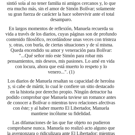
sintió sola al no tener familia ni amigos cercanos y, lo que
era mucho más, sin el amor de Simón Bolívar; solamente
su gran fuerza de carácter la hace sobrevivir ante el total
desamparo.
En largos momentos de reflexión, Manuela recuerda su
vida a través de los diarios, cuyas páginas son de profundo
contenido filosófico, recordándose unas veces con tristeza
y, otras, con burla, de ciertas situaciones y de sí misma.
Queda encendido su amor y veneración para Bolívar:
"...Qué señor mío este Simón para robar mis
pensamientos, mis deseos, mis pasiones. Lo amé en vida
con locura, ahora que está muerto lo respeto y lo
venero...". (1)
Los diarios de Manuela resaltan su capacidad de heroína
y, si cabe de mártir, lo cual le confiere un sitio destacado
en la historia por derecho propio. Ningún detractor ha
podido comprobar que Manuela tuviese un romance antes
de conocer a Bolívar o mientras tuvo relaciones afectivas
con éste; y al haber muerto El Libertador, Manuela
mantiene incólume su fidelidad.
Las difamaciones de las que fue objeto no pudieron
comprobarse nunca. Manuela no realizó acto alguno que
la avergonzara o ridiculizara ante El Libertador; mientras