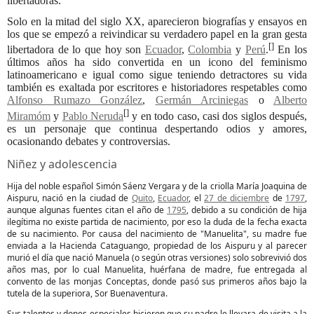
libertadoras.
Solo en la mitad del siglo XX, aparecieron biografías y ensayos en
los que se empezó a reivindicar su verdadero papel en la gran gesta
[]
libertadora de lo que hoy son
Ecuador
,
Colombia
y
Perú
.
En los
últimos años ha sido convertida en un icono del feminismo
latinoamericano e igual como sigue teniendo detractores su vida
también es exaltada por escritores e historiadores respetables como
Alfonso Rumazo González
,
Germán Arciniegas
o
Alberto
[]
Miramóm
y
Pablo Neruda
y en todo caso, casi dos siglos después,
es un personaje que continua despertando odios y amores,
ocasionando debates y controversias.
Niñez y adolescencia
Hija del noble español Simón Sáenz Vergara y de la criolla María Joaquina de
Aispuru, nació en la ciudad de
Quito
,
Ecuador
, el
27 de diciembre
de
1797
,
aunque algunas fuentes citan el año de
1795
, debido a su condición de hija
ilegítima no existe partida de nacimiento, por eso la duda de la fecha exacta
de su nacimiento. Por causa del nacimiento de "Manuelita", su madre fue
enviada a la Hacienda Cataguango, propiedad de los Aispuru y al parecer
murió el día que nació Manuela (o según otras versiones) solo sobrevivió dos
años mas, por lo cual Manuelita, huérfana de madre, fue entregada al
convento de las monjas Conceptas, donde pasó sus primeros años bajo la
tutela de la superiora, Sor Buenaventura.
Sus talentos y dones especiales hicieron que su padre le llevara de visita a la