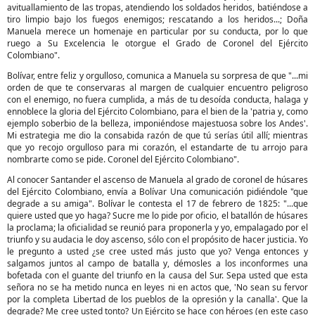
avituallamiento de las tropas, atendiendo los soldados heridos, batiéndose a
tiro limpio bajo los fuegos enemigos; rescatando a los heridos...; Doña
Manuela merece un homenaje en particular por su conducta, por lo que
ruego a Su Excelencia le otorgue el Grado de Coronel del Ejército
Colombiano".
Bolívar, entre feliz y orgulloso, comunica a Manuela su sorpresa de que "...mi
orden de que te conservaras al margen de cualquier encuentro peligroso
con el enemigo, no fuera cumplida, a más de tu desoída conducta, halaga y
ennoblece la gloria del Ejército Colombiano, para el bien de la 'patria y, como
ejemplo soberbio de la belleza, imponiéndose majestuosa sobre los Andes'.
Mi estrategia me dio la consabida razón de que tú serías útil allí; mientras
que yo recojo orgulloso para mi corazón, el estandarte de tu arrojo para
nombrarte como se pide. Coronel del Ejército Colombiano".
Al conocer Santander el ascenso de Manuela al grado de coronel de húsares
del Ejército Colombiano, envía a Bolívar Una comunicación pidiéndole "que
degrade a su amiga". Bolívar le contesta el 17 de febrero de 1825: "...que
quiere usted que yo haga? Sucre me lo pide por oficio, el batallón de húsares
la proclama; la oficialidad se reunió para proponerla y yo, empalagado por el
triunfo y su audacia le doy ascenso, sólo con el propósito de hacer justicia. Yo
le pregunto a usted ¿se cree usted más justo que yo? Venga entonces y
salgamos juntos al campo de batalla y, démosles a los inconformes una
bofetada con el guante del triunfo en la causa del Sur. Sepa usted que esta
señora no se ha metido nunca en leyes ni en actos que, 'No sean su fervor
por la completa Libertad de los pueblos de la opresión y la canalla'. Que la
degrade? Me cree usted tonto? Un Ejército se hace con héroes (en este caso