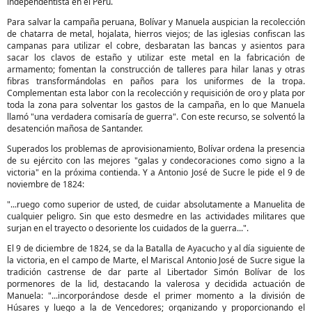
independentista en el Perú.
Para salvar la campaña peruana, Bolívar y Manuela auspician la recolección
de chatarra de metal, hojalata, hierros viejos; de las iglesias confiscan las
campanas para utilizar el cobre, desbaratan las bancas y asientos para
sacar los clavos de estaño y utilizar este metal en la fabricación de
armamento; fomentan la construcción de talleres para hilar lanas y otras
fibras transformándolas en paños para los uniformes de la tropa.
Complementan esta labor con la recolección y requisición de oro y plata por
toda la zona para solventar los gastos de la campaña, en lo que Manuela
llamó "una verdadera comisaría de guerra". Con este recurso, se solventó la
desatención mañosa de Santander.
Superados los problemas de aprovisionamiento, Bolívar ordena la presencia
de su ejército con las mejores "galas y condecoraciones como signo a la
victoria" en la próxima contienda. Y a Antonio José de Sucre le pide el 9 de
noviembre de 1824:
"...ruego como superior de usted, de cuidar absolutamente a Manuelita de
cualquier peligro. Sin que esto desmedre en las actividades militares que
surjan en el trayecto o desoriente los cuidados de la guerra...".
El 9 de diciembre de 1824, se da la Batalla de Ayacucho y al día siguiente de
la victoria, en el campo de Marte, el Mariscal Antonio José de Sucre sigue la
tradición castrense de dar parte al Libertador Simón Bolívar de los
pormenores de la lid, destacando la valerosa y decidida actuación de
Manuela: "...incorporándose desde el primer momento a la división de
Húsares y luego a la de Vencedores; organizando y proporcionando el