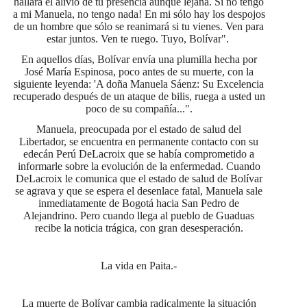
hallará el alivio de tu presencia aunque lejana. Si no tengo
a mi Manuela, no tengo nada! En mi sólo hay los despojos
de un hombre que sólo se reanimará si tu vienes. Ven para
estar juntos. Ven te ruego. Tuyo, Bolívar".
En aquellos días, Bolívar envía una plumilla hecha por
José María Espinosa, poco antes de su muerte, con la
siguiente leyenda: 'A doña Manuela Sáenz: Su Excelencia
recuperado después de un ataque de bilis, ruega a usted un
poco de su compañía...".
Manuela, preocupada por el estado de salud del
Libertador, se encuentra en permanente contacto con su
edecán Perú DeLacroix que se había comprometido a
informarle sobre la evolución de la enfermedad. Cuando
DeLacroix le comunica que el estado de salud de Bolívar
se agrava y que se espera el desenlace fatal, Manuela sale
inmediatamente de Bogotá hacia San Pedro de
Alejandrino. Pero cuando llega al pueblo de Guaduas
recibe la noticia trágica, con gran desesperación.
La vida en Paita.-
La muerte de Bolívar cambia radicalmente la situación