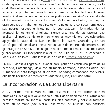
padres. La boda se celebró en
Lima
, entonces capital del
Virreinato del Perú
,
ciudad que no conocía las condiciones "ilegítimas" de su nacimiento, por lo
cual Manuelita fue aceptada en el ambiente aristocrático de la ciudad
virreinal y pronto, se convirtió en el centro de las tertulias limeñas
involucrándose de lleno en actividades políticas en una atmósfera en donde
el descontento con las autoridades españolas era evidente y las mujeres
eran quienes entraban en los círculos virreinales para conseguir empleos a
sus padres, esposo e hijos, por lo que estaban informadas de los
acontecimientos en el virreinato, siendo esta una de las razones que
explican el involucramiento femenino en los movimientos revolucionarios,
apoyando la causa de
Bolívar
por liberar la [[Nueva Granada] y de
San
Martín
por independizar el
Perú
. Por sus actividades pro independentista el
general José de San Martín, luego de haber tomado Lima con sus milicianos
y proclamado su independencia el 21 de julio de 1821, le concedió a
Manuela el título de "Caballeresa del Sol" de la
"
Orden El Sol del Perú
"
En
1822
Manuela regresó a Ecuador, para poner en orden una parte de su
herencia, Catahuango, viajó con su medio hermano, entonces oficial del
Numancia (fuerza integrada al ejército libertador, comandado por Sucre),
que había recibido la orden de trasladarse a Quito, su ciudad natal.
La Incorporación A La Lucha Libertaria
A raíz del matrimonio, Manuela toma residencia en Lima, donde pone en
práctica su ideología revolucionaria al influir decididamente en el cambio del
batallón realista "Numancia" hacia las filas patriotas y del cual formaba
parte su hermano José María. Igualmente, se reuniría con patriotas