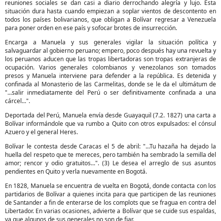
reuniones sociales se dan casi a diario derrochando alegría y lujo. Esta
situación dura hasta cuando empiezan a soplar vientos de descontento en
todos los países bolivarianos, que obligan a Bolívar regresar a Venezuela
para poner orden en ese país y sofocar brotes de insurrección.
Encarga a Manuela y sus generales vigilar la situación política y
salvaguardar al gobierno peruano; empero, poco después hay una revuelta y
los peruanos aducen que las tropas libertadoras son tropas extranjeras de
ocupación. Varios generales colombianos y venezolanos son tomados
presos y Manuela interviene para defender a la república. Es detenida y
confinada al Monasterio de las Carmelitas, donde se le da el ultimátum de
"...salir inmediatamente del Perú o ser definitivamente confinada a una
cárcel...".
Deportada del Perú, Manuela envía desde Guayaquil (7.2. 1827) una carta a
Bolívar informándole que va rumbo a Quito con otros expulsados: el cónsul
Azuero y el general Heres.
Bolívar le contesta desde Caracas el 5 de abril: "...Tu hazaña ha dejado la
huella del respeto que te mereces, pero también ha sembrado la semilla del
amor; rencor y odio gratuitos...". (3) Le desea el arreglo de sus asuntos
pendientes en Quito y verla nuevamente en Bogotá.
En 1828, Manuela se encuentra de vuelta en Bogotá, donde contacta con los
partidarios de Bolívar a quienes incita para que participen de las reuniones
de Santander a fin de enterarse de los complots que se fragua en contra del
Libertador. En varias ocasiones, advierte a Bolívar que se cuide sus espaldas,
ya que algunos de sus generales no son de fiar.