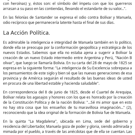
con heroínas) y, éstos son: el símbolo del ímpetu con que los guerreros
arrasan a su paso en las contiendas, llevando el estandarte de su valor...".
En las felonías de Santander se expresa el odio contra Bolívar y Manuela,
odio recíproco que permanecería latente hasta el final de sus días.
La Acción Política.
Es admirable la inteligencia e integridad de Manuela también en lo político,
donde ella se preocupa por la conformación geopolítica y estratégica de los
nuevos Estados. Sabemos que ella no estaba ajena a sugerir a Bolívar la
creación de un nuevo Estado intermedio entre Argentina y Perú, "Nación B
olivar", que luego se llamaría Bolivia. En su carta del 28 de mayo de 1825 se
expresa en la siguiente forma: "La inteligencia de Su Excelencia sobrepasa a
los pensamientos de este siglo y bien sé que las nuevas generaciones de esa
provincia y de América seguirán el resultado de las buenas ideas de usted
en procura de una libertad estable y hacienda saludable".
En correspondencia del 8 de junio de 1825, desde el Cuartel de Arequipa,
Bolívar relata los agasajos y honores con los que es honrado por la creación
de la Constitución Política y de la nación Bolivia: "...Sé mi amor que en esto
no hay otra cosa que los ensueños de tu maravillosa imaginación..." (2),
reconociendo que la idea original de la formación de Bolivia fue de Manuela.
En la quinta "La Magdalena", ubicada en Lima, sede del gobierno y
residencia del Libertador, Manuela goza de poder y gloria, siendo admirada y
mimada por el pueblo, a través de las anécdotas que de ella se cuentan. Las