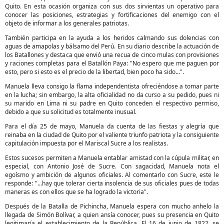
Quito. En esta ocasión organiza con sus dos sirvientas un operativo para
conocer las posiciones, estrategias y fortificaciones del enemigo con el
objeto de informar a los generales patriotas.
También participa en la ayuda a los heridos calmando sus dolencias con
aguas de amapolas y bálsamo del Perú. En su diario describe la actuación de
los Batallones y destaca que envió una recua de cinco mulas con provisiones
y raciones completas para el Batallón Paya: "No espero que me paguen por
esto, pero si esto es el precio de la libertad, bien poco ha sido...".
Manuela lleva consigo la flama independentista ofreciéndose a tomar parte
en la lucha; sin embargo, la alta oficialidad no da curso a su pedido, pues ni
su marido en Lima ni su padre en Quito conceden el respectivo permiso,
debido a que su solicitud es totalmente inusual.
Para el día 25 de mayo, Manuela da cuenta de las fiestas y alegría que
reinaba en la ciudad de Quito por el valiente triunfo patriota y la consiguiente
capitulación impuesta por el Mariscal Sucre a los realistas.
Estos sucesos permiten a Manuela entablar amistad con la cúpula militar, en
especial, con Antonio José de Sucre. Con sagacidad, Manuela nota el
egoísmo y ambición de algunos oficiales. Al comentarlo con Sucre, este le
responde: "...hay que tolerar cierta insolencia de sus oficiales pues de todas
maneras es con ellos que se ha logrado la victoria".
Después de la Batalla de Pichincha, Manuela espera con mucho anhelo la
llegada de Simón Bolívar, a quien ansía conocer, pues su presencia en Quito
legitimaría el establecimiento de la República. El 16 de junio de 1822, se