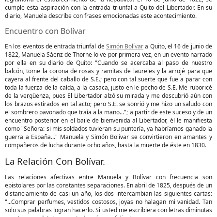
cumple esta aspiración con la entrada triunfal a Quito del Libertador. En su
diario, Manuela describe con frases emocionadas este acontecimiento.
Encuentro con Bolívar
En los eventos de entrada triunfal de
Simón Bolívar
a Quito, el 16 de junio de
1822, Manuela Sáenz de Thorne lo ve por primera vez, en un evento narrado
por ella en su diario de Quito: "Cuando se acercaba al paso de nuestro
balcón, tome la corona de rosas y ramitas de laureles y la arrojé para que
cayera al frente del caballo de S.E.; pero con tal suerte que fue a parar con
toda la fuerza de la caída, a la casaca, justo en le pecho de S.E. Me ruboricé
de la vergüenza, pues El Libertador alzó su mirada y me descubrió aún con
los brazos estirados en tal acto; pero S.E. se sonrió y me hizo un saludo con
el sombrero pavonado que traía a la mano..."; a partir de este suceso y de un
encuentro posterior en el baile de bienvenida al Libertador, él le manifiesta
como "Señora: si mis soldados tuvieran su puntería, ya habríamos ganado la
guerra a España..." Manuela y Simón Bolívar se convirtieron en amantes y
compañeros de lucha durante ocho años, hasta la muerte de éste en 1830.
La Relación Con Bolívar.
Las relaciones afectivas entre Manuela y Bolívar con frecuencia son
epistolares por las constantes separaciones. En abril de 1825, después de un
distanciamiento de casi un año, los dos intercambian las siguientes cartas:
"...Comprar perfumes, vestidos costosos, joyas no halagan mi vanidad. Tan
solo sus palabras logran hacerlo. Si usted me escribiera con letras diminutas