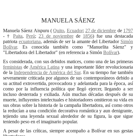
MANUELA SÁENZ
Manuela Sáenz Aispuru
(
Quito
,
Ecuador
;
27 de diciembre
de
1797
- †
Paita
,
Perú
;
23 de noviembre
de
1856
) fue una destacada
patriota
ecuatoriana
, además de ser la amante del Libertador
Simón
Bolívar
. Es conocida también como "Manuelita Sáenz" y
"Libertadora del Libertador" (en referencia a Simón
Bolívar
).
Es considerada, con sus debidos matices, como una de las primeras
feministas
de
América Latina
y una importante líder revolucionaria
de la
Independencia de América del Sur
. En su tiempo fue también
severamente criticada por algunos de sus contemporáneos debido a
su actitud extrovertida, provocadora y adelantada para la época, así
como por la influencia política que llegó ejercer, llegando a ser
incluso desterrada y exiliada. Aún muchas décadas después de su
muerte, influyentes intelectuales e historiadores omitieron su vida en
sus obras sobre la historia de la campaña libertadora, así como otros
la reducían a una condición decorativa romántica y aun denigrante,
tejiendo una leyenda sexual alrededor de su figura, la que sigue
teniendo peso en el imaginario popular.
A pesar de las críticas, siempre acompaño a Bolívar en sus gestas