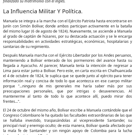
finalizado su matrimonio con el inglés.
La Influencia Militar Y Política.
Manuela se integra a la marcha con el Ejército Patriota hasta encontrarse en
Junín con Simón Bolívar, donde ambos participan activamente en la batalla
del mismo lugar (6 de agosto de 1824). Nuevamente, se asciende a Manuela
al grado de capitán de húsares, por su destacada actuación y se le encarga
responsabilidades en actividades estratégicas, económicas, hospitalarias y
sanitarias de su regimiento.
Después Manuela marcha con el Ejército Libertador por los Andes peruanos,
manteniendo a Bolívar enterado de los pormenores del avance hasta su
llegada a Ayacucho. Al parecer, Manuela tenía la intención de regresar a
Lima para estar junto a Bolívar. Pero este, en carta escrita en Chalhuancada
el 4 de octubre de 1824, le suplica que se quede junto al ejército para tener
información real y concisa de todo lo que acontezca en ese cuerpo militar
porque "...ninguno de mis generales me haría saber más por sus
preocupaciones personales, que por intrigas o desavenencias. Al
mantenerme al tanto de todo lo que acontece allí, puedo mirar dos
frentes...".
El 24 de octubre del mismo año, Bolívar escribe a Manuela contándole que el
Congreso Colombiano le ha quitado las facultades extraordinarias de las que
se hallaba investido, traspasándolas al vicepresidente Santander, su
principal rival y enemigo oculto; de esta manera, Bolívar queda afectado por
la mala fe de Santander y sin ningún apoyo de Colombia para la lucha