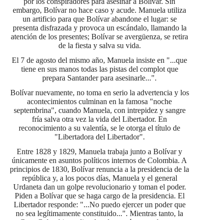
por los conspiradores para asesinar a Bolívar. Sin
embargo, Bolívar no hace caso y acude. Manuela utiliza
un artificio para que Bolívar abandone el lugar: se
presenta disfrazada y provoca un escándalo, llamando la
atención de los presentes; Bolívar se avergüenza, se retira
de la fiesta y salva su vida.
El 7 de agosto del mismo año, Manuela insiste en "...que
tiene en sus manos todas las pistas del complot que
prepara Santander para asesinarle...".
Bolívar nuevamente, no toma en serio la advertencia y los
acontecimientos culminan en la famosa "noche
septembrina", cuando Manuela, con intrepidez y sangre
fría salva otra vez la vida del Libertador. En
reconocimiento a su valentía, se le otorga el título de
"Libertadora del Libertador".
Entre 1828 y 1829, Manuela trabaja junto a Bolívar y
únicamente en asuntos políticos internos de Colombia. A
principios de 1830, Bolívar renuncia a la presidencia de la
república y, a los pocos días, Manuela y el general
Urdaneta dan un golpe revolucionario y toman el poder.
Piden a Bolívar que se haga cargo de la presidencia. El
Libertador responde: "...No puedo ejercer un poder que
no sea legítimamente constituido...". Mientras tanto, la