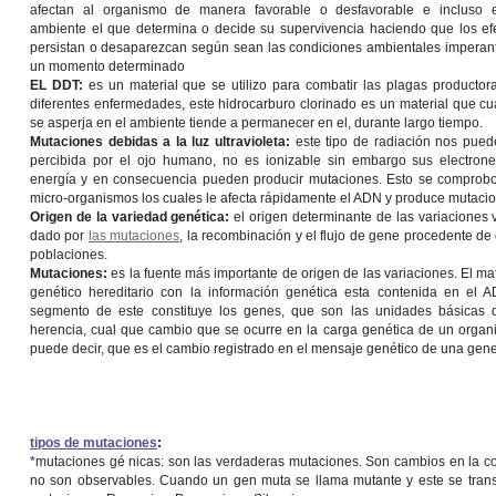
afectan al organismo de manera favorable o desfavorable e incluso 
ambiente el que determina o decide su supervivencia haciendo que los ef
persistan o desaparezcan según sean las condiciones ambientales imperan
un momento determinado
EL DDT:
es un material que se utilizo para combatir las plagas productor
diferentes enfermedades, este hidrocarburo clorinado es un material que c
se asperja en el ambiente tiende a permanecer en el, durante largo tiempo.
Mutaciones debidas a la luz ultravioleta:
este tipo de radiación nos pued
percibida por el ojo humano, no es ionizable sin embargo sus electron
energía y en consecuencia pueden producir mutaciones. Esto se comprob
micro-organismos los cuales le afecta rápidamente el ADN y produce mutaci
Origen de la variedad genética:
el origen determinante de las variaciones 
dado por
las mutaciones
, la recombinación y el flujo de gene procedente de 
poblaciones.
Mutaciones:
es la fuente más importante de origen de las variaciones. El mat
genético hereditario con la información genética esta contenida en el 
segmento de este constituye los genes, que son las unidades básicas 
herencia, cual que cambio que se ocurre en la carga genética de un organ
puede decir, que es el cambio registrado en el mensaje genético de una gene
tipos de mutaciones
:
*mutaciones gé nicas
: son las verdaderas mutaciones. Son cambios en la co
no son observables. Cuando un gen muta se llama mutante y este se transm