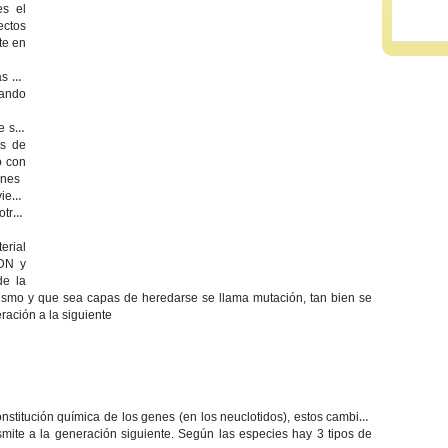
es el
ectos
te en
as de
uando
e ser
es de
o con
ones
viene
otras
erial
ADN y
de la
ismo y que sea capas de heredarse se llama mutación, tan bien se
ración a la siguiente
nstitución química de los genes (en los neuclotidos), estos cambios
ite a la generación siguiente. Según las especies hay 3 tipos de