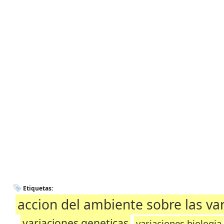
Etiquetas:
accion del ambiente sobre las va
variaciones geneticas
variaciones biologia