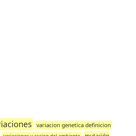
riaciones
variacion genetica definicion
mutación