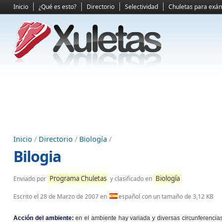
Inicio
¿Qué es esto?
Directorio
Selectividad
Chuletas para exá
Inicio
/
Directorio
/
Biología
/
Bilogia
Programa Chuletas
Biología
Enviado por
y clasificado en
Escrito el
28 de Marzo de 2007
en
español con un tamaño de 3,12 KB
Acción del ambiente:
en el ambiente hay variada y diversas circunferencia