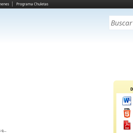
menes
Programa Chuletas
D
s que