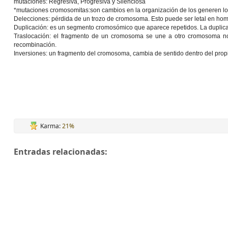
mutaciones: Regresiva, Progresiva y Silenciosa
*mutaciones cromosomitas
:
son cambios en la organización de los generen 
Delecciones: pérdida de un trozo de cromosoma. Esto puede ser letal en ho
Duplicación: es un segmento cromosómico que aparece repetidos. La duplica
Traslocación: el fragmento de un cromosoma se une a otro cromosoma no
recombinación.
Inversiones: un fragmento del cromosoma, cambia de sentido dentro del pro
Karma:
21%
Entradas relacionadas: