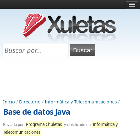
Inicio
¿Qué es esto?
Directorio
Selectividad
Chuletas para exámenes
Programa Chuletas
Inicio
/
Directorio
/
Informática y Telecomunicaciones
/
Base de datos Java
Programa Chuletas
Informática y
Enviado por
y clasificado en
Telecomunicaciones