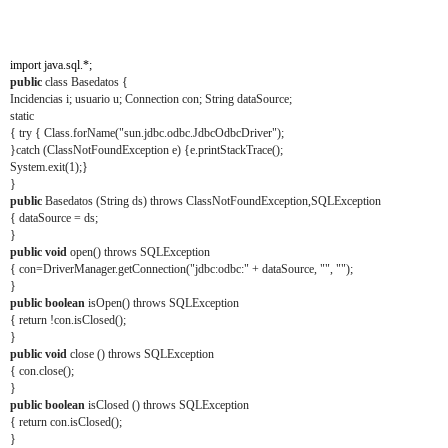
import java.sql.*;
public
class Basedatos {
Incidencias i; usuario u; Connection con; String dataSource;
static
{ try { Class.forName("sun.jdbc.odbc.JdbcOdbcDriver");
}catch (ClassNotFoundException e) {e.printStackTrace();
System.exit(1);}
}
public
Basedatos (String ds) throws ClassNotFoundException,SQLException
{ dataSource = ds;
}
public void
open() throws SQLException
{ con=DriverManager.getConnection("jdbc:odbc:" + dataSource, "", "");
}
public boolean
isOpen() throws SQLException
{ return !con.isClosed();
}
public void
close () throws SQLException
{ con.close();
}
public boolean
isClosed () throws SQLException
{ return con.isClosed();
}