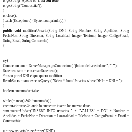
rs.getString("Apellid os"),
asi con todo
rs.getString("Contraseña"));
}
rs.close();
}catch (Exception e) {System.out.println(e);}
}
public void
modificarUsuario(String DNI, String Nombre, String Apellidos, String
FechaNac, String Direccion, String Localidad, Integer Telefono, Integer CodigoPostal,
String Email, String Contraseña)
{
try{
Connection con = DriverManager.getConnection ( "jbdc:obdc:basededatos","","");
Statement stmt = con.createStatement();
//busco por el DNI el que quiero modificar
ResultSet rs = stmt.executeQuery ( "Select * from Usuarios where DNI= + DNI + ");
boolean encontrado=false;
while (rs.next() && !encontrado){
encontrado=true;//cuando lo encuentre inserto los nuevos datos
stmt.executeUpdate("INSERT INTO usuarios " + "VALUES" + DNI + Nombre +
Apellidos + FechaNac + Direccion + Locacalidad + Telefono + CodigoPostal + Email +
Contraseña);
u = new usuario(rs.getString("DNI"),