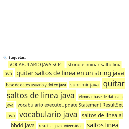
Etiquetas:
VOCABULARIO JAVA SCRT
string eliminar salto linia
quitar saltos de linea en un string java
java
quitar
suprimir java
base de datos usuario y dni en java
saltos de linea java
eliminar base de datos en
vocabulario executeUpdate Statement ResultSet
java
vocabulario java
saltos de linea al
java
saltos linea
bbdd java
resultset java universidad