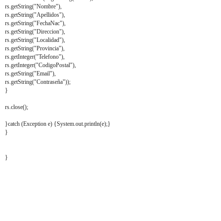
rs.getString("Nombre"),
rs.getString("Apellidos"),
rs.getString("FechaNac"),
rs.getString("Direccion"),
rs.getString("Localidad"),
rs.getString("Provincia"),
rs.getInteger("Telefono"),
rs.getInteger("CodigoPostal"),
rs.getString("Email"),
rs.getString("Contraseña"));
}
rs.close();
}catch (Exception e) {System.out.println(e);}
}
}