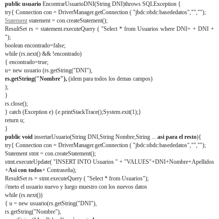
public usuario
EncontrarUsuarioDNI(String DNI)throws SQLException {
try{ Connection con = DriverManager.getConnection ( "jbdc:obdc:basededatos","","");
Statement
statement = con.createStatement();
ResultSet rs = statement.executeQuery ( "Select * from Usuarios where DNI= + DNI +
");
boolean encontrado=false;
while (rs.next() && !encontrado)
{ encontrado=true;
u= new usuario (rs.getString("DNI"),
rs.getString("Nombre"),
(idem para todos los demas campos)
);
}
rs.close();
} catch (Exception e) {e.printStackTrace();System.exit(1);}
return u;
}
public void
insertarUsuario(String DNI,String Nombre,String ...
asi para el resto
){
try{ Connection con = DriverManager.getConnection ( "jbdc:obdc:basededatos","","");
Statement stmt = con.createStatement();
stmt.executeUpdate( "INSERT INTO Usuarios " + "VALUES"+DNI+Nombre+Apellidos
+
Asi con todos
+ Contraseña);
ResultSet rs = stmt.executeQuery ( "Select * from Usuarios");
//meto el usuario nuevo y luego muestro con los nuevos datos
while (rs.next())
{ u = new usuario(rs.getString("DNI"),
rs.getString("Nombre"),