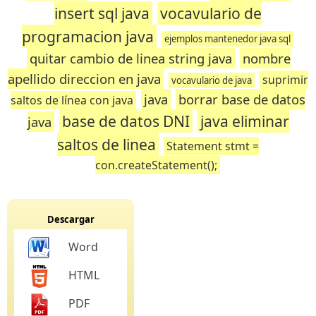
insert sql java
vocavulario de
programacion java
ejemplos mantenedor java sql
quitar cambio de linea string java
nombre
apellido direccion en java
suprimir
vocavulario de java
java
borrar base de datos
saltos de línea con java
base de datos DNI
java eliminar
java
saltos de linea
Statement stmt =
con.createStatement();
Descargar
Word
HTML
PDF