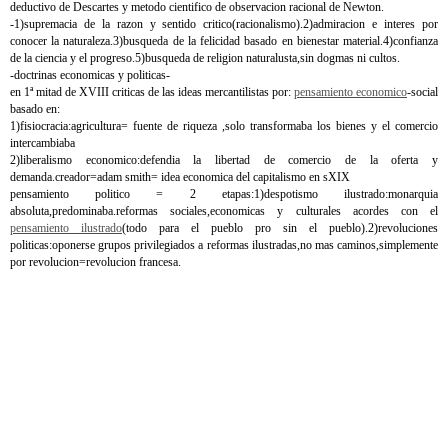
deductivo de Descartes y metodo cientifico de observacion racional de Newton.
-1)supremacia de la razon y sentido critico(racionalismo).2)admiracion e interes por
conocer la naturaleza.3)busqueda de la felicidad basado en bienestar material.4)confianza
de la ciencia y el progreso.5)busqueda de religion naturalusta,sin dogmas ni cultos.
-doctrinas economicas y politicas-
en 1ª mitad de XVIII criticas de las ideas mercantilistas por:
pensamiento economico
-social
basado en:
1)fisiocracia:agricultura= fuente de riqueza ,solo transformaba los bienes y el comercio
intercambiaba
2)liberalismo economico:defendia la libertad de comercio de la oferta y
demanda.creador=adam smith= idea economica del capitalismo en sXIX
pensamiento politico = 2 etapas:1)despotismo ilustrado:monarquia
absoluta,predominaba.reformas sociales,economicas y culturales acordes con el
pensamiento ilustrado
(todo para el pueblo pro sin el pueblo).2)revoluciones
politicas:oponerse grupos privilegiados a reformas ilustradas,no mas caminos,simplemente
por revolucion=revolucion francesa.