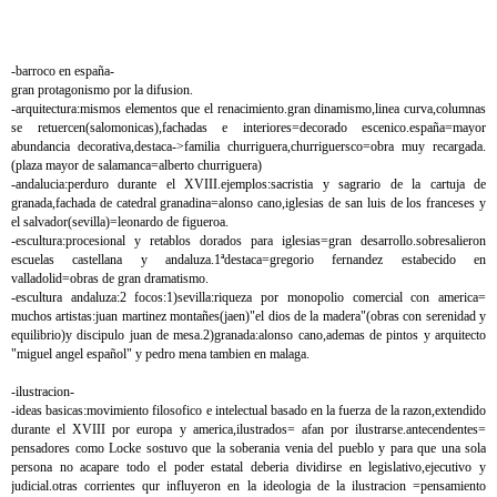
-barroco en españa-
gran protagonismo por la difusion.
-arquitectura:mismos elementos que el renacimiento.gran dinamismo,linea curva,columnas
se retuercen(salomonicas),fachadas e interiores=decorado escenico.españa=mayor
abundancia decorativa,destaca->familia churriguera,churriguersco=obra muy recargada.
(plaza mayor de salamanca=alberto churriguera)
-andalucia:perduro durante el XVIII.ejemplos:sacristia y sagrario de la cartuja de
granada,fachada de catedral granadina=alonso cano,iglesias de san luis de los franceses y
el salvador(sevilla)=leonardo de figueroa.
-escultura:procesional y retablos dorados para iglesias=gran desarrollo.sobresalieron
escuelas castellana y andaluza.1ªdestaca=gregorio fernandez estabecido en
valladolid=obras de gran dramatismo.
-escultura andaluza:2 focos:1)sevilla:riqueza por monopolio comercial con america=
muchos artistas:juan martinez montañes(jaen)"el dios de la madera"(obras con serenidad y
equilibrio)y discipulo juan de mesa.2)granada:alonso cano,ademas de pintos y arquitecto
"miguel angel español" y pedro mena tambien en malaga.
-ilustracion-
-ideas basicas:movimiento filosofico e intelectual basado en la fuerza de la razon,extendido
durante el XVIII por europa y america,ilustrados= afan por ilustrarse.antecendentes=
pensadores como Locke sostuvo que la soberania venia del pueblo y para que una sola
persona no acapare todo el poder estatal deberia dividirse en legislativo,ejecutivo y
judicial.otras corrientes qur influyeron en la ideologia de la ilustracion =pensamiento