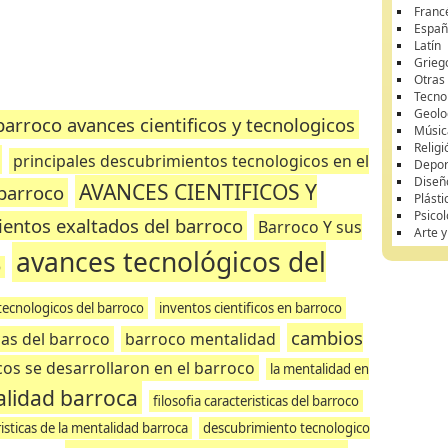
Franc
Españ
Latín
Grieg
Otras
Tecnol
Geolo
barroco avances cientificos y tecnologicos
Músic
Religi
principales descubrimientos tecnologicos en el
Depor
Diseñ
AVANCES CIENTIFICOS Y
 barroco
Plásti
Psicol
ientos exaltados del barroco
Barroco Y sus
Arte 
avances tecnológicos del
o
 tecnologicos del barroco
inventos cientificos en barroco
cambios
cas del barroco
barroco mentalidad
os se desarrollaron en el barroco
la mentalidad en
lidad barroca
filosofia caracteristicas del barroco
risticas de la mentalidad barroca
descubrimiento tecnologico