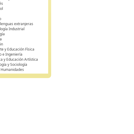
és
ol
o
 lenguas extranjeras
ogía Industrial
gía
a
ón
te y Educación Física
o e Ingeniería
ca y Educación Artística
ogía y Sociología
y Humanidades