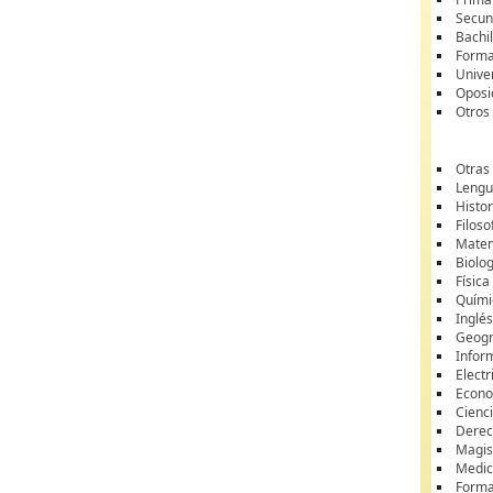
Secun
Bachil
Forma
Unive
Oposi
Otros
Otras
Lengua
Histor
Filoso
Matem
Biolo
Física
Quími
Inglé
Geogr
Infor
Electr
Econ
Cienci
Dere
Magis
Medic
Forma