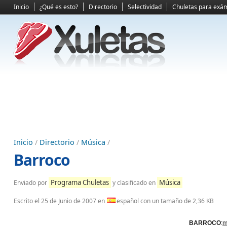
Inicio
¿Qué es esto?
Directorio
Selectividad
Chuletas para exá
Inicio
/
Directorio
/
Música
/
Barroco
Programa Chuletas
Música
Enviado por
y clasificado en
Escrito el
25 de Junio de 2007
en
español con un tamaño de 2,36 KB
BARROCO
:
m