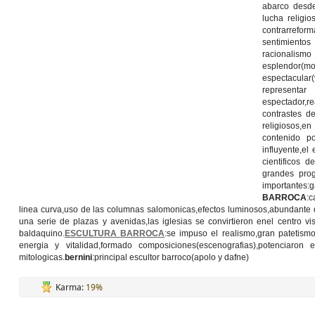
abarco desde
lucha religi
contrarreform
sentimientos
racionalismo
esplendor(mo
espectacular(
representar
espectador,r
contrastes d
religiosos,e
contenido p
influyente,el
cientificos 
grandes pro
importantes:g
BARROCA
:c
linea curva,uso de las columnas salomonicas,efectos luminosos,abundante 
una serie de plazas y avenidas,las iglesias se convirtieron enel centro vi
baldaquino.
ESCULTURA BARROCA
:se impuso el realismo,gran patetismo,
energia y vitalidad,formado composiciones(escenografias),potenciaron e
mitologicas.
bernini
:principal escultor barroco(apolo y dafne)
Karma:
19%