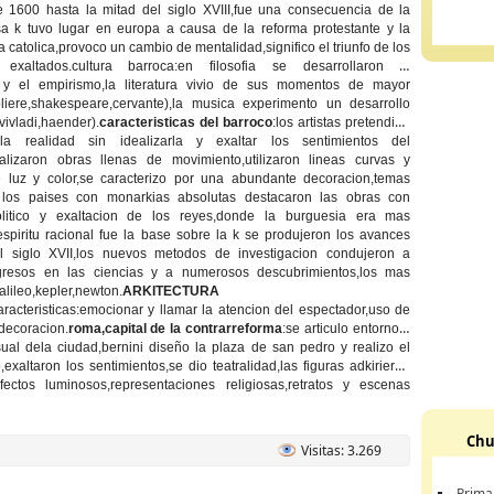
 1600 hasta la mitad del siglo XVIII,fue una consecuencia de la
osa k tuvo lugar en europa a causa de la reforma protestante y la
a catolica,provoco un cambio de mentalidad,significo el triunfo de los
 exaltados.
cultura barroca
:en filosofia se desarrollaron el
 y el empirismo,la literatura vivio de sus momentos de mayor
liere,shakespeare,cervante),la musica experimento un desarrollo
vivladi,haender).
caracteristicas del barroco
:los artistas pretendian
 la realidad sin idealizarla y exaltar los sentimientos del
ealizaron obras llenas de movimiento,utilizaron lineas curvas y
e luz y color,se caracterizo por una abundante decoracion,temas
n los paises con monarkias absolutas destacaron las obras con
olitico y exaltacion de los reyes,donde la burguesia era mas
 espiritu racional fue la base sobre la k se produjeron los avances
del siglo XVII,los nuevos metodos de investigacion condujeron a
gresos en las ciencias y a numerosos descubrimientos,los mas
alileo,kepler,newton.
ARKITECTURA
aracteristicas:emocionar y llamar la atencion del espectador,uso de
decoracion.
roma,capital de la contrarreforma
:se articulo entorno a
sual dela ciudad,bernini diseño la plaza de san pedro y realizo el
exaltaron los sentimientos,se dio teatralidad,las figuras adkirieron
fectos luminosos,representaciones religiosas,retratos y escenas
Chu
Visitas: 3.269
Prima