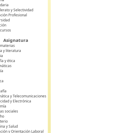
daria
lerato y Selectividad
ción Profesional
rsidad
ción
 cursos
Asignatura
 materias
 y literatura
ia
fía y ética
áticas
gía
ca
s
afía
mática y Telecomunicaciones
icidad y Electrónica
omía
as sociales
cho
terio
ina y Salud
ción y Orientación Laboral