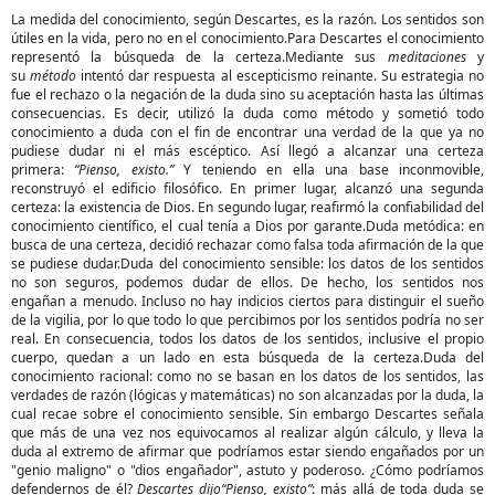
La medida del conocimiento, según Descartes, es la razón. Los sentidos son
útiles en la vida, pero no en el conocimiento.Para Descartes el conocimiento
representó la búsqueda de la certeza.Mediante sus
meditaciones
y
su
método
intentó dar respuesta al escepticismo reinante. Su estrategia no
fue el rechazo o la negación de la duda sino su aceptación hasta las últimas
consecuencias. Es decir, utilizó la duda como método y sometió todo
conocimiento a duda con el fin de encontrar una verdad de la que ya no
pudiese dudar ni el más escéptico. Así llegó a alcanzar una certeza
primera:
“Pienso, existo.”
Y teniendo en ella una base inconmovible,
reconstruyó el edificio filosófico. En primer lugar, alcanzó una segunda
certeza: la existencia de Dios. En segundo lugar, reafirmó la confiabilidad del
conocimiento científico, el cual tenía a Dios por garante.Duda metódica: en
busca de una certeza, decidió rechazar como falsa toda afirmación de la que
se pudiese dudar.Duda del conocimiento sensible: los datos de los sentidos
no son seguros, podemos dudar de ellos. De hecho, los sentidos nos
engañan a menudo. Incluso no hay indicios ciertos para distinguir el sueño
de la vigilia, por lo que todo lo que percibimos por los sentidos podría no ser
real. En consecuencia, todos los datos de los sentidos, inclusive el propio
cuerpo, quedan a un lado en esta búsqueda de la certeza.Duda del
conocimiento racional: como no se basan en los datos de los sentidos, las
verdades de razón (lógicas y matemáticas) no son alcanzadas por la duda, la
cual recae sobre el conocimiento sensible. Sin embargo Descartes señala
que más de una vez nos equivocamos al realizar algún cálculo, y lleva la
duda al extremo de afirmar que podríamos estar siendo engañados por un
"genio maligno" o "dios engañador", astuto y poderoso. ¿Cómo podríamos
defendernos de él?
Descartes dijo
“Pienso, existo”
: más allá de toda duda se