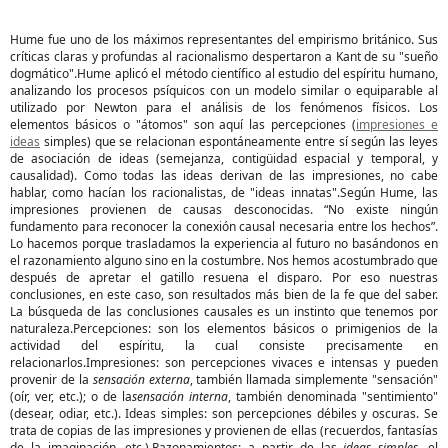
Hume fue uno de los máximos representantes del empirismo británico. Sus
críticas claras y profundas al racionalismo despertaron a Kant de su "sueño
dogmático".Hume aplicó el método científico al estudio del espíritu humano,
analizando los procesos psíquicos con un modelo similar o equiparable al
utilizado por Newton para el análisis de los fenómenos físicos. Los
elementos básicos o "átomos" son aquí las percepciones (
impresiones e
ideas
simples) que se relacionan espontáneamente entre sí según las leyes
de asociación de ideas (semejanza, contigüidad espacial y temporal, y
causalidad). Como todas las ideas derivan de las impresiones, no cabe
hablar, como hacían los racionalistas, de "ideas innatas".Según Hume, las
impresiones provienen de causas desconocidas. “No existe ningún
fundamento para reconocer la conexión causal necesaria entre los hechos”.
Lo hacemos porque trasladamos la experiencia al futuro no basándonos en
el razonamiento alguno sino en la costumbre. Nos hemos acostumbrado que
después de apretar el gatillo resuena el disparo. Por eso nuestras
conclusiones, en este caso, son resultados más bien de la fe que del saber.
La búsqueda de las conclusiones causales es un instinto que tenemos por
naturaleza.Percepciones: son los elementos básicos o primigenios de la
actividad del espíritu, la cual consiste precisamente en
relacionarlos.Impresiones: son percepciones vivaces e intensas y pueden
provenir de la
sensación externa
, también llamada simplemente "sensación"
(oír, ver, etc.); o de la
sensación interna
, también denominada "sentimiento"
(desear, odiar, etc.). Ideas simples: son percepciones débiles y oscuras. Se
trata de copias de las impresiones y provienen de ellas (recuerdos, fantasías
de la imaginación, etc.).Razonamientos: a partir de las
ideas simples
, el