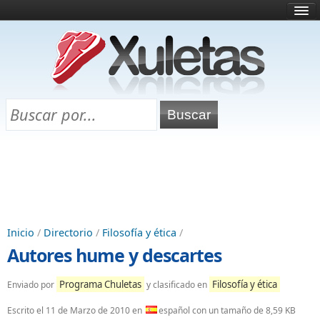
Inicio
¿Qué es esto?
Directorio
Selectividad
Chuletas para exámenes
Programa Chuletas
Inicio
/
Directorio
/
Filosofía y ética
/
Autores hume y descartes
Programa Chuletas
Filosofía y ética
Enviado por
y clasificado en
Escrito el
11 de Marzo de 2010
en
español con un tamaño de 8,59 KB