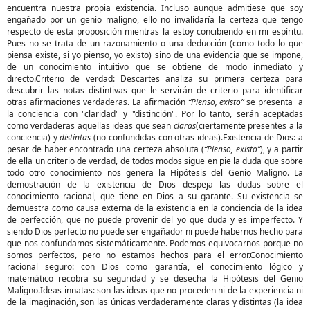
encuentra nuestra propia existencia. Incluso aunque admitiese que soy
engañado por un genio maligno, ello no invalidaría la certeza que tengo
respecto de esta proposición mientras la estoy concibiendo en mi espíritu.
Pues no se trata de un razonamiento o una deducción (como todo lo que
piensa existe, si yo pienso, yo existo) sino de una evidencia que se impone,
de un conocimiento intuitivo que se obtiene de modo inmediato y
directo.Criterio de verdad: Descartes analiza su primera certeza para
descubrir las notas distintivas que le servirán de criterio para identificar
otras afirmaciones verdaderas. La afirmación
“Pienso, existo”
se presenta a
la conciencia con "claridad" y "distinción". Por lo tanto, serán aceptadas
como verdaderas aquellas ideas que sean
claras
(ciertamente presentes a la
conciencia) y
distintas
(no confundidas con otras ideas).Existencia de Dios: a
pesar de haber encontrado una certeza absoluta (
“Pienso, existo”
), y a partir
de ella un criterio de verdad, de todos modos sigue en pie la duda que sobre
todo otro conocimiento nos genera la Hipótesis del Genio Maligno. La
demostración de la existencia de Dios despeja las dudas sobre el
conocimiento racional, que tiene en Dios a su garante. Su existencia se
demuestra como causa externa de la existencia en la conciencia de la idea
de perfección, que no puede provenir del yo que duda y es imperfecto. Y
siendo Dios perfecto no puede ser engañador ni puede habernos hecho para
que nos confundamos sistemáticamente. Podemos equivocarnos porque no
somos perfectos, pero no estamos hechos para el error.Conocimiento
racional seguro: con Dios como garantía, el conocimiento lógico y
matemático recobra su seguridad y se desecha la Hipótesis del Genio
Maligno.Ideas innatas: son las ideas que no proceden ni de la experiencia ni
de la imaginación, son las únicas verdaderamente claras y distintas (la idea