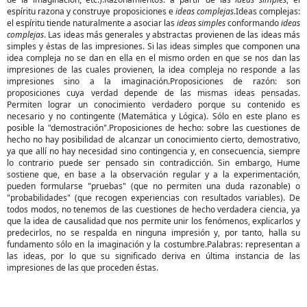
espíritu razona y construye proposiciones e
ideas complejas
.Ideas complejas:
el espíritu tiende naturalmente a asociar las
ideas simples
conformando
ideas
complejas
. Las ideas más generales y abstractas provienen de las ideas más
simples y éstas de las impresiones. Si las ideas simples que componen una
idea compleja no se dan en ella en el mismo orden en que se nos dan las
impresiones de las cuales provienen, la idea compleja no responde a las
impresiones sino a la imaginación.Proposiciones de razón: son
proposiciones cuya verdad depende de las mismas ideas pensadas.
Permiten lograr un conocimiento verdadero porque su contenido es
necesario y no contingente (Matemática y Lógica). Sólo en este plano es
posible la "demostración".Proposiciones de hecho: sobre las cuestiones de
hecho no hay posibilidad de alcanzar un conocimiento cierto, demostrativo,
ya que allí no hay necesidad sino contingencia y, en consecuencia, siempre
lo contrario puede ser pensado sin contradicción. Sin embargo, Hume
sostiene que, en base a la observación regular y a la experimentación,
pueden formularse "pruebas" (que no permiten una duda razonable) o
"probabilidades" (que recogen experiencias con resultados variables). De
todos modos, no tenemos de las cuestiones de hecho verdadera ciencia, ya
que la idea de causalidad que nos permite unir los fenómenos, explicarlos y
predecirlos, no se respalda en ninguna impresión y, por tanto, halla su
fundamento sólo en la imaginación y la costumbre.Palabras: representan a
las ideas, por lo que su significado deriva en última instancia de las
impresiones de las que proceden éstas.