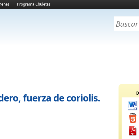
menes
Programa Chuletas
D
ero, fuerza de coriolis.