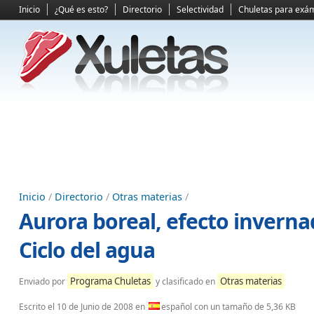
Inicio
¿Qué es esto?
Directorio
Selectividad
Chuletas para exá
Inicio
/
Directorio
/
Otras materias
/
Aurora boreal, efecto invernad
Ciclo del agua
Programa Chuletas
Otras materias
Enviado por
y clasificado en
Escrito el
10 de Junio de 2008
en
español con un tamaño de 5,36 KB