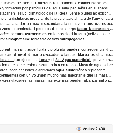
t d mases de aire a T diferents,refredament x contact
niebla
es un
o y formadas por partículas de agua muy pequeñas en suspensión
stacar en l’estudi climatològic de la Riera. Sense pluges no existirien
b una distribució irregular de la precipitació al llarg de l’any, encara
tric a la tardor, un màxim secundari a la primavera, uns hiverns poc
a zona determinada i periodes d temps llargs
factor k controlen el
atics
factors astronomics
en la posicio d la terra (activitat solar y
nvis magnetisme terrestre
canvis antropogenics
corent marins , superficials , profunds
onades
consecuencia d la
ormcaio d nivell d mar provocades x làtracio
Marea
es el cambio
cionales
que ejercen la
Luna
y el
Sol
Agua superficial
. proveniente
poración que s encuentra discurriendo o en reposo Masa de agua sobre
lares, sean naturales o artificiales
agua subterránea
representa una
continentes
con un volumen mucho más importante que la masa de
mayores
glaciares
las masas más extensas pueden alcanzar millones
Visitas: 2.400