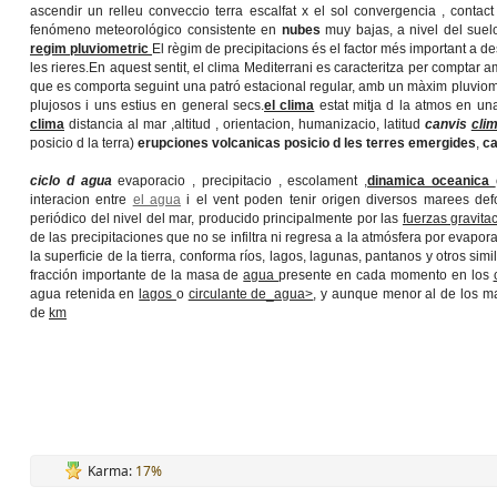
ascendir un relleu conveccio terra escalfat x el sol convergencia , contac
fenómeno meteorológico consistente en
nubes
muy bajas, a nivel del suel
regim pluviometric
El règim de precipitacions és el factor més important a de
les rieres.En aquest sentit, el clima Mediterrani es caracteritza per comptar am
que es comporta seguint una patró estacional regular, amb un màxim pluviomè
plujosos i uns estius en general secs.
el clima
estat mitja d la atmos en un
clima
distancia al mar ,altitud , orientacion, humanizacio, latitud
canvis
clim
posicio d la terra)
erupciones volcanicas posicio d les terres emergides
,
ca
ciclo d agua
evaporacio , precipitacio , escolament ,
dinamica oceanica
interacion entre
el agua
i el vent poden tenir origen diversos marees def
periódico del nivel del mar, producido principalmente por las
fuerzas gravita
de las precipitaciones que no se infiltra ni regresa a la atmósfera por eva
la superficie de la tierra, conforma ríos, lagos, lagunas, pantanos y otros simi
fracción importante de la masa de
agua
presente en cada momento en los
agua retenida en
lagos
o
circulante de_agua>
, y aunque menor al de los 
de
km
Karma:
17%