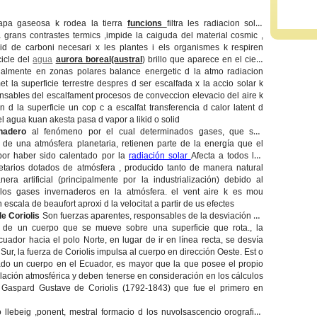
apa gaseosa k rodea la tierra
funcions
filtra les radiacion solar
a grans contrastes termics ,impide la caiguda del material cosmic ,
xid de carboni necesari x les plantes i els organismes k respiren
cicle del
agua
aurora boreal(austral
) brillo que aparece en el cielo
ualmente en zonas polares balance energetic d la atmo radiacion
et la superficie terrestre despres d ser escalfada x la accio solar k
nsables del escalfament procesos de conveccion elevacio del aire k
n d la superficie un cop c a escalfat transferencia d calor latent d
l agua kuan akesta pasa d vapor a likid o solid
nadero
al fenómeno por el cual determinados gases, que son
de una atmósfera planetaria, retienen parte de la energía que el
por haber sido calentado por la
radiación solar
Afecta a todos los
etarios dotados de atmósfera , producido tanto de manera natural
ra artificial (principalmente por la industrialización) debido al
os gases invernaderos en la atmósfera. el vent aire k es mou
escala de beaufort aproxi d la velocitat a partir de us efectes
e Coriolis
Son fuerzas aparentes, responsables de la desviación de
ia de un cuerpo que se mueve sobre una superficie que rota., la
cuador hacia el polo Norte, en lugar de ir en línea recta, se desvía
Sur, la fuerza de Coriolis impulsa al cuerpo en dirección Oeste. Est o
ado un cuerpo en el Ecuador, es mayor que la que posee el propio
ulación atmosférica y deben tenerse en consideración en los cálculos
s Gaspard Gustave de Coriolis (1792-1843) que fue el primero en
i o llebeig ,ponent, mestral formacio d los nuvolsascencio orografica