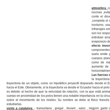
atmosfera
c
nocivas ,evit
conte el dio
,completa el 
nocturno, us
infraroges em
son los respo
estroban arra
evaporacio de
efecto inver
componentes 
suelo emite 
cuerpos plan
como de mane
aumento de l
horizontalmen 
Las fuerzas d
la trayector
trayectoria de un objeto, como un hipotético proyectil disparado desde el E
hacia el Este. Obviamente, si la trayectoria va desde el Ecuador hacia el polo 
es debido al hecho de que la velocidad de rotación, con la que está anim
cuerpo en proximidad de los polos tienen una notable importancia en la circ
sobre el movimiento de los misiles. Su nombre se debe al físico francé
estudiarlas.
vents a catalunya
.- tramuntana , gregal , llevant , xaloc , migjorn ,garb