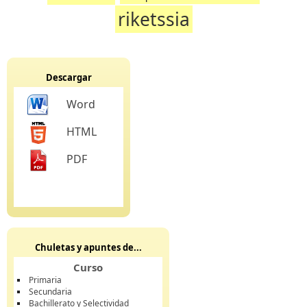
riketssia
Descargar
Word
HTML
PDF
Chuletas y apuntes de...
Curso
Primaria
Secundaria
Bachillerato y Selectividad