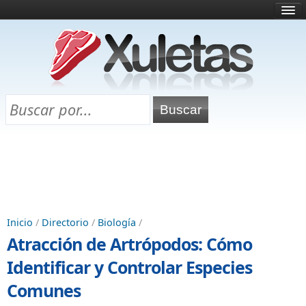
Inicio
¿Qué es esto?
Directorio
Selectividad
Chuletas para exámenes
Programa Chuletas
Inicio
/
Directorio
/
Biología
/
Atracción de Artrópodos: Cómo
Identificar y Controlar Especies
Comunes