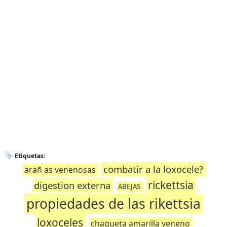
Etiquetas:
combatir a la loxocele?
arañ as venenosas
rickettsia
digestion externa
ABEJAS
propiedades de las rikettsia
loxoceles
chaqueta amarilla veneno