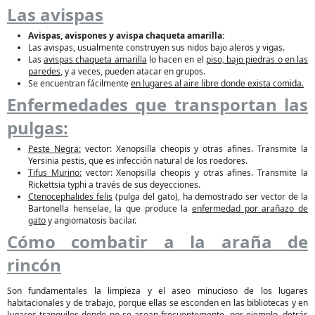
Las avispas
Avispas, avispones y avispa chaqueta amarilla:
Las avispas, usualmente construyen sus nidos bajo aleros y vigas.
Las
avispas chaqueta amarilla
lo hacen en el
piso, bajo piedras o en las
paredes
, y a veces, pueden atacar en grupos.
Se encuentran fácilmente
en lugares al aire libre donde exista comida.
Enfermedades que transportan las
pulgas:
Peste Negra:
vector: Xenopsilla cheopis y otras afines. Transmite la
Yersinia pestis, que es infección natural de los roedores.
Tifus Murino:
vector: Xenopsilla cheopis y otras afines. Transmite la
Rickettsia typhi a través de sus deyecciones.
Ctenocephalides felis
(pulga del gato), ha demostrado ser vector de la
Bartonella henselae, la que produce la
enfermedad por arañazo de
gato
y angiomatosis bacilar.
Cómo combatir a la araña de
rincón
Son fundamentales la limpieza y el aseo minucioso de los lugares
habitacionales y de trabajo, porque ellas se esconden en las bibliotecas y en
lugares tranquilos donde no se asean frecuentemente, por ejemplo, detrás