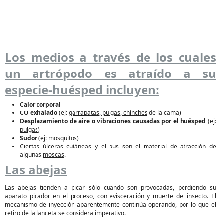
Los medios a través de los cuales
un artrópodo es atraído a su
especie-huésped incluyen:
Calor corporal
CO exhalado
(ej:
garrapatas, pulgas, chinches
de la cama)
Desplazamiento de aire o vibraciones causadas por el huésped
(ej:
pulgas
)
Sudor
(ej:
mosquitos
)
Ciertas úlceras cutáneas y el pus son el material de atracción de
algunas
moscas
.
Las abejas
Las abejas tienden a picar sólo cuando son provocadas, perdiendo su
aparato picador en el proceso, con evisceración y muerte del insecto. El
mecanismo de inyección aparentemente continúa operando, por lo que el
retiro de la lanceta se considera imperativo.