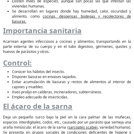
Existen miles de especies, aunque son pocas las que infestan las
viviendas humanas.
Se desarrollan en lugares donde hay humedad, calor, oscuridad y
alimento, como
cocinas, despensas, bodegas y recolectores de
basuras.
Importancia sanitaria
Acarrean agentes infecciosos a cocinas y alimentos, transportando en la
parte externa de su cuerpo y en el tubo digestivo, gérmenes, quistes y
huevos de parásitos y otros.
Control:
Conocer los hábitos del insecto.
Disponer basuras en envases tapados.
Evitar acumulación de basuras y restos de alimentos al interior de
cajones y muebles.
Aseo prolijo en calderas, incineradores, subterráneos.
Empleo adecuado de insecticidas.
El ácaro de la sarna
Deja un pequeño surco bajo la piel en la cara palmar de las muñecas,
espacios interdigitales, codos, etc., causado por un parásito que semeja una
araña minúscula: el ácaro de la sarna (
sarcoptes scabiei
, variedad humana).
Se presenta en grupos sociales de condiciones deficientes de higiene y