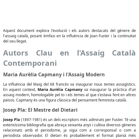
Aquest document explora l'evolució i els autors destacats del gènere de
l'assaig català, posant èmfasi en la influència de Joan Fuster i la continuïtat
del seu llegat.
Autors Clau en l'Assaig Català
Contemporani
Maria Aurèlia Capmany i l'Assaig Modern
La influència del Maig del 68 francès va inaugurar nous temes assagístics.
En aquest context,
Maria Aurèlia Capmany
va inaugurar la pràctica d'un
assaig modern, homologable pel to i els temes al que s'estava fent en altres
països. Capmany és una figura clàssica del pensament feminista català.
Josep Pla: El Mestre del Dietari
Josep Pla
(1897-1981) és un dels escriptors més admirats per Fuster. Té una
extensíssima bibliografia que abraça seixanta anys i cultiva diversos gèneres
relacionats amb el periodisme, ja sigui com a corresponsal o com a
periodista observador. El dietari és probablement el format planià més