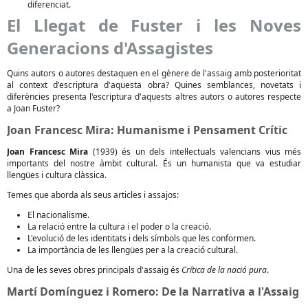
diferenciat.
El Llegat de Fuster i les Noves
Generacions d'Assagistes
Quins autors o autores destaquen en el gènere de l'assaig amb posterioritat
al context d'escriptura d'aquesta obra? Quines semblances, novetats i
diferències presenta l'escriptura d'aquests altres autors o autores respecte
a Joan Fuster?
Joan Francesc Mira: Humanisme i Pensament Crític
Joan Francesc Mira
(1939) és un dels intel·lectuals valencians vius més
importants del nostre àmbit cultural. És un humanista que va estudiar
llengües i cultura clàssica.
Temes que aborda als seus articles i assajos:
El nacionalisme.
La relació entre la cultura i el poder o la creació.
L'evolució de les identitats i dels símbols que les conformen.
La importància de les llengües per a la creació cultural.
Una de les seves obres principals d'assaig és
Crítica de la nació pura
.
Martí Domínguez i Romero: De la Narrativa a l'Assaig