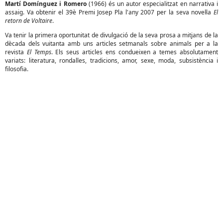
Martí Domínguez i Romero
(1966) és un autor especialitzat en narrativa i
assaig. Va obtenir el 39è Premi Josep Pla l'any 2007 per la seva novel·la
El
retorn de Voltaire
.
Va tenir la primera oportunitat de divulgació de la seva prosa a mitjans de la
dècada dels vuitanta amb uns articles setmanals sobre animals per a la
revista
El Temps
. Els seus articles ens condueixen a temes absolutament
variats: literatura, rondalles, tradicions, amor, sexe, moda, subsistència i
filosofia.