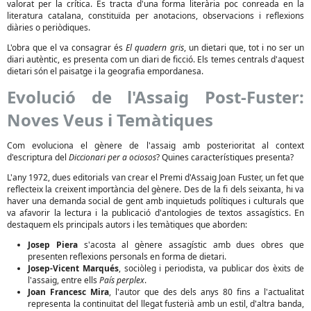
valorat per la crítica. Es tracta d'una forma literària poc conreada en la
literatura catalana, constituïda per anotacions, observacions i reflexions
diàries o periòdiques.
L'obra que el va consagrar és
El quadern gris
, un dietari que, tot i no ser un
diari autèntic, es presenta com un diari de ficció. Els temes centrals d'aquest
dietari són el paisatge i la geografia empordanesa.
Evolució de l'Assaig Post-Fuster:
Noves Veus i Temàtiques
Com evoluciona el gènere de l'assaig amb posterioritat al context
d'escriptura del
Diccionari per a ociosos
? Quines característiques presenta?
L'any 1972, dues editorials van crear el Premi d'Assaig Joan Fuster, un fet que
reflecteix la creixent importància del gènere. Des de la fi dels seixanta, hi va
haver una demanda social de gent amb inquietuds polítiques i culturals que
va afavorir la lectura i la publicació d'antologies de textos assagístics. En
destaquem els principals autors i les temàtiques que aborden:
Josep Piera
s'acosta al gènere assagístic amb dues obres que
presenten reflexions personals en forma de dietari.
Josep-Vicent Marqués
, sociòleg i periodista, va publicar dos èxits de
l'assaig, entre ells
País perplex
.
Joan Francesc Mira
, l'autor que des dels anys 80 fins a l'actualitat
representa la continuïtat del llegat fusterià amb un estil, d'altra banda,