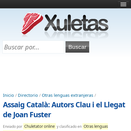
Inicio
¿Qué es esto?
Directorio
Selectividad
Chuletas para exámenes
Programa Chuletas
Inicio
/
Directorio
/
Otras lenguas extranjeras
/
Assaig Català: Autors Clau i el Llegat
de Joan Fuster
Chuletator online
Otras lenguas
Enviado por
y clasificado en