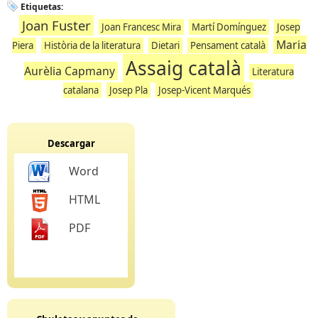
Etiquetas:
Joan Fuster
Joan Francesc Mira
Martí Domínguez
Josep
Maria
Piera
Història de la literatura
Dietari
Pensament català
Assaig català
Aurèlia Capmany
Literatura
catalana
Josep Pla
Josep-Vicent Marqués
Descargar
Word
HTML
PDF