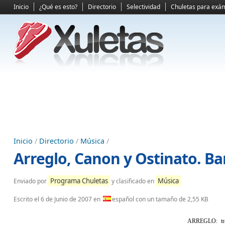
Inicio
¿Qué es esto?
Directorio
Selectividad
Chuletas para exá
Inicio
/
Directorio
/
Música
/
Arreglo, Canon y Ostinato. Ba
Programa Chuletas
Música
Enviado por
y clasificado en
Escrito el
6 de Junio de 2007
en
español con un tamaño de 2,55 KB
ARREGLO: tran