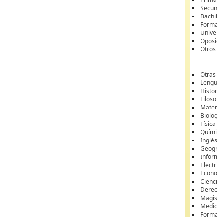
Secun
Bachil
Forma
Unive
Oposi
Otros
Otras
Lengua
Histor
Filoso
Matem
Biolo
Física
Quími
Inglé
Geogr
Infor
Electr
Econ
Cienci
Dere
Magis
Medic
Forma