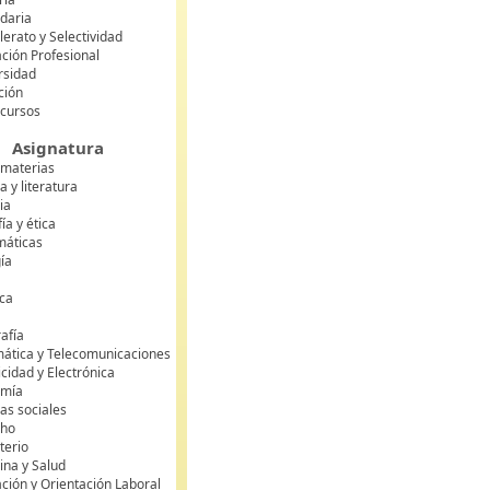
daria
lerato y Selectividad
ción Profesional
rsidad
ción
 cursos
Asignatura
 materias
 y literatura
ia
fía y ética
áticas
gía
ca
s
afía
mática y Telecomunicaciones
icidad y Electrónica
omía
as sociales
cho
terio
ina y Salud
ción y Orientación Laboral