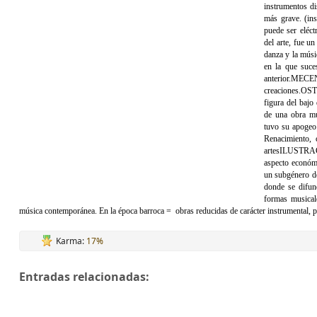
instrumentos dis
más grave. (in
puede ser eléct
del arte, fue un
danza y la mús
en la que suce
anterior.
MECENA
creaciones.
OSTI
figura del bajo
de una obra mu
tuvo su apogeo
Renacimiento, 
artes
ILUSTRACI
aspecto económi
un subgénero de
donde se difun
formas musicale
música contemporánea. En la época barroca = obras reducidas de carácter instrumental, p
Karma:
17%
Entradas relacionadas: