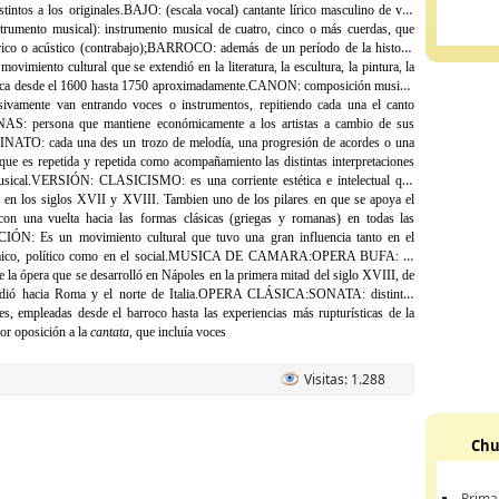
tintos a los originales.
BAJO: (escala vocal) cantante lírico masculino de voz
strumento musical): instrumento musical de cuatro, cinco o más cuerdas, que
rico o acústico (contrabajo);
BARROCO: además de un período de la historia
 movimiento cultural que se extendió en la literatura, la escultura, la pintura, la
ica desde el 1600 hasta 1750 aproximadamente.
CANON: composición musical
sivamente van entrando voces o instrumentos, repitiendo cada una el canto
S: persona que mantiene económicamente a los artistas a cambio de sus
NATO: cada una des un trozo de melodía, una progresión de acordes o una
 que es repetida y repetida como acompañamiento las distintas interpretaciones
sical.
VERSIÓN:
CLASICISMO: es una corriente estética e intelectual que
 en los siglos XVII y XVIII. Tambien uno de los pilares en que se apoya el
con una vuelta hacia las formas clásicas (griegas y romanas) en todas las
ÓN: Es un movimiento cultural que tuvo una gran influencia tanto en el
co, político como en el social.
MUSICA DE CAMARA:
OPERA BUFA: es
 la ópera que se desarrolló en Nápoles en la primera mitad del siglo XVIII, de
dió hacia Roma y el norte de Italia.
OPERA CLÁSICA:
SONATA: distintas
s, empleadas desde el barroco hasta las experiencias más rupturísticas de la
or oposición a la
cantata
, que incluía voces
Visitas: 1.288
Chu
Prima