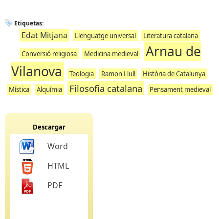
Etiquetas:
Edat Mitjana
Llenguatge universal
Literatura catalana
Arnau de
Conversió religiosa
Medicina medieval
Vilanova
Teologia
Ramon Llull
Història de Catalunya
Filosofia catalana
Mística
Alquímia
Pensament medieval
Descargar
Word
HTML
PDF