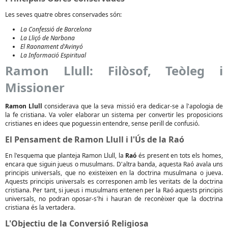
Les seves quatre obres conservades són:
La Confessió de Barcelona
La Lliçó de Narbona
El Raonament d'Avinyó
La Informació Espiritual
Ramon Llull: Filòsof, Teòleg i
Missioner
Ramon Llull
considerava que la seva missió era dedicar-se a l'apologia de
la fe cristiana. Va voler elaborar un sistema per convertir les proposicions
cristianes en idees que poguessin entendre, sense perill de confusió.
El Pensament de Ramon Llull i l'Ús de la Raó
En l'esquema que planteja Ramon Llull, la
Raó
és present en tots els homes,
encara que siguin jueus o musulmans. D'altra banda, aquesta Raó avala uns
principis universals, que no existeixen en la doctrina musulmana o jueva.
Aquests principis universals es corresponen amb les veritats de la doctrina
cristiana. Per tant, si jueus i musulmans entenen per la Raó aquests principis
universals, no podran oposar-s'hi i hauran de reconèixer que la doctrina
cristiana és la vertadera.
L'Objectiu de la Conversió Religiosa