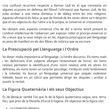
Una confusió recurrent respecte a Ramon Llull és el que s'esmenta en
algunes ocasions en defensa del filòsof: l'afirmació que Ramon Llull, de fet,
volia arribar a una mena d'entesa o de diàleg entre les tres religions.
Aquesta afirmació és falsa, ja que de l'estudi de les seves obres se'n desprèn
que el seu objectiu és dur l'altre a la fe pròpia, la conversió al cristianisme.
No obstant això, aquesta conversió s'ha de dur a terme tenint present la
condició intel·lectual de l'adversari, per exposar millor el principi universal (o
fer creure que la seva religió no en té). Aquesta preocupació pel llenguatge
es posa de manifest en els dos llibres de retòrica que va escriure.
La Preocupació pel Llenguatge i l'Ordre
Va donar molta importància al llenguatge i a l'ordre discursiu. Els noms reals
i les definicions d'un subjecte allunyen l'enteniment de l'error; els noms
relatius permeten la identificació d'uns noms relatius amb els altres. En
definitiva, els noms tenen un caràcter psicològic, s'enllacen amb l'enteniment
i la voluntat. Va buscar un llenguatge universal que pogués esdevenir
mètode, basat en un càlcul que permetés dirigir les disputes i arribar a
assolir la veritat.
La Figura Quaternària i els seus Objectius
És de destacar també l'ús que fa de la figura quaternària (aigua, aire, terra,
foc), que pren de la filosofia d'Escot Eriúgena. Els objectius de la figura són:
La conversió religiosa.