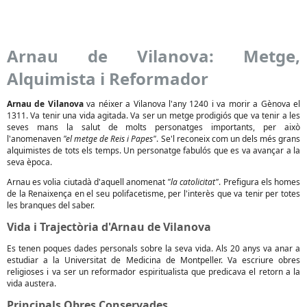
Arnau de Vilanova: Metge,
Alquimista i Reformador
Arnau de Vilanova
va néixer a Vilanova l'any 1240 i va morir a Gènova el
1311. Va tenir una vida agitada. Va ser un metge prodigiós que va tenir a les
seves mans la salut de molts personatges importants, per això
l'anomenaven
"el metge de Reis i Papes"
. Se'l reconeix com un dels més grans
alquimistes de tots els temps. Un personatge fabulós que es va avançar a la
seva època.
Arnau es volia ciutadà d'aquell anomenat
"la catolicitat"
. Prefigura els homes
de la Renaixença en el seu polifacetisme, per l'interès que va tenir per totes
les branques del saber.
Vida i Trajectòria d'Arnau de Vilanova
Es tenen poques dades personals sobre la seva vida. Als 20 anys va anar a
estudiar a la Universitat de Medicina de Montpeller. Va escriure obres
religioses i va ser un reformador espiritualista que predicava el retorn a la
vida austera.
Principals Obres Conservades