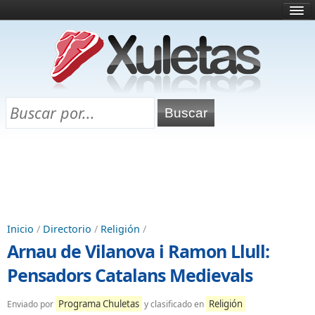
Inicio
¿Qué es esto?
Directorio
Selectividad
Chuletas para exámenes
Programa Chuletas
Inicio
/
Directorio
/
Religión
/
Arnau de Vilanova i Ramon Llull:
Pensadors Catalans Medievals
Programa Chuletas
Religión
Enviado por
y clasificado en