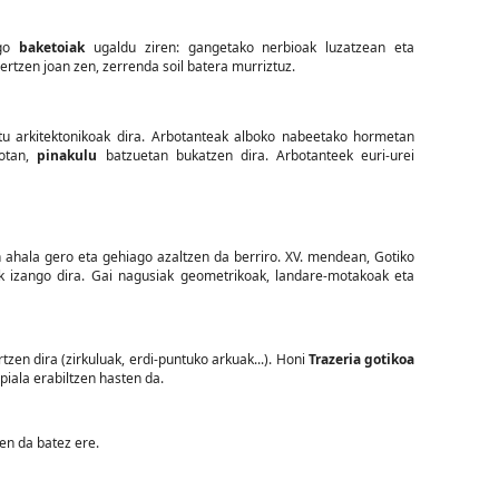
ago
baketoiak
ugaldu ziren: gangetako nerbioak luzatzean eta
rtzen joan zen, zerrenda soil batera murriztuz.
tu arkitektonikoak dira. Arbotanteak alboko nabeetako hormetan
kotan,
pinakulu
batzuetan bukatzen dira. Arbotanteek euri-urei
n ahala gero eta gehiago azaltzen da berriro. XV. mendean, Gotiko
ak izango dira. Gai nagusiak geometrikoak, landare-motakoak eta
tzen dira (zirkuluak, erdi-puntuko arkuak...). Honi
Trazeria gotikoa
piala erabiltzen hasten da.
en da batez ere.