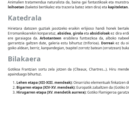
Animalien tratamendua naturalista da, baina gai fantastikoak eta munstro
leihoetan
(baketoi bertikalez eta trazeria batez ixten dira) eta
kapiteletan
.
Katedrala
Hirietara datozen guztiak jasotzeko eraikin erlijioso handi honek berta
Erromanikoarekin konparatuz,
absidea
,
girola
eta
absidioloak
ez dira erdi
ere garaiagoa da.
Arbotanteen
erabilera funtsezkoa da, alboko nabeek 
garrantzia galtzen dute, galeria estu bihurtuz (triforioa).
Dorrea
k ez du o
goiko aldean, berriz, kanpandegian, txapitel zorrotz batean (orratzean) buk
Bilakaera
Gotikoa Frantzian sortu zela jotzen da (Cîteaux, Chartres...). Hiru mend
apainduago bihurtuz.
Lehen etapa (XII-XIII. mendeak):
Oinarrizko elementuak finkatzen di
Bigarren etapa (XIV-XV. mendeak):
Europatik zabaltzen da (Gotiko In
Hirugarren etapa (XV. mendetik aurrera):
Gotiko Flamigeroa garatze