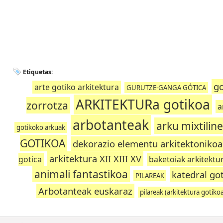
Etiquetas:
go
arte gotiko arkitektura
GURUTZE-GANGA GÓTICA
ARKITEKTURa gotikoa
zorrotza
a
arbotanteak
arku mixtilin
gotikoko arkuak
GOTIKOA
dekorazio elementu arkitektoniko
arkitektura XII XIII XV
gotica
baketoiak arkitektu
animali fantastikoa
katedral go
PILAREAK
Arbotanteak euskaraz
pilareak (arkitektura gotiko