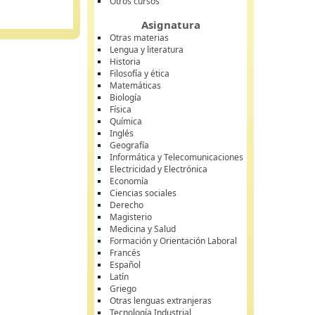
Otros cursos
Asignatura
Otras materias
Lengua y literatura
Historia
Filosofía y ética
Matemáticas
Biología
Física
Química
Inglés
Geografía
Informática y Telecomunicaciones
Electricidad y Electrónica
Economía
Ciencias sociales
Derecho
Magisterio
Medicina y Salud
Formación y Orientación Laboral
Francés
Español
Latín
Griego
Otras lenguas extranjeras
Tecnología Industrial