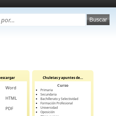
escargar
Chuletas y apuntes de...
Curso
Word
Primaria
Secundaria
HTML
Bachillerato y Selectividad
Formación Profesional
Universidad
PDF
Oposición