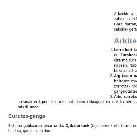
Arkitektura
zabaldu zen E
Garai hartan,
sakonak gerta
Arkit
Lerro bertik
du.
Zutabea
dira moldura 
nabean. Nab
bukatzen dira
Argitasun n
beiratez
esta
zorrotzak ho
gangak tartea
Arku zorrotz
presioak erdi-puntuko arkuenak baino txikiagoak dira. Arku berez
mixtilineoa
.
Gurutze-ganga
Sistema gotikoaren oinarria da.
Ojiba-arkuek
(fajoi-arkuek eta formero
helduta, ganga ixten dute.