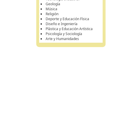
Geología
Música
Religión
Deporte y Educación Física
Diseño e Ingeniería
Plástica y Educación Artística
Psicología y Sociología
Arte y Humanidades