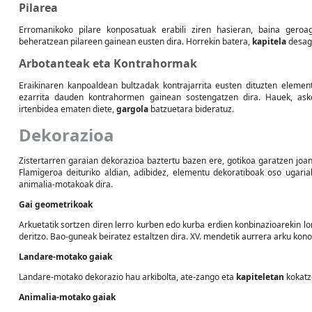
Pilarea
Erromanikoko pilare konposatuak erabili ziren hasieran, baina gero
beheratzean pilareen gainean eusten dira. Horrekin batera,
kapitela
desage
Arbotanteak eta Kontrahormak
Eraikinaren kanpoaldean bultzadak kontrajarrita eusten dituzten elemen
ezarrita dauden kontrahormen gainean sostengatzen dira. Hauek, as
irtenbidea ematen diete,
gargola
batzuetara bideratuz.
Dekorazioa
Zistertarren garaian dekorazioa baztertu bazen ere, gotikoa garatzen joa
Flamigeroa deituriko aldian, adibidez, elementu dekoratiboak oso ugari
animalia-motakoak dira.
Gai geometrikoak
Arkuetatik sortzen diren lerro kurben edo kurba erdien konbinazioarekin lor
deritzo. Bao-guneak beiratez estaltzen dira. XV. mendetik aurrera arku kono
Landare-motako gaiak
Landare-motako dekorazio hau arkibolta, ate-zango eta
kapiteletan
kokatz
Animalia-motako gaiak