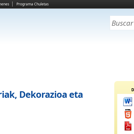
menes
Programa Chuletas
D
riak, Dekorazioa eta