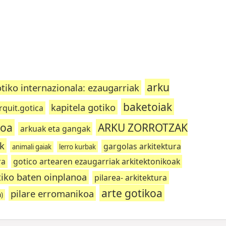
arku
tiko internazionala: ezaugarriak
baketoiak
kapitela gotiko
rquit.gotica
eoa
ARKU ZORROTZAK
arkuak eta gangak
ak
gargolas arkitektura
animali gaiak
lerro kurbak
ra
gotico artearen ezaugarriak arkitektonikoak
tiko baten oinplanoa
pilarea- arkitektura
arte gotikoa
pilare erromanikoa
a)