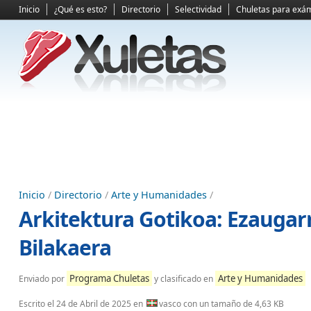
Inicio
¿Qué es esto?
Directorio
Selectividad
Chuletas para exá
Inicio
/
Directorio
/
Arte y Humanidades
/
Arkitektura Gotikoa: Ezaugar
Bilakaera
Programa Chuletas
Arte y Humanidades
Enviado por
y clasificado en
Escrito el
24 de Abril de 2025
en
vasco con un tamaño de 4,63 KB