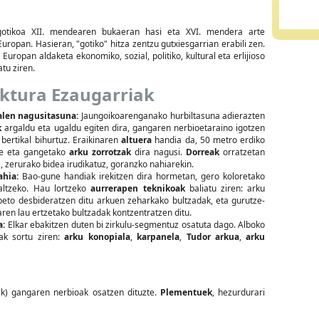
 gotikoa XII. mendearen bukaeran hasi eta XVI. mendera arte
uropan. Hasieran, "gotiko" hitza zentzu gutxiesgarrian erabili zen.
 Europan aldaketa ekonomiko, sozial, politiko, kultural eta erlijioso
tu ziren.
ektura Ezaugarriak
alen nagusitasuna:
Jaungoikoarenganako hurbiltasuna adierazten
k
argaldu eta ugaldu egiten dira, gangaren nerbioetaraino igotzen
bertikal bihurtuz. Eraikinaren
altuera
handia da, 50 metro erdiko
e eta gangetako
arku zorrotzak
dira nagusi.
Dorreak
orratzetan
, zerurako bidea irudikatuz, goranzko nahiarekin.
ahia:
Bao-gune handiak irekitzen dira hormetan, gero koloretako
ltzeko. Hau lortzeko
aurrerapen teknikoak
baliatu ziren: arku
beto desbideratzen ditu arkuen zeharkako bultzadak, eta gurutze-
ren lau ertzetako bultzadak kontzentratzen ditu.
a:
Elkar ebakitzen duten bi zirkulu-segmentuz osatuta dago. Alboko
iak sortu ziren:
arku konopiala
,
karpanela
,
Tudor arkua
,
arku
ek) gangaren nerbioak osatzen dituzte.
Plementuek
, hezurdurari