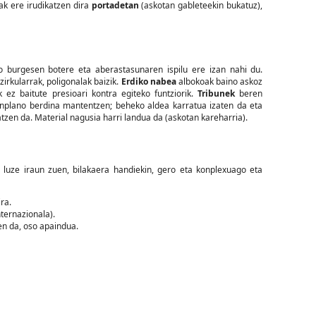
ak ere irudikatzen dira
portadetan
(askotan gableteekin bukatuz),
ko burgesen botere eta aberastasunaren ispilu ere izan nahi du.
zirkularrak, poligonalak baizik.
Erdiko nabea
albokoak baino askoz
ez baitute presioari kontra egiteko funtziorik.
Tribunek
beren
inplano berdina mantentzen; beheko aldea karratua izaten da eta
atzen da. Material nagusia harri landua da (askotan kareharria).
e luze iraun zuen, bilakaera handiekin, gero eta konplexuago eta
ra.
ternazionala).
n da, oso apaindua.