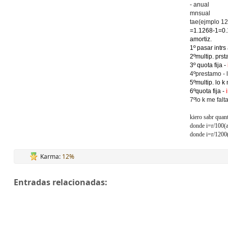
- anual
mnsual
tae(ejmplo 
=1.1268-1=0
amortiz.
1º pasar intrs 
2ºmultip. prs
3º quota fija -
4ºprestamo - 
5ºmultip. lo k 
6ºquota fija -
7ºlo k me falt
kiero sabr quan
donde i=r/100(a
donde i=r/1200
Karma:
12%
Entradas relacionadas: