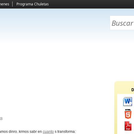
menes
Programa Chuletas
D
KB
amos dinro. krmos sabr en
cuanto
s transforma: