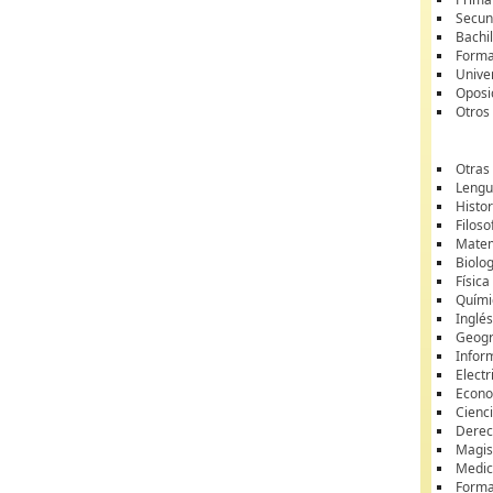
Secun
Bachil
Forma
Unive
Oposi
Otros
Otras
Lengua
Histor
Filoso
Matem
Biolo
Física
Quími
Inglé
Geogr
Infor
Electr
Econ
Cienci
Dere
Magis
Medic
Forma