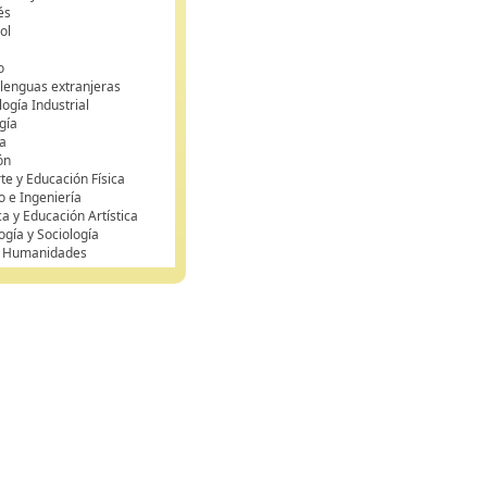
és
ol
o
 lenguas extranjeras
ogía Industrial
gía
a
ón
te y Educación Física
o e Ingeniería
ca y Educación Artística
ogía y Sociología
y Humanidades