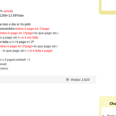
12%
anual
)
.1268=12.68%tae
a mss o dia si t lo pidn
tamoxintrés=
intres k pago en 1ºpago
intres k pago en 1ºpago
=lo que pago sin i
lo q pago sin i=
lo k me falta
m falta x i= i k pago n l 2º
intres k pago en 2ºpago
=lo que pago sin i
a - lo que pago sin i =
lo k falta x pagar
to e d pagar(cantidads =)
nual)
(mens)
Visitas: 2.620
Chu
Prima