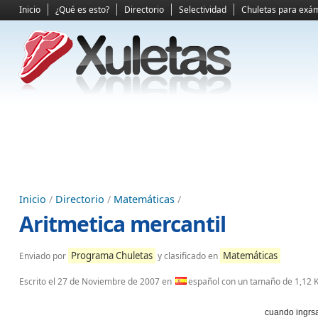
Inicio
¿Qué es esto?
Directorio
Selectividad
Chuletas para exá
Inicio
/
Directorio
/
Matemáticas
/
Aritmetica mercantil
Programa Chuletas
Matemáticas
Enviado por
y clasificado en
Escrito el
27 de Noviembre de 2007
en
español con un tamaño de 1,12 
cuando ingrs