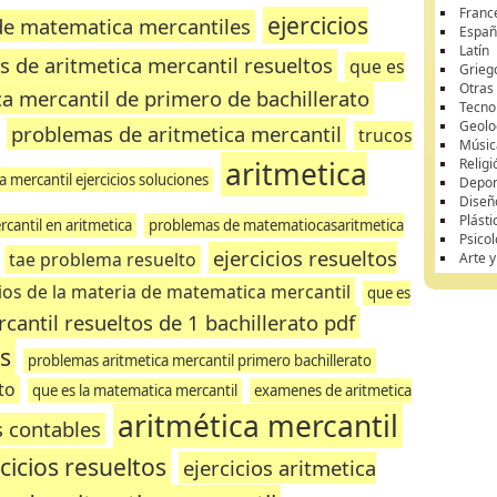
Franc
ejercicios
 de matematica mercantiles
Españ
Latín
os de aritmetica mercantil resueltos
que es
Grieg
Otras
ica mercantil de primero de bachillerato
Tecnol
Geolo
problemas de aritmetica mercantil
trucos
Músic
aritmetica
Religi
 mercantil ejercicios soluciones
Depor
Diseñ
Plásti
cantil en aritmetica
problemas de matematiocasaritmetica
Psicol
ejercicios resueltos
tae problema resuelto
Arte 
cios de la materia de matematica mercantil
que es
antil resueltos de 1 bachillerato pdf
os
problemas aritmetica mercantil primero bachillerato
to
que es la matematica mercantil
examenes de aritmetica
aritmética mercantil
s contables
cicios resueltos
ejercicios aritmetica