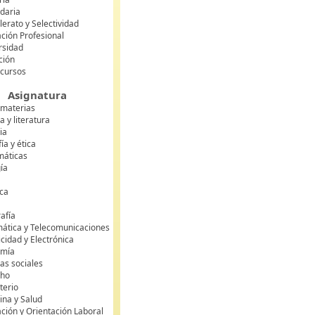
daria
lerato y Selectividad
ción Profesional
rsidad
ción
 cursos
Asignatura
 materias
 y literatura
ia
fía y ética
áticas
gía
ca
s
afía
mática y Telecomunicaciones
icidad y Electrónica
omía
as sociales
cho
terio
ina y Salud
ción y Orientación Laboral