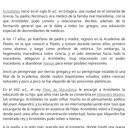
Aristóteles
nació en el siglo IV a.C. en Estagira, una ciudad en el noroeste de
Grecia. Su padre, Nicómaco, era médico de la familia real macedonia, con la
que Aristóteles pudo convivir y relacionarse. Recibió, además de la
formación general que se le daba a todos los griegos, una educación
especial de descendientes de médicos.
A los 17 años, ya huérfano de padre y madre, ingresó en la Academia de
Platón, en la que conoció a Platón, y estuvo durante varios años, primero
como alumno, y luego como profesor de retórica. Sin embargo, la
hegemonía macedónica sobre Grecia, y el odio ateniense hacia todo lo
macedonio, obligaron a Aristóteles, muy relacionado con el poder
macedonio, a abandonar
Atenas
para evitar posibles represiones.
Inició un peregrinaje por tierras griegas,
y en su peregrinaje estableció una
filial de la Academia, donde realizó importantes estudios sobre ciencias
naturales y poco a poco se fue alejando de las posiciones platónicas.
En el 342 a.C., el rey
Filipo de Macedonia
le encargó a Aristóteles la
educación de su hijo, que años más tarde se convertiría en
Alejandro Magno
.
Sin embargo, Aristóteles no pudo influir mucho en el pensamiento político
del joven Alejandro, y su educación se vio interrumpida
cuando éste tuvo que
encargarse de la regencia en ausencia de Filipo. Aristóteles volvió a Estagira,
donde pasó unos años de concentración intelectual, hasta que Alejandro fue
nombrado rey y Aristóteles pudo volver a Atenas.
A la vuelta a la polis más querida por el estagirita, donde fundó una nueva