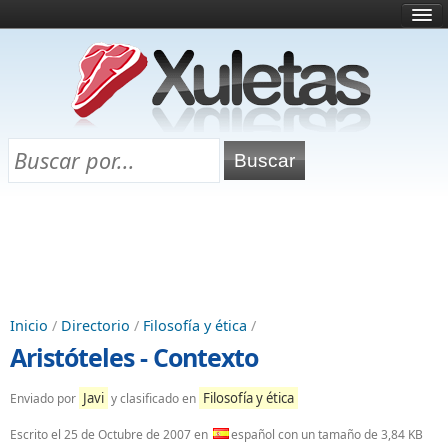
Inicio
¿Qué es esto?
Directorio
Selectividad
Chuletas para exámenes
Programa Chuletas
Inicio
/
Directorio
/
Filosofía y ética
/
Aristóteles - Contexto
Javi
Filosofía y ética
Enviado por
y clasificado en
Escrito el
25 de Octubre de 2007
en
español con un tamaño de 3,84 KB