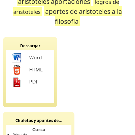
aristoteles aportaciones
logros de
aportes de aristoteles a la
aristoteles
filosofia
Descargar
Word
HTML
PDF
Chuletas y apuntes de...
Curso
Primaria