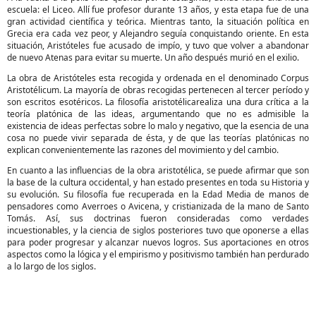
escuela: el Liceo. Allí fue profesor durante 13 años, y esta etapa fue de una
gran actividad científica y teórica. Mientras tanto, la situación política en
Grecia era cada vez peor, y Alejandro seguía conquistando oriente. En esta
situación, Aristóteles fue acusado de impío, y tuvo que volver a abandonar
de nuevo Atenas para evitar su muerte. Un año después murió en el exilio.
La obra de Aristóteles esta recogida y ordenada en el denominado Corpus
Aristotélicum. La mayoría de obras recogidas pertenecen al tercer período y
son escritos esotéricos. La filosofía aristotélica
realiza una dura crítica a la
teoría platónica de las ideas, argumentando que no es admisible la
existencia de ideas perfectas sobre lo malo y negativo, que la esencia de una
cosa no puede vivir separada de ésta, y de que las teorías platónicas no
explican convenientemente las razones del movimiento y del cambio.
En cuanto a las influencias de la obra aristotélica, se puede afirmar que son
la base de la cultura occidental, y han estado presentes en toda su Historia y
su evolución. Su filosofía fue recuperada en la Edad Media de manos de
pensadores como Averroes o Avicena, y cristianizada de la mano de Santo
Tomás. Así, sus doctrinas fueron consideradas como verdades
incuestionables, y la ciencia de siglos posteriores tuvo que oponerse a ellas
para poder progresar y alcanzar nuevos logros. Sus aportaciones en otros
aspectos como la lógica y el empirismo y positivismo también han perdurado
a lo largo de los siglos.