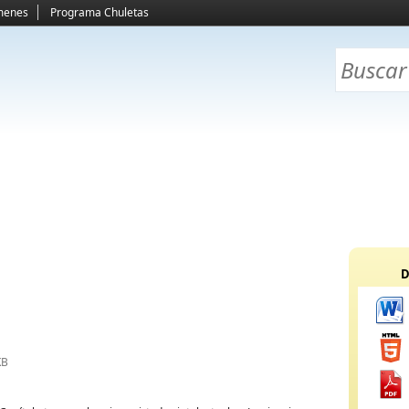
menes
Programa Chuletas
D
KB