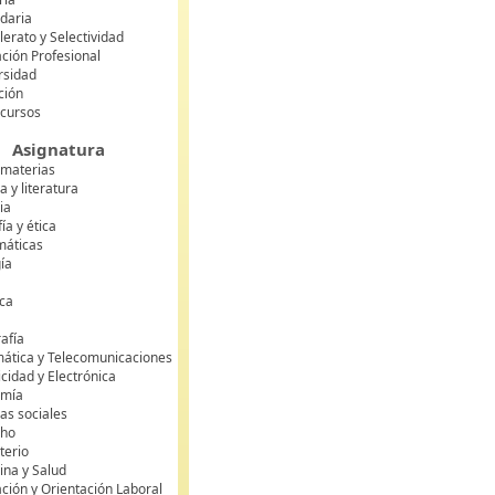
daria
lerato y Selectividad
ción Profesional
rsidad
ción
 cursos
Asignatura
 materias
 y literatura
ia
fía y ética
áticas
gía
ca
s
afía
mática y Telecomunicaciones
icidad y Electrónica
omía
as sociales
cho
terio
ina y Salud
ción y Orientación Laboral