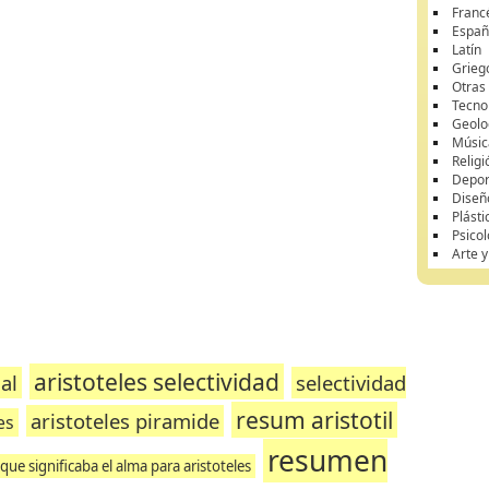
Franc
Españ
Latín
Grieg
Otras
Tecnol
Geolo
Músic
Religi
Depor
Diseñ
Plásti
Psicol
Arte 
aristoteles selectividad
al
selectividad
resum aristotil
aristoteles piramide
es
resumen
que significaba el alma para aristoteles