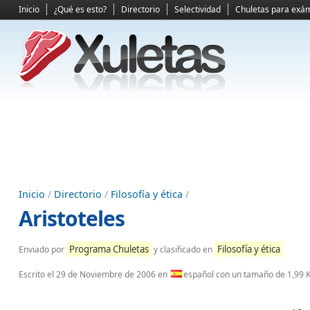
Inicio
¿Qué es esto?
Directorio
Selectividad
Chuletas para exá
Inicio
/
Directorio
/
Filosofía y ética
/
Aristoteles
Programa Chuletas
Filosofía y ética
Enviado por
y clasificado en
Escrito el
29 de Noviembre de 2006
en
español con un tamaño de 1,99 