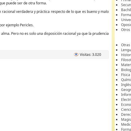
 que puede ser de otra forma.
Secun
Bachil
ión racional verdadera y práctica respecto de lo que es bueno y malo
Forma
Unive
Oposi
por ejemplo Pericles.
Otros
 alma. Pero no es solo una disposición racional ya que la prudencia
Otras
Lengua
Visitas: 3.020
Histor
Filoso
Matem
Biolo
Física
Quími
Inglé
Geogr
Infor
Electr
Econ
Cienci
Dere
Magis
Medic
Forma