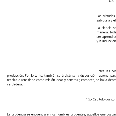
4.3.-
Las virtudes
sabiduría y el
La ciencia s
manera. Toda 
ser aprendido
y la inducción
Entre las co
producción. Por lo tanto, también será distinta la disposición racional pa
técnica o arte tiene como misión idear y construir, entonces, se halla de
verdadera.
4.5.- Capítulo quinto:
La prudencia se encuentra en los hombres prudentes, aquellos que busca