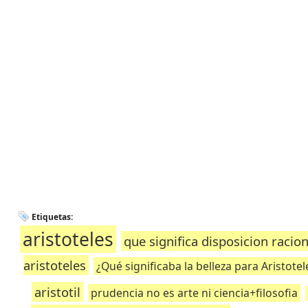
Etiquetas:
aristoteles
que significa disposicion racion
aristoteles
¿Qué significaba la belleza para Aristotel
aristotil
prudencia no es arte ni ciencia+filosofia