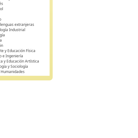
és
ol
o
 lenguas extranjeras
ogía Industrial
gía
a
ón
te y Educación Física
o e Ingeniería
ca y Educación Artística
ogía y Sociología
y Humanidades