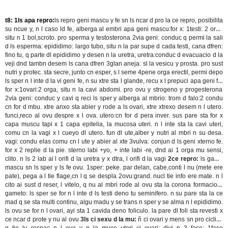
t8: 1ls apa repro:
ls repro geni mascu y fe sn ls ncar d pro la ce repro, posibilita
su ncue y, n l caso ld fe, alberga al embri
apa geni mascu:
for x: 1testi: 2 orga
situ n 1 bol,scroto. pro sperma y testosterona 2via geni: conduc q permi la sali
d ls esperma: epididimo: largo tubo, situ n la par supe d cada testi, cana dfren:
fino tu, q parte dl epididimo y desen n la uretra, uretra:conduc d evacuacio d la
veji dnd tambn desem ls cana dfren 3glan aneja: sl la vesicu y prosta. pro sust
nutri y protec. sta secre, junto cn esper, s l seme 4pene orga erectil, permi depo
ls sper n l inte d la vi geni fe, n su xtre sta l glande, recu x l prepuci
apa geni fe:
for x:1ovari:2 orga, situ n la cavi abdomi. pro ovu y strogeno y progesterona
2via geni: conduc y cavi q reci ls sper y alberga al mbrio: trom d falo:2 condu
cn for d mbu. xtre anxo sta abier y rode a ls ovari, xtre xtrexo desem n l utero.
funci,reco al ovu despre x l ova. utero:cn for d pera inver. sus pare sta for x
capa muscu tapi x 1 capa epitelia, la mucosa uteri. n l inte sta la cavi uteri,
comu cn la vagi x l cueyo dl utero. fun dl ute,alber y nutri al mbri n su desa.
vagi: condu elas comu cn l ute y abier al xte 3vulva: conjun d ls geni xterno fe.
for x 2 replie d la pie. sterno labi +yo, + inte labi -re, dnd ai 1 orga mu sensi,
clito. n ls 2 lab ai l orifi d la uretra y x dtra, l orifi d la vagi
2ce repro:
ls game
mascu sn ls sper y ls fe ovu. 1sper: peke. par delan, cabe,conti l nu (mete ere
pate), pega a l tie flage,cn l q se despla 2ovu:grand. nucl tie info ere mate. n l
cito ai sust d reser, l vitelo, q nu al mbri rode al ovu sta la corona
formacio d
gameto:
ls sper se for n l inte d ls testi deno tu seminifero. n su pare sta la ce
mad q se sta multi continu, algu madu y se trans n sper y se alma n l epididimo.
ls ovu se for n l ovari, ayi sta 1 cavida deno foliculo. la pare dl foli sta revesti x
ce ncar d prote y nu al ovu
3ls ci sexu d la mu:
ñ ci ovari y mens sn pro ciclico