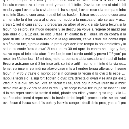
q tie lu respac n l ova y n la muco uteri
ci ovari:
divi n 3 fase: 1fase
folicula:caracteriza x l rapi creci y madu d 1 folicu 2ovula: se pro al abri l foli
madu y xpu l ovulo a la cavi abdomi. tra su xpul, l ovu s reco x la trompa e intro
n su inte 3fase d cuer ama: l res dl foli se trasfo n 1strcu residua deno cuer ama
ci mens:
tie lu d for para al ci ovari. d modo q la mucosa dl ute se ace + grue
crean 1 red d capi sanqui y preparan pa alber al ovu x si ste fuera fecun. si la
fecun no se pro, sta muco degene y se destru pa volve a regene
5
l naci:
l par
pue dura d 6 a 12 ora, se disti 3 fase: 1f. dilata: la k + dura, ini cn contra d la
pare dl ute. la ma va nota ls dolo n la regi abdomi, ca ve + fuer. sta contra mpu
a niño acia fue, q pro la dilata. la presi ejer ace k se rompa la bol amniotica y la
sali d su conte "rotu d awa" 2f.xpul: dura 30 mi apro. la contra sn + lige y fuer,
sta va mpu al feto acia afue. 1 ve fue, le cor l cordo umbili y provo l "1º yan" pa
respi bn 3f.alumbra: 15 mi des, mpie la contra q abia cesado cn l naci dl bebe
6repro asis:
pue se d 2 for
inse arti:
se intro artifi l seme, n l inte d la via geni
feme. sta insemi sta indi pa akeyo caso n ls q l ombre tenga alteracion l seme
fecun in vitro y trasfe d mbrio:
consi n consegi la fecun d ls ovu x ls espe n l
labo. la tecni s d la sigi for: 1obten d ovu: xtra directa dl ovari y se ana pa ele 1
2fecun d ls ovu: sto ovu xtra sn fecun x l se, ante coji n prove 3transfe d mbri:
des d ntre 48 y 72 ora se ana ls resul y se scoje ls ovu fecun, pa se inser n l ute
d la ma
reper socia:
la trasfe d mbri, plante pro etico y socia q sta regu x la lei
spaño sobre tecni d repro asis. la trasfe d mbri impli 1 proce d sele. se obti vari
ovu fecun d ls cua se uti 1s poko y ls d+ lo conge. l desti d sto preo, ya q s 1 pro