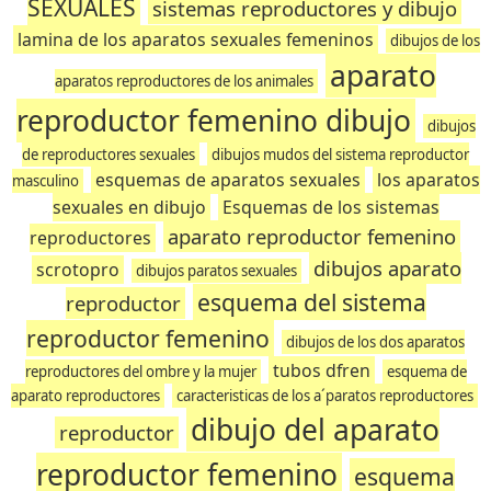
SEXUALES
sistemas reproductores y dibujo
lamina de los aparatos sexuales femeninos
dibujos de los
aparato
aparatos reproductores de los animales
reproductor femenino dibujo
dibujos
de reproductores sexuales
dibujos mudos del sistema reproductor
esquemas de aparatos sexuales
los aparatos
masculino
sexuales en dibujo
Esquemas de los sistemas
aparato reproductor femenino
reproductores
dibujos aparato
scrotopro
dibujos paratos sexuales
esquema del sistema
reproductor
reproductor femenino
dibujos de los dos aparatos
tubos dfren
reproductores del ombre y la mujer
esquema de
aparato reproductores
caracteristicas de los a´paratos reproductores
dibujo del aparato
reproductor
reproductor femenino
esquema