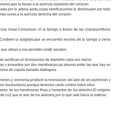
nares,que la llevan a la auricula izquierda del corazon.
nada por la arteria aorta,cuyas ramificaciones la disminuyen por todo
enas cavas,a la auricula derecha del corazon.
cosa nasal.Comunican cn la faringe a traves de las coanas(orificios
.Contiene la epiglotis,que se encuentra encima de la laringe y cierra
 que vibran y nos permiten emitir sonidos.
 se ramifican en bronquiolos de diametro cada vez menor.
llas y envueltos por dos membranas,las pleuras,entre las que hay un
forma de cupula llamado diafragma.
pulmones,y viceversa.produce la renovacion del aire de los pulmones y
on involuntarios,aunque tenemos cierto control sobre ellos.
 traves de las membranas finas y humedas de los alveolos.El oxigeno
 co2 que el aire de los alveolos,por lo que sale hacia el exterior.