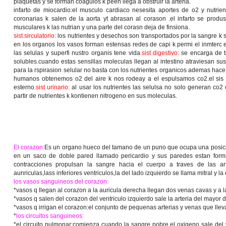
plaquetas y se forman coagulos k peen llega a obstruir la arteria.
infarto de miocardio:el musculo cardiaco nesesita aportes de o2 y nutrien
coronarias k salen de la aorta yt abrasan al corason .el infarto se prod
musculares k las nutrian y una parte del corasn deja de finsiona.
sist.sirculatorio:
los nutrientes y desechos son transportados por la sangre k s
en los organos los vasos forman estensas redes de capi k permi el inmterc e
las selulas y superfi nustro organis tene vida.
sist digestivo:
se encarga de t
solubles.cuando estas sensillas moleculas llegan al intestino atraviesan su
para la rspirasion selular no basta con los nutrientes organicos ademas hace
humanos obtenemos o2 del aire k nos rodeay a el espulsamos co2.el sis re
esterno.
sist urinario:
al usar los nutrientes las selulsa no solo generan co2
partir de nutrientes k kontienen nitrogeno en sus moleculas.
El corazon:
Es un organo hueco del tamano de un puno que ocupa una posicio
en un saco de doble pared llamado pericardio y sus paredes estan forma
contracciones propulsan la sangre hacia el cuerpo a traves de las art
aunriculas,lass inferiores ventriculos,la del lado izquierdo se llama mitral y la
los vasos sanguineos del corazon:
*vasos q llegan al corazon a la auricula derecha llegan dos venas cavas y a 
*vasos q salen del corazon del ventriculo izquierdo sale la arteria del mayor d
*vasos q irrigan el corazon:el conjunto de pequenas arterias y venas que lleva
*
los circuitos sanguineos:
*el circuito pulmonar:comienza cuando la sangre pobre el oxigeno sale del v