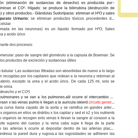
ón (eliminación de sustancias de desecho) es producida por:-
iminan el CO²- Hígado: se produce la bilirrubina (destrucción de
s) y otros productos.- Glándulas Sudoríparas: eliminan el H²O y sales
parato Urinario:
se eliminan productos tóxicos procedentes del
celular
ormada en las neuronas) es un liquido formado por H²O, Sales
ea y acido úrico
iante dos procesos:
glomerular: paso de sangre del glomérulo a la capsula de Bowman. Se
, los productos de excreción y sustancias útiles
 tubular: Las sustancias filtradas son absorbidas de nuevo a lo largo
on recogidas por los capilares que rodean a la neurona y retornan al
latorio, excepto la urea y el acido úrico. De cada 125 ml, solo se
de orina
e desecho y el CO²)
s pulmonares y se van a los pulmones.alli ocurre el intercambio de
asn x las venas pulmo k llegan a la auricula iskierd.
circuito general
 una curva llama cayado de la aorta y se ramifica en gandes arteria
 organos.en ellos se distribu x los capilar y sed el o2 y los nutrients
ls organos se recogen enls venas k llevan la sangre al corason a la
rte superio del cuerpo y la vena caba supe k llega de la parte
e las arterias k ocurre al depositar dentro de las arterias placas
estrexa la pared dura y rugosa.a las rugosidades se adhieren las