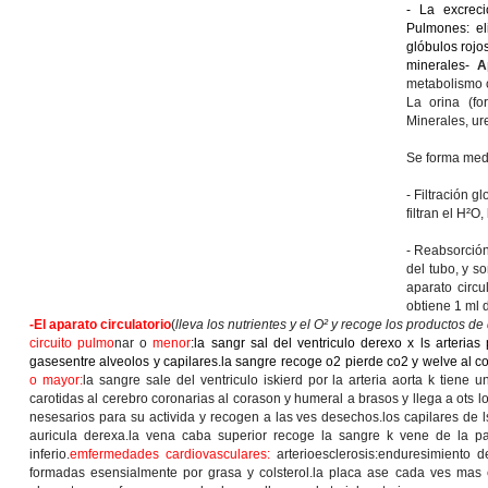
- La excreci
Pulmones: el
glóbulos rojo
minerales-
A
metabolismo 
La orina (f
Minerales, ur
Se forma med
- Filtración 
filtran el H²O
- Reabsorción
del tubo, y s
aparato circu
obtiene 1 ml 
-El aparato circulatorio
(
lleva los nutrientes y el O² y recoge los productos d
circuito pulmo
n
a
r
o
menor
:la sangr sal del ventriculo derexo x ls arteria
gasesentre alveolos y capilares.la sangre recoge o2 pierde co2 y welve al cor
o mayor:
la sangre sale del ventriculo iskierd por la arteria aorta k tiene
carotidas al cerebro coronarias al corason y humeral a brasos y llega a ots los
nesesarios para su activida y recogen a las ves desechos.los capilares de 
auricula derexa.la vena caba superior recoge la sangre k vene de la pa
inferio.
emfermedades cardiovasculares:
arterioesclerosis:enduresimiento d
formadas esensialmente por grasa y colsterol.la placa ase cada ves mas 