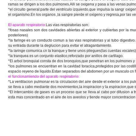
ramas se dirigen a los dos pulmones.Alli se oxigena y pasa a las venas pulmo
*el circuito general:parte del ventriculo izquierdo,que impulsa la sangr oxige
el organismo.En los organos ,la sangre pierde el oxigeno y regresa,por las v
El aparato respiratorio:
Las vias respiratorias son:
*fosas nasales son dos cavidades abiertas al exterior y cubiertas por la mu
posteriores)
*la faringe es un conducto comun a las vias respiratorias y al tubo digestivo
su entrada durante la deglucion para evitar el atragantamiento.
*la laringe comunica cn la tranque y tiene unos pliegues(las cuerdas vocales)
*la tranquea es un conjunto elastico,reforzado por anillos de cartilago.
*El arbol bronquial consta de dos bronquios,que penetran en los pulmones y
*los pulmones se encuentran en la cavidad toracica,protegidos por las costi
espacio reyeno de liquido.Estan separados del abdomen por un musculo cn 
el funcionamiendo del aparato respiratorio:
*La ventilacion pulmonar es la circulacion del aire desde el exterior a los 
se lleva a cabo mediante dos movimientos,la inspiracion y la espiracion,que s
*El intercambio de gases es un proceso que se lleva al cabo por difusion a
esta mas concentrado en el aire de los aveolos y tiende mayor concentracion de