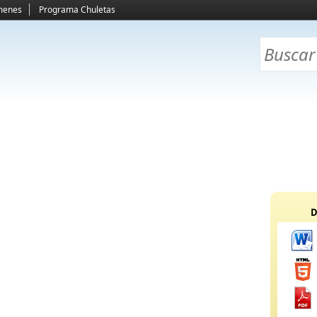
menes
Programa Chuletas
D