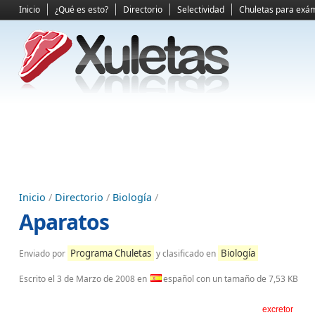
Inicio
¿Qué es esto?
Directorio
Selectividad
Chuletas para exá
Inicio
/
Directorio
/
Biología
/
Aparatos
Programa Chuletas
Biología
Enviado por
y clasificado en
Escrito el
3 de Marzo de 2008
en
español con un tamaño de 7,53 KB
excretor