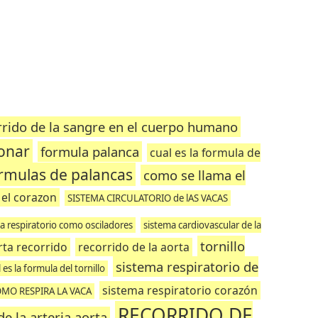
orrido de la sangre en el cuerpo humano
monar
formula palanca
cual es la formula de
rmulas de palancas
como se llama el
 el corazon
SISTEMA CIRCULATORIO de lAS VACAS
ma respiratorio como osciladores
sistema cardiovascular de la
tornillo
rta recorrido
recorrido de la aorta
sistema respiratorio de
 es la formula del tornillo
sistema respiratorio corazón
MO RESPIRA LA VACA
RECORRIDO DE
de la arteria aorta