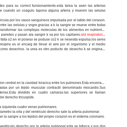
tes para su correct funsionamiento.esta tarea la asen las arterias
use cuando un coagulo tapona alguna arteria y mueren las selulas
ircula por los vasos sanguineos impulsada por el latido del corason.
ntre las eelulas y sngre.gracias a k la sangre se mueve entre todas
ransformar las complejas moleculas de los alimentos en nutrientes
s paredes y pasan ala sangre k va por los capilares.
sist respiratorio:
 falta o2.en el poseso se poduse co2 k se nesesita espulsa.los seres
spira es el encarg de llevar el aire por el organismo y el medio
 como desechos. la urea es otro poducto de desecho k se origina a
n central en la cavidad toracica entre los pulmones.Esta encerrado
das por un tejido muscular contractil denominado miocardio.Sus
erias.Esta dividido en cuatro camaras.las superiores se llaman
 del derecho tricuspide.
la izquierda cuatro venas pulmonares.
iametro la orta y del ventriculo derecho sale la arteria pulomonar.
n la sangre a los tejidos del propio corazon es el sistema coronario.
entriculo derecho por la arteria pulmonar;esta se bifurca y sus dos