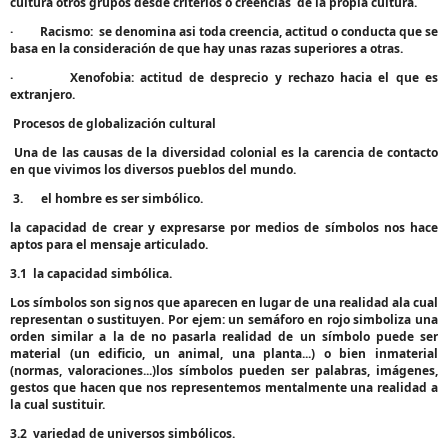
cultura otros grupos desde criterios o creencias
de la propia cultura.
·
Racismo:
se denomina asi toda creencia, actitud o conducta que se
basa en la consideración de que hay unas razas superiores a otras.
·
Xenofobia:
actitud de desprecio y rechazo hacia el que es
extranjero.
Procesos de globalización cultural
Una de las causas de la diversidad colonial es la carencia de contacto
en que vivimos los diversos pueblos del mundo.
3.
el hombre es ser simbólico.
la capacidad de crear y expresarse por medios de símbolos nos hace
aptos para el mensaje articulado.
3.1
la capacidad simbólica.
Los símbolos son signos que aparecen en lugar de una realidad ala cual
representan o sustituyen. Por ejem: un semáforo en rojo simboliza una
orden similar a la de no pasarla realidad de un símbolo puede ser
material (un edificio, un animal, una planta...) o bien inmaterial
(normas, valoraciones...)los símbolos pueden ser palabras, imágenes,
gestos que hacen que nos representemos mentalmente una realidad a
la cual sustituir.
3.2
variedad de universos simbólicos.