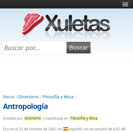
Inicio
¿Qué es esto?
Directorio
Selectividad
Chuletas para exámenes
Programa Chuletas
Inicio
/
Directorio
/
Filosofía y ética
/
Antropología
Anónimo
Filosofía y ética
Enviado por
y clasificado en
Escrito el
22 de Octubre de 2007
en
español con un tamaño de 8,47 KB