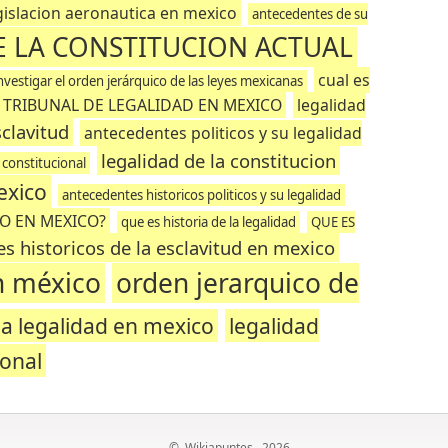
egislacion aeronautica en mexico
antecedentes de su
 LA CONSTITUCION ACTUAL
cual es
nvestigar el orden jerárquico de las leyes mexicanas
 TRIBUNAL DE LEGALIDAD EN MEXICO
legalidad
clavitud
antecedentes politicos y su legalidad
legalidad de la constitucion
 constitucional
exico
antecedentes historicos politicos y su legalidad
HO EN MEXICO?
que es historia de la legalidad
QUE ES
s historicos de la esclavitud en mexico
n méxico
orden jerarquico de
 la legalidad en mexico
legalidad
ional
©
Wikiapuntes
, 2026