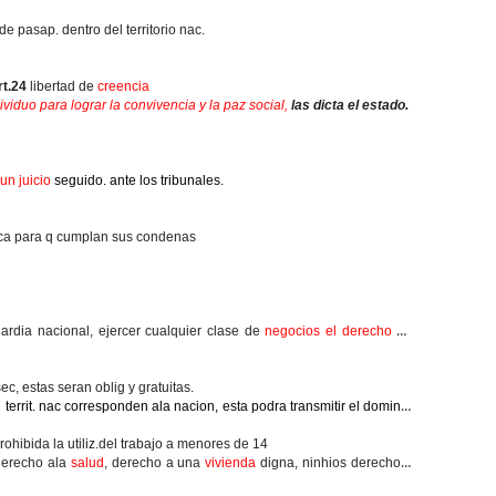
de pasap. dentro del territorio nac.
rt.24
libertad de
creencia
viduo para lograr la convivencia y la paz social,
las dicta el estado.
un juicio
seguido. ante los tribunales.
lica para q cumplan sus condenas
uardia nacional, ejercer cualquier clase de
negocios el derecho de
ec, estas seran oblig y gratuitas.
 territ. nac corresponden ala nacion, esta podra transmitir el dominio
prohibida la utiliz.del trabajo a menores de 14
derecho ala
salud
, derecho a una
vivienda
digna, ninhios derecho a