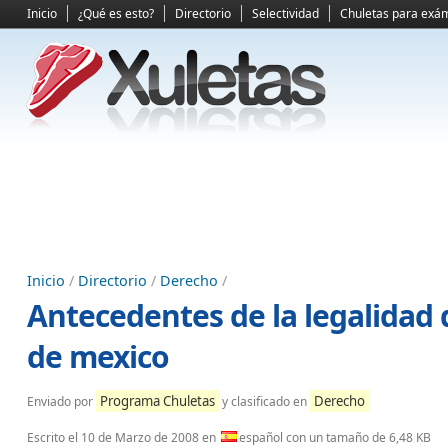
Inicio
¿Qué es esto?
Directorio
Selectividad
Chuletas para exá
Inicio
/
Directorio
/
Derecho
/
Antecedentes de la legalidad 
de mexico
Programa Chuletas
Derecho
Enviado por
y clasificado en
Escrito el
10 de Marzo de 2008
en
español con un tamaño de 6,48 KB