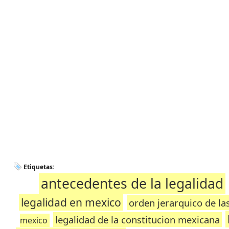
Etiquetas:
antecedentes de la legalidad
legalidad en mexico
orden jerarquico de la
legalidad de la constitucion mexicana
mexico