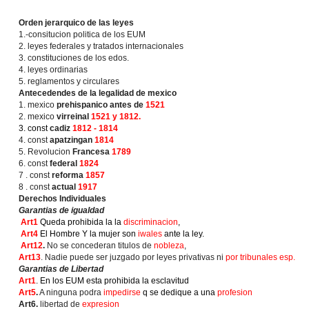
Orden jerarquico de las leyes
1.-consitucion politica de los EUM
2. leyes federales y tratados internacionales
3. constituciones de los edos.
4. leyes ordinarias
5. reglamentos y circulares
Antecedendes de la legalidad de mexico
1. mexico
prehispanico antes de
1521
2. mexico
virreinal
1521 y 1812.
3. const
cadiz
1812 - 1814
4. const
apatzingan
1814
5. Revolucion
Francesa
1789
6. const
federal
1824
7 . const
reforma
1857
8 . const
actual
1917
Derechos Individuales
Garantias de igualdad
Art1
Queda prohibida la la
discriminacion
,
Art4
El Hombre Y la mujer son
iwales
ante la ley.
Art12
.
No se concederan titulos de
nobleza
,
Art13
.
Nadie puede ser juzgado por leyes privativas ni
por tribunales esp.
Garantias de Libertad
Art1
. En los EUM esta prohibida la esclavitud
Art5
.
A ninguna podra
impedirse
q se dedique a una
profesion
Art6.
libertad de
expresion