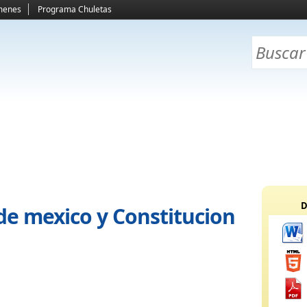
menes
Programa Chuletas
D
de mexico y Constitucion