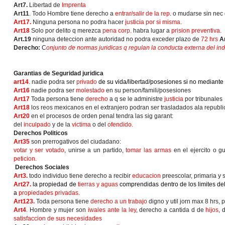
Art7.
Libertad de
Imprenta
Art11
.
Todo Hombre tiene derecho a
entrar/salir de la rep
. o mudarse sin nec 
Art17.
Ninguna persona no podra hacer
justicia por si misma
.
Art18
Solo por delito q merezca
pena corp.
habra lugar a
prision preventiva.
Art.19
ninguna deteccion ante autoridad no podra exceder plazo de
72 hrs
A
Derecho:
C
onjunto de normas juridicas q regulan la conducta externa del indi
Garantias de Seguridad juridica
art14
.
nadie podra ser
privado
de su vida/libertad/posesiones si no mediante
Art16
nadie podra ser
molestado
en su person/famili/posesiones
Art17
Toda persona tiene
derecho
a q se le administre
justicia
por tribunales
Art18
los reos mexicanos en el extranjero podran ser trasladados ala repub
Art20
en el procesos de orden penal tendra las sig garant:
del
inculpado
y de la
victima
o del
ofendido.
Derechos Politicos
Art35
son prerrogativos del ciudadano:
votar y ser votado
, unirse a un partido,
tomar las armas
en el ejercito o g
peticion.
Derechos Sociales
Art3.
todo individuo tiene derecho a recibir
educacion
preescolar, primaria y s
Art27.
la propiedad de
tierras y aguas
comprendidas dentro de los limites del
a
propiedades privadas
.
Art123.
Toda persona tiene
derecho a un trabajo
digno y util jorn max 8 hrs, 
Art4
. Hombre y mujer son
iwales ante la ley
, derecho a cantida d de
hijos
, 
satisfaccion de sus necesidades