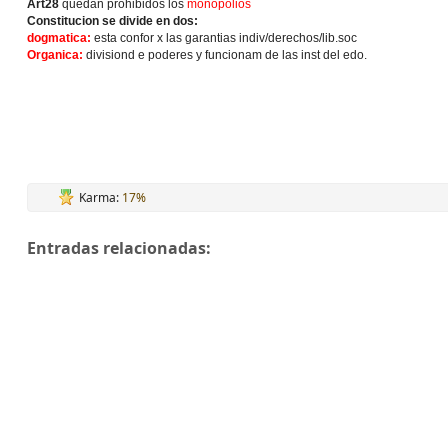
Art28
quedan prohibidos los
monopolios
Constitucion se divide en dos:
dogmatica:
esta confor x las garantias indiv/derechos/lib.soc
Organica:
divisiond e poderes y funcionam de las inst del edo.
Karma:
17%
Entradas relacionadas: