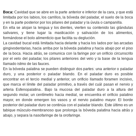
Boca:
Cavidad que se abre en la parte anterior e inferior de la cara, y que está
limitada por los labios, los carrillos, la bóveda del paladar, el suelo de la boca
y en la parte posterior por los pilares del paladar y la úvula o campanilla.
En ella se alojan la lengua y los dientes, vierten su contenido las glándulas
salivares, y tiene lugar la masticación y salivación de los alimentos,
formándose el bolo alimenticio que facilita su deglución.
La cavidad bucal está limitada hacia delante y hacia los lados por las arcadas
gingivodentarias, hacia arriba por la bóveda palatina y hacia abajo por el piso
de la boca. Hacia atrás, se comunica con la faringe por un orificio circunscrito
por el velo del paladar, los pilares anteriores del velo y la base de la lengua
llamado istmo de las fauces.
En la bóveda palatina se pueden distinguir dos partes: una anterior o paladar
duro, y una posterior o paladar blando. En el paladar duro es posible
encontrar en el tercio medial y anterior, un orificio llamado foramen incisivo,
que marca el límite del paladar primitivo, a través del cuál pasan el nervio y
arteria Esfenopalatina.. Bajo la mucosa del paladar duro a la altura del
segundo molar, un centímetro hacia medial, se encuentra el orificio palatino
mayor, en donde emergen los vasos y el nervio palatino mayor. El borde
posterior del paladar duro se continúa con el paladar blando. Este último es un
tabique músculo-membranoso que prolonga la bóveda palatina hacia atrás y
abajo, y separa la nasofaringe de la orofaringe.