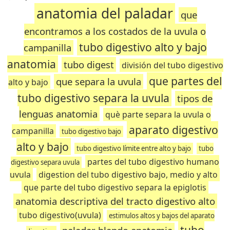
anatomia del paladar
que
encontramos a los costados de la uvula o
tubo digestivo alto y bajo
campanilla
anatomia
tubo digest
división del tubo digestivo
que partes del
que separa la uvula
alto y bajo
tubo digestivo separa la uvula
tipos de
lenguas anatomia
què parte separa la uvula o
aparato digestivo
campanilla
tubo digestivo bajo
alto y bajo
tubo digestivo límite entre alto y bajo
tubo
partes del tubo digestivo humano
digestivo separa uvula
uvula
digestion del tubo digestivo bajo, medio y alto
que parte del tubo digestivo separa la epiglotis
anatomia descriptiva del tracto digestivo alto
tubo digestivo(uvula)
estimulos altos y bajos del aparato
tubo