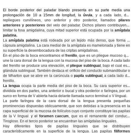
El borde posterior del paladar blando presenta en su parte media una
prolongación de 10 a 15mm de longitud, la
úvula
, y a cada lado, dos
repliegues curvilíneos, uno anterior y otro posterior, llamados
pilares
anteriores y posteriores
del velo del paladar. Dichos pilares contribuyen a
limitar la fosa amigdalina, cuya mitad superior está ocupada por la
amígdala
palatina.
La
amígdala palatina
está rodeada por un tejido más denso, que forma la
cápsula amigdalina. La cara medial de la amígdala es mamelonada y tiene en
su superficie la desembocadura de las criptas amigdalinas.
En el piso de la boca encontramos el
frenillo
, que es un pliegue mucoso que
une la cara dorsal de la lengua con la mucosa del piso de la boca. A cada lado
del frenillo se produce una elevación, el
pliegue sublingual
, bajo el cual esta
glándula sublingual. También destaca el orificio del conducto submandibular o
de Wharton que se abre en la carúncula o
papila sublingual
, a cada lado del
frenillo.
La lengua
ocupa la parte media del piso de la boca. Su cara superior está
dividida en dos partes, una anterior o bucal y otra posterior o faríngea, por un
surco en forma de V abierta hacia delante llamada surco terminal o V lingual.
La parte faríngea de la cara dorsal de la lengua presenta pequeñas
prominencias dispuestas oblicuamente, que son debidas a la presencia en la
capa superficial de la mucosa de folículos cuyo conjunto constituye las papilas
de la V lingual
.
y el
foramen caecum
, que es el remanente del conducto
Tirogloso. En el tercio posterior se encuentran las amígdalas linguales.
Hay diferentes tipos de papilas linguales que se distribuyen
característicamente en la superficie de la lengua. Las papilas
filiformes