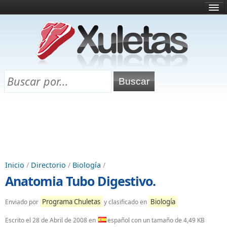
Inicio
¿Qué es esto?
Directorio
Selectividad
Chuletas para exámenes
Programa Chuletas
Inicio
/
Directorio
/
Biología
/
Anatomia Tubo Digestivo.
Programa Chuletas
Biología
Enviado por
y clasificado en
Escrito el
28 de Abril de 2008
en
español con un tamaño de 4,49 KB