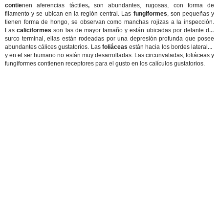
contie
nen aferencias táctiles
,
son abundantes, rugosas, con forma de
filamento y se ubican en la región central. Las
fungiformes
, son pequeñas y
tienen forma de hongo, se observan como manchas rojizas a la inspección.
Las
caliciformes
son las de mayor tamaño y están ubicadas por delante del
surco terminal, ellas están rodeadas por una depresión profunda que posee
abundantes cálices gustatorios. Las
foliáceas
están hacia los bordes laterales
y en el ser humano no están muy desarrolladas. Las circunvaladas, foliáceas y
fungiformes contienen receptores para el gusto en los calículos gustatorios.