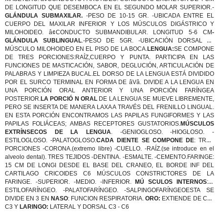
DE LONGITUD QUE DESEMBOCA EN EL SEGUNDO MOLAR SUPERIOR.-
GLÁNDULA SUBMAXILAR.
-PESO DE 10-15 GR. -UBICADA ENTRE EL
CUERPO DEL MAXILAR INFERIOR Y LOS MÚSCULOS DIGÁSTRICO Y
MILOHOIDEO. â¢CONDUCTO SUBMANDIBULAR. LONGITUD 5-6 CM
-
GLÁNDULA SUBLINGUAL
.-PESO DE 5GR. -UBICACIÓN DORSAL AL
MÚSCULO MILOHOIDEO EN EL PISO DE LA BOCA.
LENGUA:
SE COMPONE
DE TRES PORCIONES:RAÍZ,CUERPO Y PUNTA. PARTICIPA EN LAS
FUNCIONES DE MASTICACIÓN, SABOR, DEGLUCIÓN, ARTICULACIÓN DE
PALABRAS Y LIMPIEZA BUCAL.EL DORSO DE LA LENGUA ESTÁ DIVIDIDO
POR EL SURCO TERMINAL EN FORMA DE âVâ. DIVIDE A LA LENGUA EN
UNA PORCIÓN ORAL ANTERIOR Y UNA PORCIÓN FARÍNGEA
POSTERIOR.
LA PORCIÓ N ORAL
DE LA LENGUA SE MUEVE LIBREMENTE,
PERO SE INSERTA DE MANERA LAXA A TRAVÉS DEL FRENILLO LINGUAL.
EN ESTA PORCIÓN ENCONTRAMOS LAS PAPILAS FUNGIFORMES Y LAS
PAPILAS FOLIÁCEAS; AMBAS RECEPTORES GUSTATORIOS.
MÚSCULOS
EXTRÍNSECOS DE LA LENGUA
. -GENIOGLOSO. -HIOGLOSO. -
ESTILOGLOSO. -PALATOGLOSO.
CADA DIENTE SE COMPONE DE
: TRES
PORCIONES -CORONA.(extremo libre) -CUELLO. -RAÍZ.(se introduce en el
alveolo dental). TRES TEJIDOS -DENTINA. -ESMALTE. -CEMENTO.FARINGE:
15 CM DE LONGI DESDE EL BASE DEL CRANEO, EL BORDE INF DEL
CARTILAGO CRICOIDES C6 MÚSCULOS CONSTRICTORES DE LA
FARINGE. -SUPERIOR. -MEDIO. -INFERIOR.
MÚ SCULOS INTERNOS
: -
ESTILOFARÍNGEO. -PALATOFARÍNGEO. -SALPINGOFARÍNGEOESTA SE
DIVIDE EN 3 EN
NASO
: FUNCION RESPIRATORIA.
ORO:
EXTIENDE DE C2 -
C3 Y
LARINGO:
LATERAL Y DORSAL C3 - C6