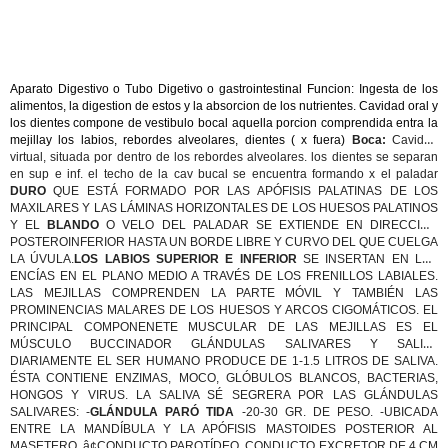
Aparato Digestivo o Tubo Digetivo o gastrointestinal Funcion: Ingesta de los
alimentos, la digestion de estos y la absorcion de los nutrientes. Cavidad oral y
los dientes compone de vestibulo bocal aquella porcion comprendida entra la
mejillay los labios, rebordes alveolares, dientes ( x fuera)
Boca:
Cavidad
virtual, situada por dentro de los rebordes alveolares. los dientes se separan
en sup e inf. el techo de la cav bucal se encuentra formando x el paladar
DURO
QUE ESTÁ FORMADO POR LAS APÓFISIS PALATINAS DE LOS
MAXILARES Y LAS LÁMINAS HORIZONTALES DE LOS HUESOS PALATINOS
Y EL
BLANDO
O VELO DEL PALADAR SE EXTIENDE EN DIRECCIÓN
POSTEROINFERIOR HASTA UN BORDE LIBRE Y CURVO DEL QUE CUELGA
LA ÚVULA.
LOS LABIOS SUPERIOR E INFERIOR
SE INSERTAN EN LAS
ENCÍAS EN EL PLANO MEDIO A TRAVÉS DE LOS FRENILLOS LABIALES.
LAS MEJILLAS COMPRENDEN LA PARTE MÓVIL Y TAMBIÉN LAS
PROMINENCIAS MALARES DE LOS HUESOS Y ARCOS CIGOMÁTICOS. EL
PRINCIPAL COMPONENETE MUSCULAR DE LAS MEJILLAS ES EL
MÚSCULO BUCCINADOR
GLÁNDULAS SALIVARES Y SALIVA
DIARIAMENTE EL SER HUMANO PRODUCE DE 1-1.5 LITROS DE SALIVA.
ÉSTA CONTIENE ENZIMAS, MOCO, GLÓBULOS BLANCOS, BACTERIAS,
HONGOS Y VIRUS. LA SALIVA SÉ SEGRERA POR LAS GLÁNDULAS
SALIVARES: -
GLÁNDULA PARÓ TIDA
-20-30 GR. DE PESO. -UBICADA
ENTRE LA MANDÍBULA Y LA APÓFISIS MASTOIDES POSTERIOR AL
MASETERO. â¢CONDUCTO PAROTÍDEO. CONDUCTO EXCRETOR DE 4 CM