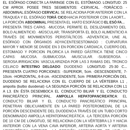
EL ESÓFAGO CONECTA LA FARINGE CON EL ESTÓMAGO. LONGITUD: 25
CM APROX. POSEE TRES SEGMENTOS: -CERVICAL. -TORÁCICO. -
ABDOMINAL.ESÓFAGO
CERVICA
L SE RELACIONA POR ANTERIOR CON LA
TRAQUEA Y EL ESÓFAGO
TORÁ CICO
HACIA POSTERIOR CON LA AORTA .
LA PORCIÓN
ABDOMINAL
PRESENTA EL HIATO ESOFÁGICO
EL ESÓ FAGO
PRESENTA TRES CAPAS. -MUCOSA; PERMITE EL DESLIZAMIENTO DEL
BOLO ALIMENTICIO. -MÚSCULAR; TRANSPORTA EL BOLO ALIMENTICIO A
TRAVÉS DE MOVIMIENTOS PERISTÁLTICOS. -ADVENTICIA; UNE AL
ESÓFAGO CON ÓRGANOS ADYACENTESESTOMAGO : CURVATURA
MAYOR Y MENOR SE DIVIDE EN 3 EN PORCION CARDIACA, CUERPO DEL
ESTOMAGO Y PORCION PILORICA LA PARED GÁSTRICA TIENE CINCO
CAPAS: -MUCOSA. -SUBMUCOSA. -MUSCULAR. -SUBSEROSA. -
SEROSA.IRRIGACION: VASCULARIZADA POR LAS 3 RAMAS DEL TRONCO
CELIACO
INTESTINO DELGADO
: DUODENO:
-
LONGITUD: 25-30 CM
PRESENTA CUATRO PORCIONES: -SUPERIOR, 5cm. -DESCENDENTE, 7-
10cm. -HORIZONTAL, 6-8 cm. -ASCENDENTE, 5cm
-
PRIMERA PORCIÓN DEL
DUODENO SE RELACIONA CON EL CUERPO DE LA VÉRTEBRA L1 ,
ampolla (bulbo duodenal) -LA SEGUNDA PORCIÓN SE RELACIONA CON L1
A L3. EN ÉSTA DESEMBOCA EL CONDUCTO BILIAR Y EL CONDUCTO
PANCREÁTICO PRINCIPAL.
AMPOLLA HEPATOPANCREATICA
: EL
CONDUCTO BILIAR Y EL CONDUCTO PANCREÁTICO PRINCIPAL
PENETRAN OBLICUAMENTE EN LA PARED POSTEROMEDIAL DE LA
PORCIÓN DESCENDENTE DEL DUODENO A TRAVÉS DE UN TUBO CORTO
DENOMINADO AMPOLLA HEPATOPANCREÁTICA. -LA TERCERA PORCIÓN
DE 10 CM DE LONGITUD, SE RELACIONA CON LA VÉRTEBRA L3 Y HACIA
ANTERIOR CON LA VENA CAVA INFERIOR, ARTERIA AORTA Y ARTERIA