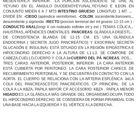
MESENTÉRICA INFERIOR. -LA PORCIÓN ASCENDENTE SE UNE AL
YEYUNO EN EL ÁNGULO DUODENOYEYUNAL.YEYUNO E ILEON EN
CONJUNTO MIDEN 6 A 7 MTS
INTESTINO GRUESO
: LONGITUD: 1 MT. SE
DIVIDE EN:
-CIEGO
(apéndice vermiforme).
-COLON
: ascendente,transverso,
descendente y sigmoide
-RECTO
(porcion terminal del int grueso 12-15 cm ) -
CONDUCTO ANAL
(longi 4 cm rodeado esfinter int y ext ) TENIAS CÓLICAS,
HAUSTRAS, APÉNDICES OMENTALES.
PANCREAS
: GLÁNDULA DIGESTIVA
DE CONSISTENCIA BLANDA DE 12-15 CM. ES UNA GLÁNDULA
ENDOCRINA ( SECRETA JUGO PANCREÁTICO) Y EXOCRINA( SECRETA
GLUCAGÓN E INSULINA). ESTÁ SITUADO EN LA REGIÓN EPIGÁSTRICA E
HIPOCONDRIO DERECHO A LA ALTURA DE L1-L3. SE COMPONE DE
CABEZA,CUELLO,CUERPO Y COLA.â¢
CUERPO DEL PÁ NCREAS
. POSEE
TRES CARAS: ANTERIOR, POSTERIOR, INFERIOR. LA CARA ANTERIOR
ESTÁ CUBIERTA POR PERITONEO. LA CARA POSTERIOR CARECE DE
RECUBRIMIENTO PERITONEAL Y SE ENCUENTRA EN CONTACTO CON LA
AORTA. EL CUERPO SE RELACIONA CON LA ARTERIA ESPLÉNICA. â¢LA
COLA DEL PANCREASCDTOS PANCREATICOS: CP PRINCIPAL: DE LA
COLA A LA KBZA, PAPILA MAYOR CP ACCESORIO: KBZA , PAPILA MENOR
HIGADO
:ES LA GLÁNDULA MÁS GRANDE DEL ORGANISMO.OCUPA TODO
EL HIPOCONDRIO DERECHO. SE CONSIDERA DE FORMA PIRAMIDAL CON
UNA BASE HACIA LA IZQUIERDA Y EL VÉRTICE A LA DERECHA.