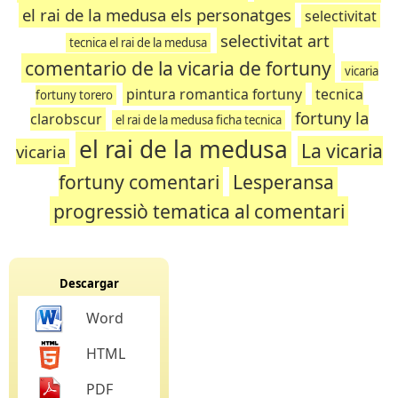
el rai de la medusa els personatges
selectivitat
selectivitat art
tecnica el rai de la medusa
comentario de la vicaria de fortuny
vicaria
pintura romantica fortuny
tecnica
fortuny torero
fortuny la
clarobscur
el rai de la medusa ficha tecnica
el rai de la medusa
La vicaria
vicaria
fortuny comentari
Lesperansa
progressiò tematica al comentari
Descargar
Word
HTML
PDF