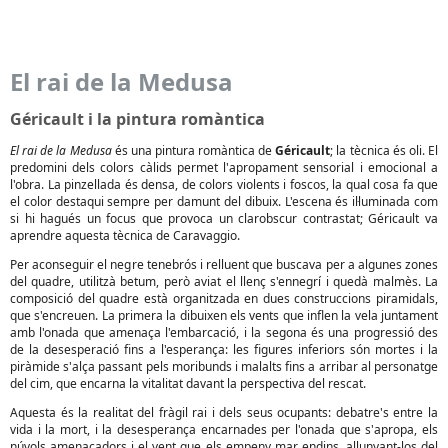
El rai de la Medusa
Géricault i la pintura romàntica
El rai de la Medusa
és una pintura romàntica de
Géricault
; la tècnica és oli. El
predomini dels colors càlids permet l'apropament sensorial i emocional a
l'obra. La pinzellada és densa, de colors violents i foscos, la qual cosa fa que
el color destaqui sempre per damunt del dibuix. L'escena és il·luminada com
si hi hagués un focus que provoca un clarobscur contrastat; Géricault va
aprendre aquesta tècnica de Caravaggio.
Per aconseguir el negre tenebrós i relluent que buscava per a algunes zones
del quadre, utilitzà betum, però aviat el llenç s'ennegrí i quedà malmès. La
composició del quadre està organitzada en dues construccions piramidals,
que s'encreuen. La primera la dibuixen els vents que inflen la vela juntament
amb l'onada que amenaça l'embarcació, i la segona és una progressió des
de la desesperació fins a l'esperança: les figures inferiors són mortes i la
piràmide s'alça passant pels moribunds i malalts fins a arribar al personatge
del cim, que encarna la vitalitat davant la perspectiva del rescat.
Aquesta és la realitat del fràgil rai i dels seus ocupants: debatre's entre la
vida i la mort, i la desesperança encarnades per l'onada que s'apropa, els
núvols amenaçadors i el vent que els empeny mar endins, allunyant-los del