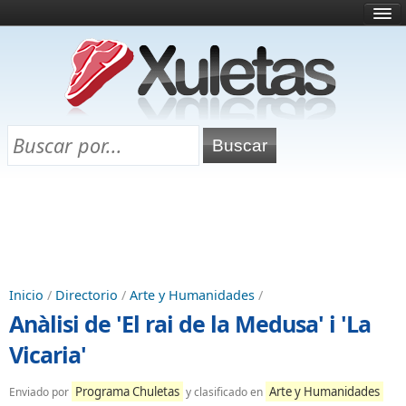
Inicio
¿Qué es esto?
Directorio
Selectividad
Chuletas para exámenes
Programa Chuletas
Inicio
/
Directorio
/
Arte y Humanidades
/
Anàlisi de 'El rai de la Medusa' i 'La
Vicaria'
Programa Chuletas
Arte y Humanidades
Enviado por
y clasificado en