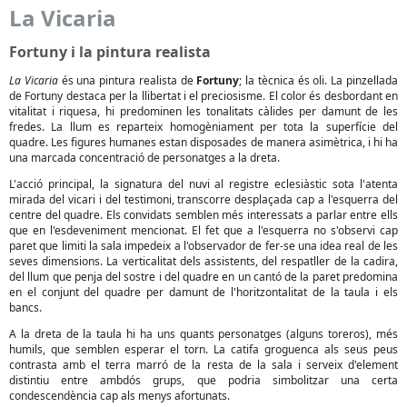
La Vicaria
Fortuny i la pintura realista
La Vicaria
és una pintura realista de
Fortuny
; la tècnica és oli. La pinzellada
de Fortuny destaca per la llibertat i el preciosisme. El color és desbordant en
vitalitat i riquesa, hi predominen les tonalitats càlides per damunt de les
fredes. La llum es reparteix homogèniament per tota la superfície del
quadre. Les figures humanes estan disposades de manera asimètrica, i hi ha
una marcada concentració de personatges a la dreta.
L'acció principal, la signatura del nuvi al registre eclesiàstic sota l'atenta
mirada del vicari i del testimoni, transcorre desplaçada cap a l'esquerra del
centre del quadre. Els convidats semblen més interessats a parlar entre ells
que en l'esdeveniment mencionat. El fet que a l'esquerra no s'observi cap
paret que limiti la sala impedeix a l'observador de fer-se una idea real de les
seves dimensions. La verticalitat dels assistents, del respatller de la cadira,
del llum que penja del sostre i del quadre en un cantó de la paret predomina
en el conjunt del quadre per damunt de l'horitzontalitat de la taula i els
bancs.
A la dreta de la taula hi ha uns quants personatges (alguns toreros), més
humils, que semblen esperar el torn. La catifa groguenca als seus peus
contrasta amb el terra marró de la resta de la sala i serveix d'element
distintiu entre ambdós grups, que podria simbolitzar una certa
condescendència cap als menys afortunats.