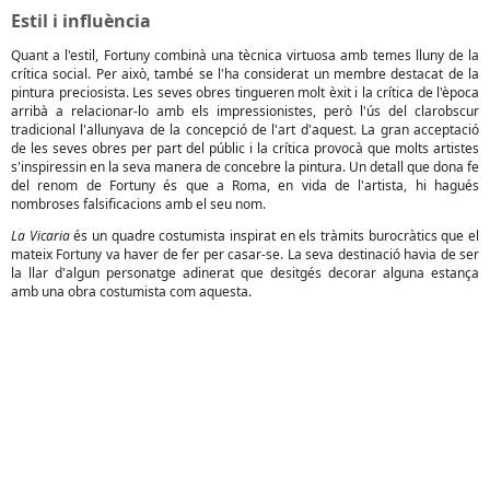
Estil i influència
Quant a l'estil, Fortuny combinà una tècnica virtuosa amb temes lluny de la
crítica social. Per això, també se l'ha considerat un membre destacat de la
pintura preciosista. Les seves obres tingueren molt èxit i la crítica de l'època
arribà a relacionar-lo amb els impressionistes, però l'ús del clarobscur
tradicional l'allunyava de la concepció de l'art d'aquest. La gran acceptació
de les seves obres per part del públic i la crítica provocà que molts artistes
s'inspiressin en la seva manera de concebre la pintura. Un detall que dona fe
del renom de Fortuny és que a Roma, en vida de l'artista, hi hagués
nombroses falsificacions amb el seu nom.
La Vicaria
és un quadre costumista inspirat en els tràmits burocràtics que el
mateix Fortuny va haver de fer per casar-se. La seva destinació havia de ser
la llar d'algun personatge adinerat que desitgés decorar alguna estança
amb una obra costumista com aquesta.