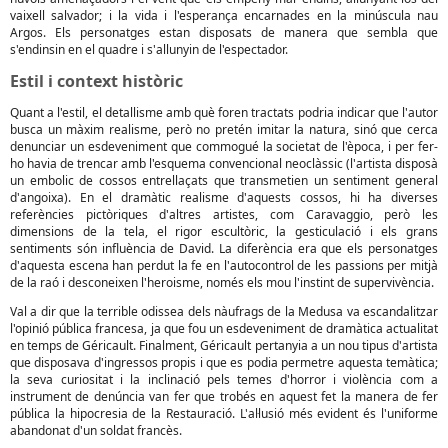
vaixell salvador; i la vida i l'esperança encarnades en la minúscula nau
Argos. Els personatges estan disposats de manera que sembla que
s'endinsin en el quadre i s'allunyin de l'espectador.
Estil i context històric
Quant a l'estil, el detallisme amb què foren tractats podria indicar que l'autor
busca un màxim realisme, però no pretén imitar la natura, sinó que cerca
denunciar un esdeveniment que commogué la societat de l'època, i per fer-
ho havia de trencar amb l'esquema convencional neoclàssic (l'artista disposà
un embolic de cossos entrellaçats que transmetien un sentiment general
d'angoixa). En el dramàtic realisme d'aquests cossos, hi ha diverses
referències pictòriques d'altres artistes, com Caravaggio, però les
dimensions de la tela, el rigor escultòric, la gesticulació i els grans
sentiments són influència de David. La diferència era que els personatges
d'aquesta escena han perdut la fe en l'autocontrol de les passions per mitjà
de la raó i desconeixen l'heroisme, només els mou l'instint de supervivència.
Val a dir que la terrible odissea dels nàufrags de la Medusa va escandalitzar
l'opinió pública francesa, ja que fou un esdeveniment de dramàtica actualitat
en temps de Géricault. Finalment, Géricault pertanyia a un nou tipus d'artista
que disposava d'ingressos propis i que es podia permetre aquesta temàtica;
la seva curiositat i la inclinació pels temes d'horror i violència com a
instrument de denúncia van fer que trobés en aquest fet la manera de fer
pública la hipocresia de la Restauració. L'al·lusió més evident és l'uniforme
abandonat d'un soldat francès.