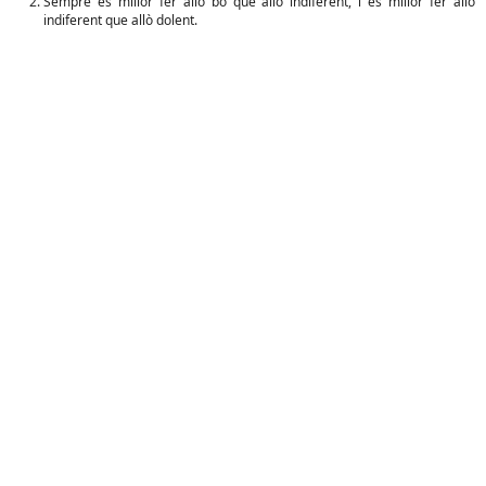
Sempre és millor fer allò bo que allò indiferent, i és millor fer allò
indiferent que allò dolent.