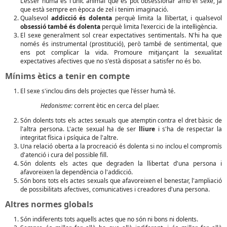
L'ésser humà és l'únic animal que es pot obsessionar amb el sexe, ja
que està sempre en època de zel i tenim imaginació.
Qualsevol
addicció és dolenta
perquè limita la llibertat, i qualsevol
obsessió també és dolenta
perquè limita l'exercici de la intel·ligència.
El sexe generalment sol crear expectatives sentimentals. N'hi ha que
només és instrumental (prostitució), però també de sentimental, que
ens pot complicar la vida. Promoure mitjançant la sexualitat
expectatives afectives que no s'està disposat a satisfer no és bo.
Mínims ètics a tenir en compte
El sexe s'inclou dins dels projectes que l'ésser humà té.
Hedonisme:
corrent ètic en cerca del plaer.
Són dolents tots els actes sexuals que atemptin contra el dret bàsic de
l'altra persona. L'acte sexual ha de ser
lliure
i s'ha de respectar la
integritat física i psíquica de l'altre.
Una relació oberta a la procreació és dolenta si no inclou el compromís
d'atenció i cura del possible fill.
Són dolents els actes que degraden la llibertat d'una persona i
afavoreixen la dependència o l'addicció.
Són bons tots els actes sexuals que afavoreixen el benestar, l'ampliació
de possibilitats afectives, comunicatives i creadores d'una persona.
Altres normes globals
Són indiferents tots aquells actes que no són ni bons ni dolents.