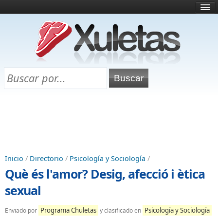
Inicio
¿Qué es esto?
Directorio
Selectividad
Chuletas para exámenes
Programa Chuletas
Inicio
/
Directorio
/
Psicología y Sociología
/
Què és l'amor? Desig, afecció i ètica
sexual
Programa Chuletas
Psicología y Sociología
Enviado por
y clasificado en