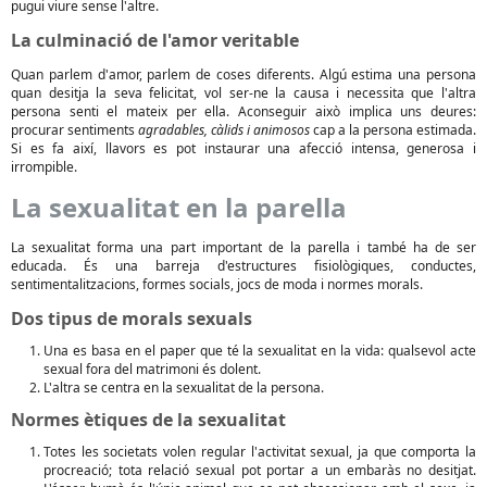
pugui viure sense l'altre.
La culminació de l'amor veritable
Quan parlem d'amor, parlem de coses diferents. Algú estima una persona
quan desitja la seva felicitat, vol ser-ne la causa i necessita que l'altra
persona senti el mateix per ella. Aconseguir això implica uns deures:
procurar sentiments
agradables, càlids i animosos
cap a la persona estimada.
Si es fa així, llavors es pot instaurar una afecció intensa, generosa i
irrompible.
La sexualitat en la parella
La sexualitat forma una part important de la parella i també ha de ser
educada. És una barreja d'estructures fisiològiques, conductes,
sentimentalitzacions, formes socials, jocs de moda i normes morals.
Dos tipus de morals sexuals
Una es basa en el paper que té la sexualitat en la vida: qualsevol acte
sexual fora del matrimoni és dolent.
L'altra se centra en la sexualitat de la persona.
Normes ètiques de la sexualitat
Totes les societats volen regular l'activitat sexual, ja que comporta la
procreació; tota relació sexual pot portar a un embaràs no desitjat.