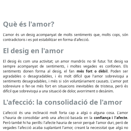
Què és l'amor?
L'amor és un desig acompanyat de molts sentiments que, molts cops, són
contradictoris i es pot estabilitzar en forma d'afecció.
El desig en l'amor
El desig és com una activitat; un amor mandrós no té futur. Tot desig va
sempre acompanyat de sentiments, i moltes vegades es confonen. Els
sentiments donen forma al desig, el fan
més fort o dèbil
. Poden ser
agradables o desagradables, i és molt difícil que l'amor sobrevisqui a
sentiments desagradables, i més si són voluntàriament causats. L'amor pot
sobreviure o fer-se més fort en situacions inevitables de tristesa, però és
difícil que sobrevisqui a una situació de dolor, avorriment o desànim.
L'afecció: la consolidació de l'amor
L'afecció és una inclinació molt forta cap a algú o alguna cosa. L'amor
s'hauria de consolidar amb una afecció basada en la
confiança i l'afecte
.
Però també hi ha perills: l'afecte hauria de servir perquè l'amor duri, però de
vegades l'afecció acaba suplantant l'amor, creant la necessitat que algú no