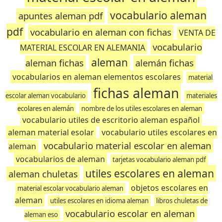
vocabulario aleman
apuntes aleman pdf
pdf
vocabulario en aleman con fichas
VENTA DE
vocabulario
MATERIAL ESCOLAR EN ALEMANIA
aleman
aleman fichas
alemán fichas
vocabularios en aleman elementos escolares
material
fichas aleman
escolar aleman vocabulario
materiales
ecolares en alemán
nombre de los utiles escolares en aleman
vocabulario utiles de escritorio aleman español
aleman material esolar
vocabulario utiles escolares en
vocabulario material escolar en aleman
aleman
vocabularios de aleman
tarjetas vocabulario aleman pdf
utiles escolares en aleman
aleman chuletas
objetos escolares en
material escolar vocabulario aleman
aleman
utiles escolares en idioma aleman
libros chuletas de
vocabulario escolar en aleman
aleman eso