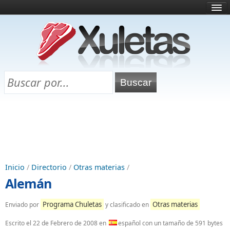
Inicio
¿Qué es esto?
Directorio
Selectividad
Chuletas para exámenes
Programa Chuletas
Inicio
/
Directorio
/
Otras materias
/
Alemán
Programa Chuletas
Otras materias
Enviado por
y clasificado en
Escrito el
22 de Febrero de 2008
en
español con un tamaño de 591 bytes