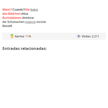
Wann?:
Cuando?
Alle
:
todos
.
das Mädchen
:chica.
Buchstabieren
:deletrear.
die Schulsachen:
material
escolar.
Bleistift:
Karma:
11%
Visitas: 2.211
Entradas relacionadas: