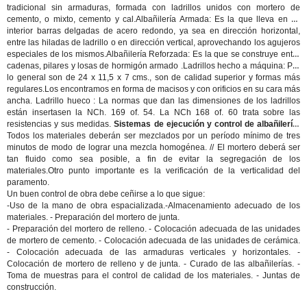
tradicional sin armaduras, formada con ladrillos unidos con mortero de
cemento, o mixto, cemento y cal.
Albañilería Armada:
Es la que lleva en su
interior barras delgadas de acero redondo, ya sea en dirección horizontal,
entre las hiladas de ladrillo o en dirección vertical, aprovechando los agujeros
especiales de los mismos.
Albañilería Reforzada:
Es la que se construye entre
cadenas, pilares y losas de hormigón armado .
Ladrillos hecho a máquina:
Por
lo general son de 24 x 11,5 x 7 cms., son de calidad superior y formas más
regulares.Los encontramos en forma de macisos y con orificios en su cara más
ancha.
Ladrillo hueco :
La normas que dan las dimensiones de los ladrillos
están insertasen la NCh. 169 of. 54. La NCh 168 of. 60 trata sobre las
resistencias y sus medidas.
Sistemas de ejecución y control de albañilería:
Todos los materiales deberán ser mezclados por un período mínimo de tres
minutos de modo de lograr una mezcla homogénea. // El mortero deberá ser
tan fluido como sea posible, a fin de evitar la segregación de los
materiales.Otro punto importante es la verificación de la verticalidad del
paramento.
Un buen control de obra debe ceñirse a lo que sigue:
-Uso de la mano de obra espacializada.-Almacenamiento adecuado de los
materiales. - Preparación del mortero de junta.
- Preparación del mortero de relleno. - Colocación adecuada de las unidades
de mortero de cemento. - Colocación adecuada de las unidades de cerámica.
- Colocación adecuada de las armaduras verticales y horizontales. -
Colocación de mortero de relleno y de junta. - Curado de las albañilerías. -
Toma de muestras para el control de calidad de los materiales. - Juntas de
construcción.