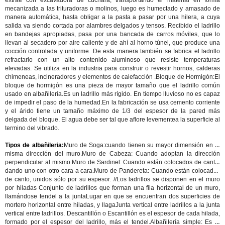
extrae con excavadora de cuchara, transportando el material en forma
mecanizada a las trituradoras o molinos, luego es humectado y amasado de
manera automática, hasta obligar a la pasta a pasar por una hilera, a cuya
salida va siendo cortada por alambres delgados y tensos. Recibido el ladrillo
en bandejas apropiadas, pasa por una bancada de carros móviles, que lo
llevan al secadero por aire caliente y de ahí al horno túnel, que produce una
cocción controlada y uniforme. De esta manera también se fabrica el ladrillo
refractario con un alto contenido aluminoso que resiste temperaturas
elevadas. Se utiliza en la industria para construir o revestir hornos, calderas
chimeneas, incineradores y elementos de calefacción .
Bloque de Hormigón:
El
bloque de hormigón es una pieza de mayor tamaño que el ladrillo común
usado en albañilería.Es un ladrillo más rígido. En tiempo lluvioso no es capaz
de impedir el paso de la humedad.En la fabricación se usa cemento corriente
y el árido tiene un tamaño máximo de 1/3 del espesor de la pared más
delgada del bloque. El agua debe ser tal que aflore levementea la superficie al
termino del vibrado.
Tipos de albañileria:
Muro de Soga
:cuando tienen su mayor dimensión en la
misma dirección del muro.
Muro de Cabeza:
Cuando adoptan la dirección
perpendicular al mismo.
Muro de Sardinel:
Cuando están colocados de canto,
dando uno con otro cara a cara.
Muro de Pandereta:
Cuando están colocados
de canto, unidos sólo por su espesor. //Los ladrillos se disponen en el muro
por hiladas Conjunto de ladrillos que forman una fila horizontal de un muro,
llamándose tendel a la juntaLugar en que se encuentran dos superficies de
mortero horizontal entre hiladas, y llagaJunta vertical entre ladrillos a la junta
vertical entre ladrillos. Descantillón o Escantillón es el espesor de cada hilada,
formado por el espesor del ladrillo, más el tendel.
Albañilería simple:
Es la