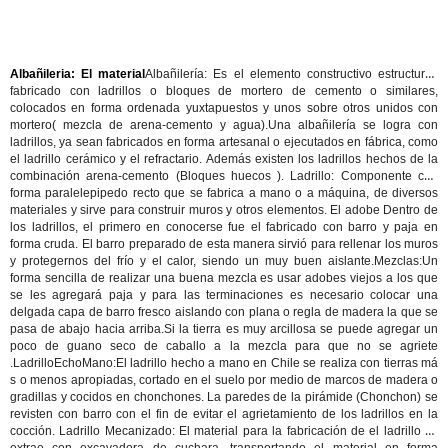
Albañileria: El material
Albañilería:
Es el elemento constructivo estructural,
fabricado con ladrillos o bloques de mortero de cemento o similares,
colocados en forma ordenada yuxtapuestos y unos sobre otros unidos con
mortero( mezcla de arena-cemento y agua).Una albañilería se logra con
ladrillos, ya sean fabricados en forma artesanal o ejecutados en fábrica, como
el ladrillo cerámico y el refractario. Además existen los ladrillos hechos de la
combinación arena-cemento (Bloques huecos ).
Ladrillo:
Componente con
forma paralelepipedo recto que se fabrica a mano o a máquina, de diversos
materiales y sirve para construir muros y otros elementos. El adobe Dentro de
los ladrillos, el primero en conocerse fue el fabricado con barro y paja en
forma cruda. El barro preparado de esta manera sirvió para rellenar los muros
y protegernos del frío y el calor, siendo un muy buen aislante.
Mezclas:
Un
forma sencilla de realizar una buena mezcla es usar adobes viejos a los que
se les agregará paja y para las terminaciones es necesario colocar una
delgada capa de barro fresco aislando con plana o regla de madera la que se
pasa de abajo hacia arriba.Si la tierra es muy arcillosa se puede agregar un
poco de guano seco de caballo a la mezcla para que no se agriete
.
LadrilloEchoMano:
El ladrillo hecho a mano en Chile se realiza con tierras má
s o menos apropiadas, cortado en el suelo por medio de marcos de madera o
gradillas y cocidos en chonchones. La paredes de la pirámide (Chonchon) se
revisten con barro con el fin de evitar el agrietamiento de los ladrillos en la
cocción.
Ladrillo Mecanizado:
El material para la fabricación de el ladrillo se