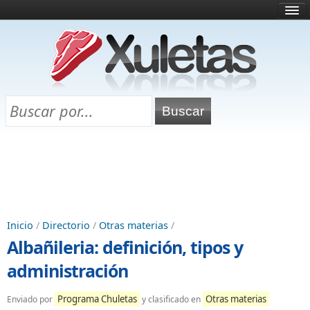
Inicio
¿Qué es esto?
Directorio
Selectividad
Chuletas para exámenes
Programa Chuletas
Inicio
/
Directorio
/
Otras materias
/
Albañileria: definición, tipos y
administración
Programa Chuletas
Otras materias
Enviado por
y clasificado en