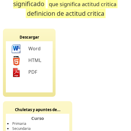
significado
que significa actitud critica
definicion de actitud critica
Descargar
Word
HTML
PDF
Chuletas y apuntes de...
Curso
Primaria
Secundaria