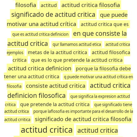
filosofia
actitud critica filosofia
actitud
significado de actitud critica
que puede
motivar una actitud crítica
actitud critica que es
en que consiste la
que es actitud critica definicion
actitud critica
qur llamamos actitud etica
actitud critica
metas de la actitud critica
actitud filosofica
ejemplos
critica
que es lo que pretende la actitud critica
actitud critica definicion
porque la filosofia debe
tener una actitud critica
q puede motivar una actitud crítica en
actitud critica
consiste actitud critica
filosofia
definicion filosofica
que significa la expresion actitud
que pretende la actitud critica
critica
que significado tiene
actitud critica
porque laflosofia es importante para el desarrollo de la
significado de actitud critica filosofia
actitud crritica
actitud critica
actitud critica