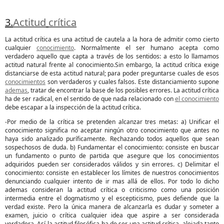
3.
Actitud
crítica
La actitud crítica es una actitud de cautela a la hora de admitir como cierto
cualquier
conocimiento
. Normalmente el ser humano acepta como
verdadero aquello que capta a través de los sentidos: a esto lo llamamos
actitud natural frente al conocimiento.Sin embargo, la actitud crítica exige
distanciarse de esta actitud natural; para poder preguntarse cuales de esos
conocimientos
son verdaderos y cuales falsos. Este distanciamiento supone
ademas
, tratar de encontrar la base de los posibles errores. La actitud crítica
ha de ser radical, en el sentido de que nada relacionado con
el conocimiento
debe escapar a la inspección de la actitud crítica.
-Por medio de la crítica se pretenden alcanzar tres metas: a) Unificar el
conocimiento significa no aceptar ningún otro conocimiento que antes no
haya sido analizado puríficamente. Rechazando todos aquellos que sean
sospechosos de duda. b) Fundamentar el conocimiento: consiste en buscar
un fundamento o punto de partida que asegure que los conocimientos
adquiridos pueden ser considerados válidos y sin errores. c) Delimitar el
conocimiento: consiste en establecer los límites de nuestros conocimientos
denunciando cualquier intento de ir mas allá de ellos. Por todo lo dicho
ademas consideran la actitud crítica o criticismo como una posición
intermedia entre el dogmatismo y el escepticismo, pues defiende que la
verdad existe. Pero la única manera de alcanzarla es dudar y someter a
examen, juicio o crítica cualquier idea que aspire a ser considerada
verdadera. Así la actitud filosófica ha de ser una actitud crítica, alejada tanto