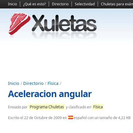
Inicio
¿Qué es esto?
Directorio
Selectividad
Chuletas para exá
Inicio
/
Directorio
/
Física
/
Aceleracion angular
Programa Chuletas
Física
Enviado por
y clasificado en
Escrito el
22 de Octubre de 2009
en
español con un tamaño de 4,22 KB