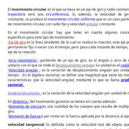
El
movimiento circular
es el que se basa en un eje de giro y radio constant
trayectoria
será una
circunferencia
. Si, además, la velocidad de gi
constante, se produce el
movimiento circular uniforme
que es un caso parti
de movimiento circular, con radio fijo y velocidad
angular
constante.
En el movimiento circular hay que tener en cuenta algunos conce
específicos para este tipo de movimiento:
·
Eje de giro
es la línea alrededor de la cual se realiza la rotación, este eje 
permanecer fijo o variar con el tiempo, pero para cada instante de tiempo, 
eje de la rotación.
·
Arco (geometría)
: partiendo de un eje de giro, es el ángulo o arco de 
unitario con el que se mide el
desplazamiento angular
. Su unidad es el
radi
·
Velocidad angular
: es la variación de desplazamiento angular por unid
tiempo .
En el álgebra vectorial, se define una magnitud que tiene las m
características que la velocidad angular, mediante lo que se llama
prod
vectorial.
Aceleración angular
: es la variación de la velocidad angular por unidad de
En
dinámica :
del movimiento giratorio se tienen en cuenta además:
·
Momento de inercia:
es una cualidad de los cuerpos que resulta de multip
giro.
·
Momento de fuerza:
o par motor es la fuerza aplicada por la distancia al eje
velocidad tangencial
Es definida como la velocidad real del objeto qu