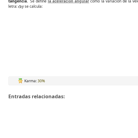
tangencia.
Se define
la aceleración angular
como la variación de la ve
letra:
y se calcula:
Karma:
30%
Entradas relacionadas: