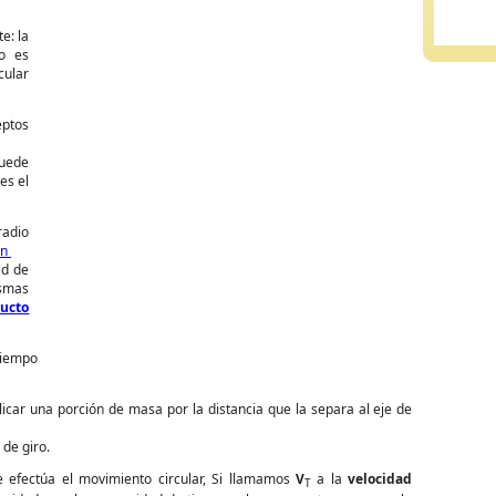
e: la
ro es
cular
ptos
puede
es el
radio
án
ad de
ismas
ucto
 tiempo
licar una porción de masa por la distancia que la separa al eje de
 de giro.
e efectúa el movimiento circular, Si llamamos
V
a la
velocidad
T