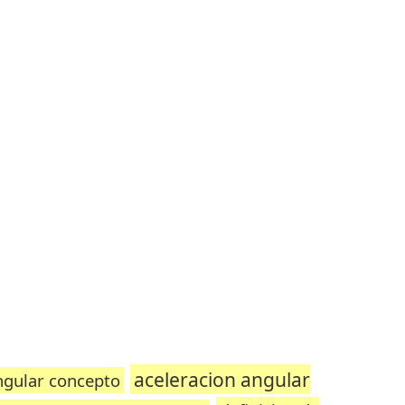
aceleracion angular
ngular concepto