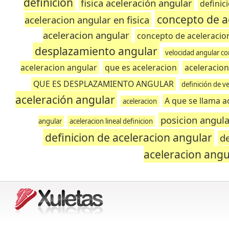
definicion
fisica aceleración angular
definic
concepto de a
aceleracion angular en fisica
aceleracion angular
concepto de aceleracion
desplazamiento angular
velocidad angular c
aceleracion angular
que es aceleracion
aceleracio
QUE ES DESPLAZAMIENTO ANGULAR
definición de v
aceleración angular
A que se llama a
aceleracion
posicion angular
angular
aceleracion lineal definicion
definicion de aceleracion angular
de
aceleracion angul