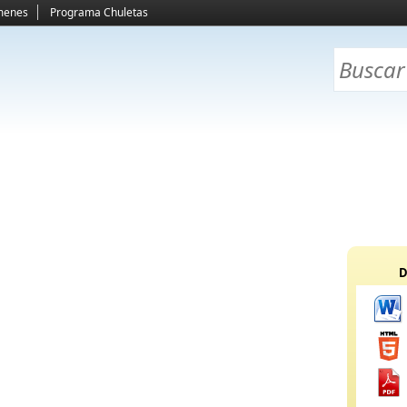
menes
Programa Chuletas
D