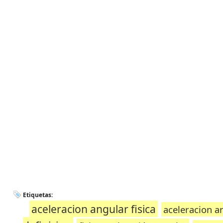
Etiquetas:
aceleracion angular fisica
aceleracion a